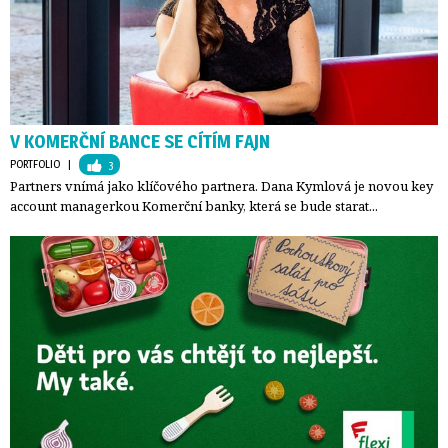
V KOMERČNÍ BANCE SE CÍTÍM FAJN
PORTFOLIO
| 
3
Partners vnímá jako klíčového partnera. Dana Kymlová je novou key
account managerkou Komerční banky, která se bude starat...