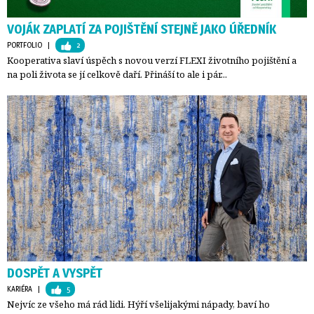
VOJÁK ZAPLATÍ ZA POJIŠTĚNÍ STEJNĚ JAKO ÚŘEDNÍK
PORTFOLIO
| 
2
Kooperativa slaví úspěch s novou verzí FLEXI životního pojištění a
na poli života se jí celkově daří. Přináší to ale i pár...
DOSPĚT A VYSPĚT
KARIÉRA
| 
5
Nejvíc ze všeho má rád lidi. Hýří všelijakými nápady, baví ho