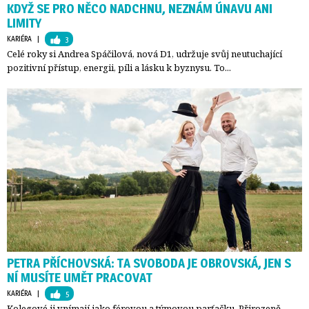
KDYŽ SE PRO NĚCO NADCHNU, NEZNÁM ÚNAVU ANI
LIMITY
KARIÉRA
| 
3
Celé roky si Andrea Spáčilová, nová D1, udržuje svůj neutuchající
pozitivní přístup, energii, píli a lásku k byznysu. To...
PETRA PŘÍCHOVSKÁ: TA SVOBODA JE OBROVSKÁ, JEN S
NÍ MUSÍTE UMĚT PRACOVAT
KARIÉRA
| 
5
Kolegové ji vnímají jako férovou a týmovou parťačku. Přirozeně