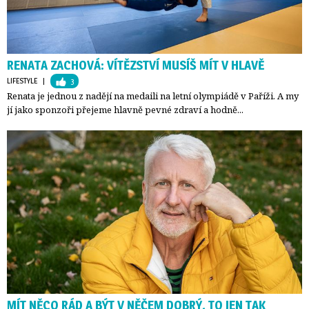
RENATA ZACHOVÁ: VÍTĚZSTVÍ MUSÍŠ MÍT V HLAVĚ
LIFESTYLE
| 
3
Renata je jednou z nadějí na medaili na letní olympiádě v Paříži. A my
jí jako sponzoři přejeme hlavně pevné zdraví a hodně...
MÍT NĚCO RÁD A BÝT V NĚČEM DOBRÝ, TO JEN TAK