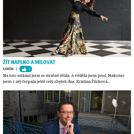
ŽÍT NAPLNO A MILOVAT
KARIÉRA
| 
7
Na toto setkání jsem se strašně těšila. A věděla jsem proč. Nakonec
jsem z něj čerpala ještě celý zbytek dne. Kristina Žůrková...