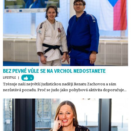
BEZ PEVNÉ VŮLE SE NA VRCHOL NEDOSTANETE
LIFESTYLE
| 
4
Trénuje naši největší judistickou naději Renatu Zachovou a sám
nezůstává pozadu. Proč se judo jako pohybová aktivita doporučuje...