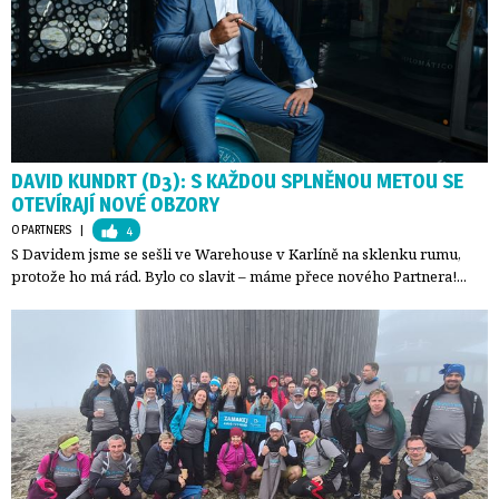
DAVID KUNDRT (D3): S KAŽDOU SPLNĚNOU METOU SE
OTEVÍRAJÍ NOVÉ OBZORY
O PARTNERS
| 
4
S Davidem jsme se sešli ve Warehouse v Karlíně na sklenku rumu,
protože ho má rád. Bylo co slavit – máme přece nového Partnera!...