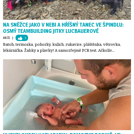
NA SNĚŽCE JAKO V NEBI A HŘÍŠNÝ TANEC VE ŠPINDLU:
OSMÝ TEAMBUILDING JITKY LUCBAUEROVÉ
AKCE
| 
7
Batoh, termoska, pohorky, kulich, rukavice, pláštěnka, větrovka,
lékárnička. Žabky a plavky! A samozřejmě PCR test. Ačkoliv...