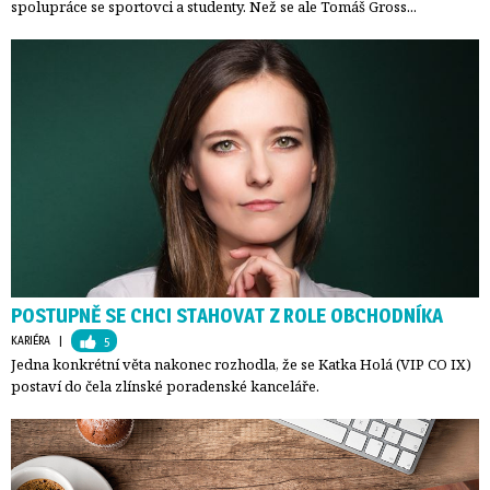
spolupráce se sportovci a studenty. Než se ale Tomáš Gross...
POSTUPNĚ SE CHCI STAHOVAT Z ROLE OBCHODNÍKA
KARIÉRA
| 
5
Jedna konkrétní věta nakonec rozhodla, že se Katka Holá (VIP CO IX)
postaví do čela zlínské poradenské kanceláře.