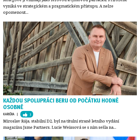
vyniká ve strategickém a pragmatickém přístupu. A nelze
opomenout...
KAŽDOU SPOLUPRÁCI BERU OD POČÁTKU HODNĚ
OSOBNĚ
KARIÉRA
| 
3
Miroslav Rája, stabilní D2, byl na titulní straně letního vydání
magazínu Jsme Partners. Lucie Weissová se s ním sešla na...