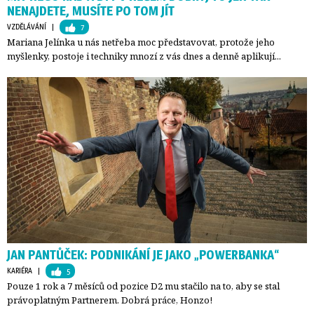
NENAJDETE, MUSÍTE PO TOM JÍT
VZDĚLÁVÁNÍ
| 
7
Mariana Jelínka u nás netřeba moc představovat, protože jeho
myšlenky, postoje i techniky mnozí z vás dnes a denně aplikují...
JAN PANTŮČEK: PODNIKÁNÍ JE JAKO „POWERBANKA“
KARIÉRA
| 
5
Pouze 1 rok a 7 měsíců od pozice D2 mu stačilo na to, aby se stal
právoplatným Partnerem. Dobrá práce, Honzo!