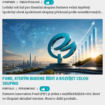
O PARTNERS
| 
TEREZA PÍCHALOVÁ
| 
3
Loňský rok byl pro finanční skupinu Partners velmi úspěšný.
Společný obrat společností skupiny překonal podle neauditovaných...
FOND, KTERÝM BUDEME ŘÍDIT A ROZVÍJET CELOU
SKUPINU
PORTFOLIO
| 
PETR BORKOVEC
| 
4
Partners Innovation Fund (PIF) je jedna z nejdůležitějších věcí, které
ve Skupině aktuálně stavíme. Není to další produkt...