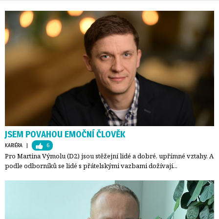
JSEM POVAHOU EMOČNÍ ČLOVĚK
KARIÉRA
| 
6
Pro Martina Výmolu (D2) jsou stěžejní lidé a dobré, upřímné vztahy. A
podle odborníků se lidé s přátelskými vazbami dožívají...