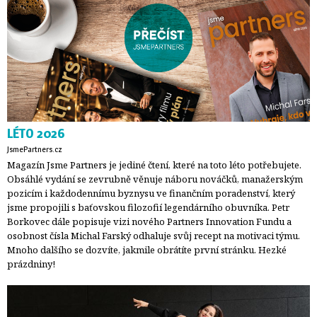
LÉTO 2026
JsmePartners.cz
Magazín Jsme Partners je jediné čtení, které na toto léto potřebujete.
Obsáhlé vydání se zevrubně věnuje náboru nováčků, manažerským
pozicím i každodennímu byznysu ve finančním poradenství, který
jsme propojili s baťovskou filozofií legendárního obuvníka. Petr
Borkovec dále popisuje vizi nového Partners Innovation Fundu a
osobnost čísla Michal Farský odhaluje svůj recept na motivaci týmu.
Mnoho dalšího se dozvíte, jakmile obrátíte první stránku. Hezké
prázdniny!