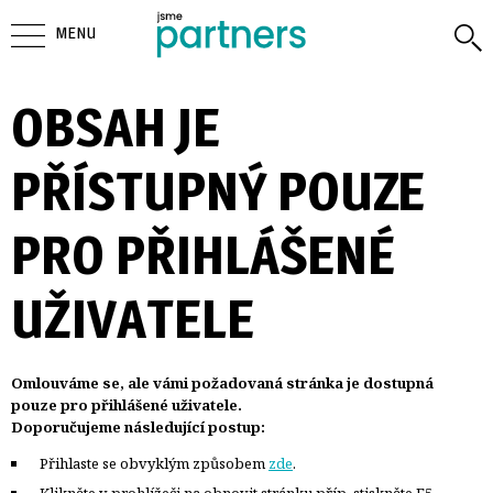
MENU
OBSAH JE
PŘÍSTUPNÝ POUZE
PRO PŘIHLÁŠENÉ
UŽIVATELE
Omlouváme se, ale vámi požadovaná stránka je dostupná 
pouze pro přihlášené uživatele.
Doporučujeme následující postup:
Přihlaste se obvyklým způsobem 
zde
.
Klikněte v prohlížeči na obnovit stránku příp. stiskněte F5,