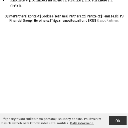
Ctrl+R.
O JsmePartners
| 
Kontakt
| 
Cookies
(
seznam
) |
Partners.cz
| 
Peníze.cz
| 
Peniaze.sk
| 
PB
Financial Group
| 
Heroine.cz
| 
Trigea nemovitostní fond
| 
RSS
| 
©2025 Partners
Při poskytování služeb nám pomáhají soubory cookie. Používáním 
OK
našich služeb nám k tomu udělujete souhlas.
Další informace.