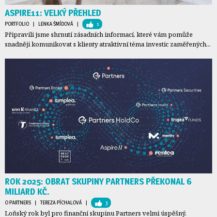
ASPIRE11: VELKÝ PŘEHLED
PORTFOLIO
| 
LENKA ŠMÍDOVÁ
| 
1
Připravili jsme shrnutí zásadních informací, které vám pomůže
snadněji komunikovat s klienty atraktivní téma investic zaměřených...
ROK 2025: OBRAT SKUPINY PARTNERS PŘEKONAL 6
MILIARD KČ.
O PARTNERS
| 
TEREZA PÍCHALOVÁ
| 
3
Loňský rok byl pro finanční skupinu Partners velmi úspěšný.