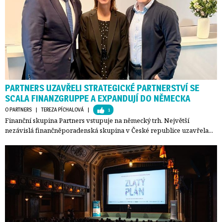
PARTNERS UZAVŘELI STRATEGICKÉ PARTNERSTVÍ SE
SCALA FINANZGRUPPE A EXPANDUJÍ DO NĚMECKA
O PARTNERS
| 
TEREZA PÍCHALOVÁ
| 
1
Finanční skupina Partners vstupuje na německý trh. Největší
nezávislá finančněporadenská skupina v České republice uzavřela...