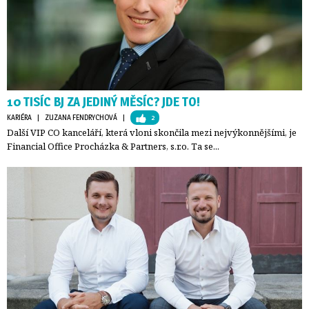
10 TISÍC BJ ZA JEDINÝ MĚSÍC? JDE TO!
KARIÉRA
| 
ZUZANA FENDRYCHOVÁ
| 
2
Další VIP CO kanceláří, která vloni skončila mezi nejvýkonnějšími, je
Financial Office Procházka & Partners, s.r.o. Ta se...