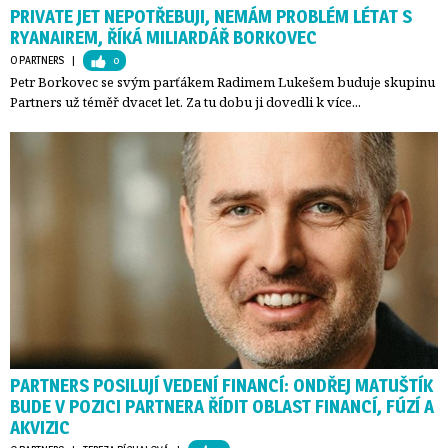
PRIVATE JET NEPOTŘEBUJI, NEMÁM PROBLÉM LÉTAT S
RYANAIREM, ŘÍKÁ MILIARDÁŘ BORKOVEC
O PARTNERS
| 
0
Petr Borkovec se svým parťákem Radimem Lukešem buduje skupinu
Partners už téměř dvacet let. Za tu dobu ji dovedli k více...
PARTNERS POSILUJÍ VEDENÍ FINANCÍ: ONDŘEJ MATUŠTÍK
BUDE V POZICI PARTNERA ŘÍDIT OBLAST FINANCÍ, FÚZÍ A
AKVIZIC