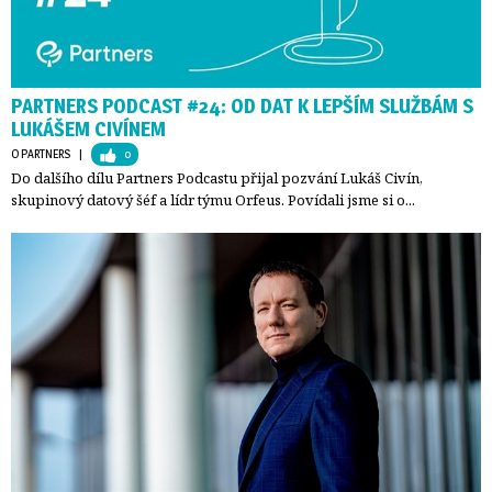
PARTNERS PODCAST #24: OD DAT K LEPŠÍM SLUŽBÁM S
LUKÁŠEM CIVÍNEM
O PARTNERS
| 
0
Do dalšího dílu Partners Podcastu přijal pozvání Lukáš Civín,
skupinový datový šéf a lídr týmu Orfeus. Povídali jsme si o...