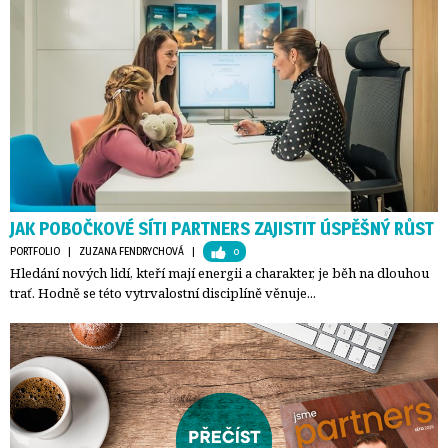
JAK POBOČKOVÉ SÍTI PARTNERS ZAJISTIT ÚSPĚŠNÝ RŮST
PORTFOLIO
| 
ZUZANA FENDRYCHOVÁ
| 
0
Hledání nových lidí, kteří mají energii a charakter, je běh na dlouhou
trať. Hodně se této vytrvalostní disciplíně věnuje...