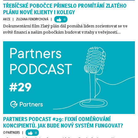
TŘEBÍČSKÉ POBOČCE PŘINESLO PROMÍTÁNÍ ZLATÉHO
PLÁNU NOVÉ KLIENTY I KOLEGY
AKCE
| 
ZUZANA FENDRYCHOVÁ
| 
0
Dokumentární film Zlatý plán dál pomáhá lidem zorientovat se ve
světě financí a našim pobočkám budovat vztahy s veřejností....
PARTNERS PODCAST #29: FIXNÍ ODMĚŇOVÁNÍ
KONCIPIENTŮ. JAK BUDE NOVÝ SYSTÉM FUNGOVAT?
O PARTNERS
| 
0