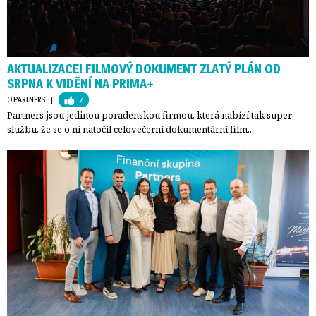
AKTUALIZACE! FILMOVÝ DOKUMENT ZLATÝ PLÁN OD
SRPNA K VIDĚNÍ NA PRIMA+
O PARTNERS
| 
4
Partners jsou jedinou poradenskou firmou, která nabízí tak super
službu, že se o ní natočil celovečerní dokumentární film....