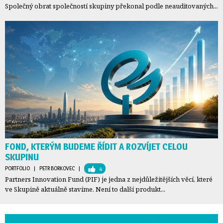
Společný obrat společností skupiny překonal podle neauditovaných...
FOND, KTERÝM BUDEME ŘÍDIT A ROZVÍJET CELOU
SKUPINU
PORTFOLIO
| 
PETR BORKOVEC
| 
4
Partners Innovation Fund (PIF) je jedna z nejdůležitějších věcí, které
ve Skupině aktuálně stavíme. Není to další produkt...