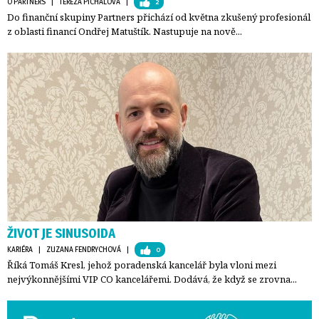
O PARTNERS
| 
TEREZA PÍCHALOVÁ
| 
2
Do finanční skupiny Partners přichází od května zkušený profesionál
z oblasti financí Ondřej Matuštík. Nastupuje na nově...
ŽIVOT JE SINUSOIDA
KARIÉRA
| 
ZUZANA FENDRYCHOVÁ
| 
0
Říká Tomáš Kresl, jehož poradenská kancelář byla vloni mezi
nejvýkonnějšími VIP CO kancelářemi. Dodává, že když se zrovna...