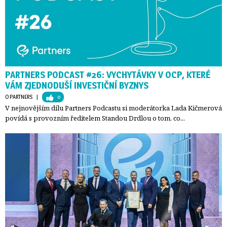
PARTNERS PODCAST #26: VYCHYTÁVKY V OCP, KTERÉ
VÁM ZJEDNODUŠÍ INVESTIČNÍ BYZNYS
O PARTNERS
| 
0
V nejnovějším dílu Partners Podcastu si moderátorka Lada Kičmerová
povídá s provozním ředitelem Standou Drdlou o tom, co...