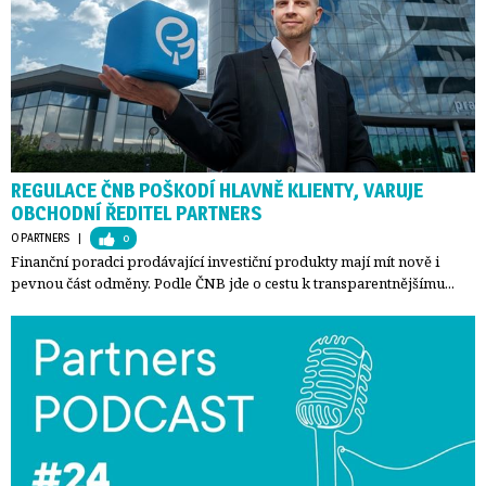
REGULACE ČNB POŠKODÍ HLAVNĚ KLIENTY, VARUJE
OBCHODNÍ ŘEDITEL PARTNERS
O PARTNERS
| 
0
Finanční poradci prodávající investiční produkty mají mít nově i
pevnou část odměny. Podle ČNB jde o cestu k transparentnějšímu...