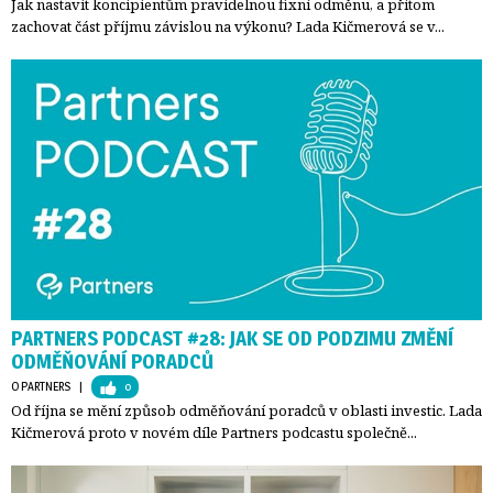
Jak nastavit koncipientům pravidelnou fixní odměnu, a přitom
zachovat část příjmu závislou na výkonu? Lada Kičmerová se v...
PARTNERS PODCAST #28: JAK SE OD PODZIMU ZMĚNÍ
ODMĚŇOVÁNÍ PORADCŮ
O PARTNERS
| 
0
Od října se mění způsob odměňování poradců v oblasti investic. Lada
Kičmerová proto v novém díle Partners podcastu společně...