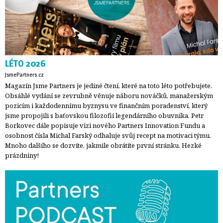
LÉTO 2026
JsmePartners.cz
Magazín Jsme Partners je jediné čtení, které na toto léto potřebujete.
Obsáhlé vydání se zevrubně věnuje náboru nováčků, manažerským
pozicím i každodennímu byznysu ve finančním poradenství, který
jsme propojili s baťovskou filozofií legendárního obuvníka. Petr
Borkovec dále popisuje vizi nového Partners Innovation Fundu a
osobnost čísla Michal Farský odhaluje svůj recept na motivaci týmu.
Mnoho dalšího se dozvíte, jakmile obrátíte první stránku. Hezké
prázdniny!