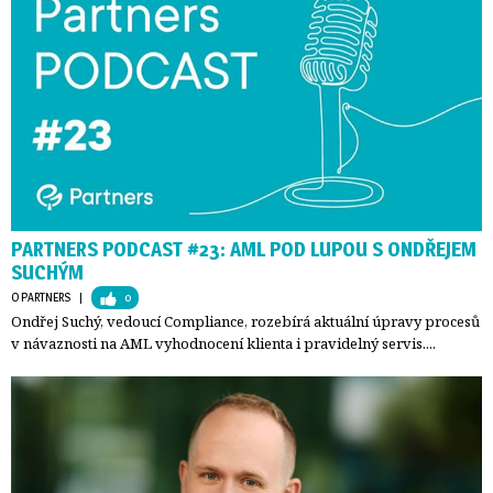
PARTNERS PODCAST #23: AML POD LUPOU S ONDŘEJEM
SUCHÝM
O PARTNERS
| 
0
Ondřej Suchý, vedoucí Compliance, rozebírá aktuální úpravy procesů
v návaznosti na AML vyhodnocení klienta i pravidelný servis....