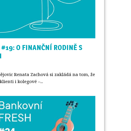
#19: O FINANČNÍ RODINĚ S
U
ějovic Renata Zachová si zakládá na tom, že
lienti i kolegové –...