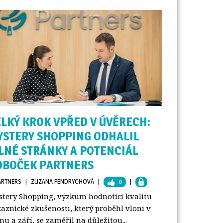
ELKÝ KROK VPŘED V ÚVĚRECH:
YSTERY SHOPPING ODHALIL
ILNÉ STRÁNKY A POTENCIÁL
OBOČEK PARTNERS
ARTNERS
| 
ZUZANA FENDRYCHOVÁ
| 
0
| 
tery Shopping, výzkum hodnotící kvalitu
aznické zkušenosti, který proběhl vloni v
nu a září, se zaměřil na důležitou...