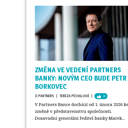
ZMĚNA VE VEDENÍ PARTNERS
BANKY: NOVÝM CEO BUDE PETR
BORKOVEC
O PARTNERS
| 
TEREZA PÍCHALOVÁ
| 
0
V Partners Bance dochází od 1. února 2026 k
změně v představenstvu společnosti.
Dosavadní generální ředitel banky Marek...