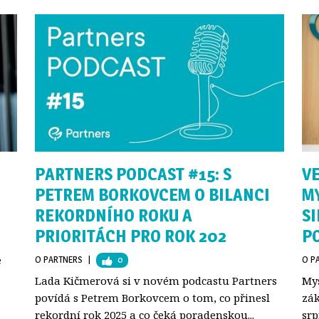
PARTNERS PODCAST #15: S
V
PETREM BORKOVCEM O BILANCI
M
REKORDNÍHO ROKU A
S
PRIORITÁCH PRO ROK 202
P
e
O PARTNERS
| 
0
O P
Lada Kičmerová si v novém podcastu Partners
Mys
povídá s Petrem Borkovcem o tom, co přinesl
zák
rekordní rok 2025 a co čeká poradenskou...
srp