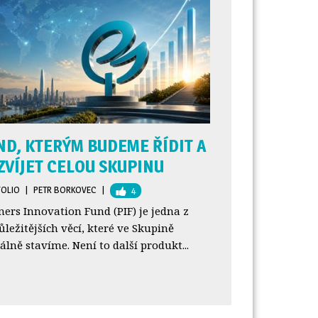
ND, KTERÝM BUDEME ŘÍDIT A
ZVÍJET CELOU SKUPINU
FOLIO
| 
PETR BORKOVEC
| 
4
ners Innovation Fund (PIF) je jedna z
ůležitějších věcí, které ve Skupině
álně stavíme. Není to další produkt...