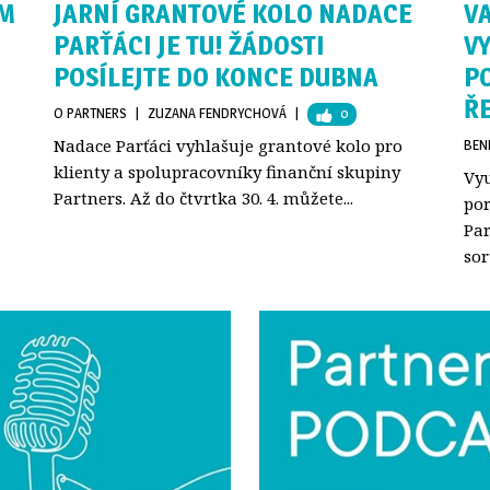
EM
JARNÍ GRANTOVÉ KOLO NADACE
V
PARŤÁCI JE TU! ŽÁDOSTI
VY
POSÍLEJTE DO KONCE DUBNA
P
Ř
O PARTNERS
| 
ZUZANA FENDRYCHOVÁ
| 
0
Nadace Parťáci vyhlašuje grantové kolo pro
BEN
klienty a spolupracovníky finanční skupiny
Vyu
Partners. Až do čtvrtka 30. 4. můžete...
por
Par
sor