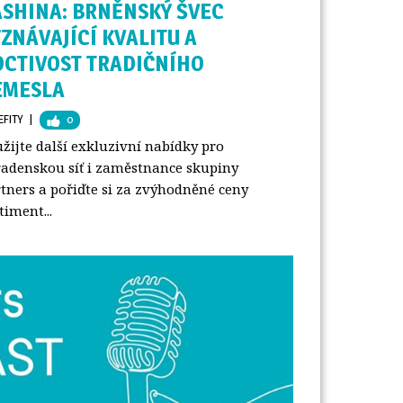
ASHINA: BRNĚNSKÝ ŠVEC
ZNÁVAJÍCÍ KVALITU A
OCTIVOST TRADIČNÍHO
EMESLA
EFITY
| 
0
žijte další exkluzivní nabídky pro
adenskou síť i zaměstnance skupiny
tners a pořiďte si za zvýhodněné ceny
timent...