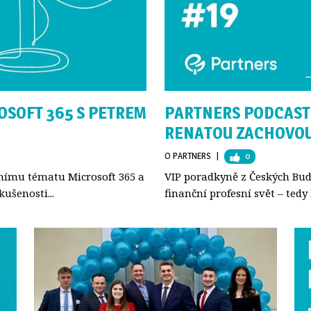
OSOFT 365 S PETREM
PARTNERS PODCAST 
RENATOU ZACHOVO
O PARTNERS
| 
0
lnímu tématu Microsoft 365 a
VIP poradkyně z Českých Bud
kušenosti...
finanční profesní svět – tedy k