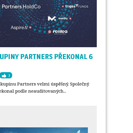
KUPINY PARTNERS PŘEKONAL 6
3
skupinu Partners velmi úspěšný. Společný
ekonal podle neauditovaných...