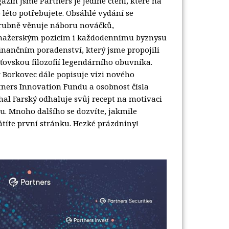
azín Jsme Partners je jediné čtení, které na
 léto potřebujete. Obsáhlé vydání se
rubně věnuje náboru nováčků,
ažerským pozicím i každodennímu byznysu
finančním poradenství, který jsme propojili
aťovskou filozofií legendárního obuvníka.
r Borkovec dále popisuje vizi nového
tners Innovation Fundu a osobnost čísla
hal Farský odhaluje svůj recept na motivaci
u. Mnoho dalšího se dozvíte, jakmile
átíte první stránku. Hezké prázdniny!