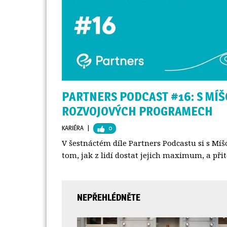
PARTNERS PODCAST #16: S MÍ
ROZVOJOVÝCH PROGRAMECH
KARIÉRA
| 
0
V šestnáctém díle Partners Podcastu si s M
tom, jak z lidí dostat jejich maximum, a přito
NEPŘEHLÉDNĚTE