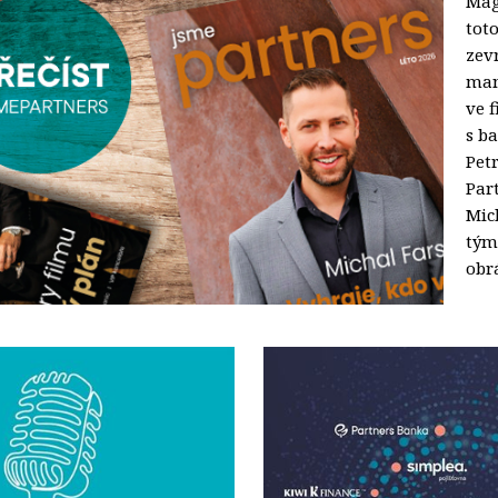
Mag
toto
zev
man
ve 
s b
Pet
Par
Mic
tým
obr