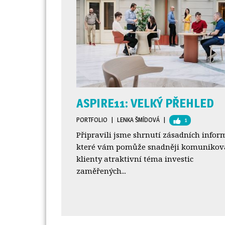
ASPIRE11: VELKÝ PŘEHLED
PORTFOLIO
| 
LENKA ŠMÍDOVÁ
| 
1
Připravili jsme shrnutí zásadních infor
které vám pomůže snadněji komunikova
klienty atraktivní téma investic
zaměřených...