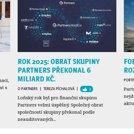
ROK 2025: OBRAT SKUPINY
FO
PARTNERS PŘEKONAL 6
RO
MILIARD KČ.
mací,
PORT
t s
Part
O PARTNERS
| 
TEREZA PÍCHALOVÁ
| 
3
nejd
Loňský rok byl pro finanční skupinu
aktu
Partners velmi úspěšný. Společný obrat
společností skupiny překonal podle
neauditovaných...