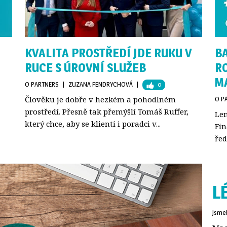
KVALITA PROSTŘEDÍ JDE RUKU V
BA
RUCE S ÚROVNÍ SLUŽEB
R
M
O PARTNERS
| 
ZUZANA FENDRYCHOVÁ
| 
0
Člověku je dobře v hezkém a pohodlném
O P
prostředí. Přesně tak přemýšlí Tomáš Ruffer,
Len
který chce, aby se klienti i poradci v...
Fin
řed
L
Jsme