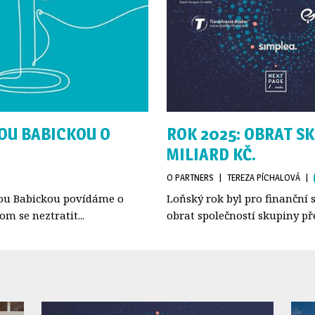
ŠOU BABICKOU O
ROK 2025: OBRAT S
MILIARD KČ.
O PARTNERS
| 
TEREZA PÍCHALOVÁ
| 
íšou Babickou povídáme o
Loňský rok byl pro finanční 
m se neztratit...
obrat společností skupiny př