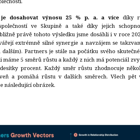
olečností.
 je dosahovat výnosu 25 % p. a. a více
díky r
 společností ve Skupině a také díky jejich schopno
ibližně právě tohoto výsledku jsme dosáhli i v roce 202
ářejí extrémně silné synergie a navzájem se takzvan
dalším). Partners je stále na počátku svého skutečné
gii máme 5 směrů růstu a každý z nich má potenciál zv
 desítky procent. Každý směr růstu zhodnocuje několi
veň a pomáhá růstu v dalších směrech. Všech pět 
e následující obrázek.