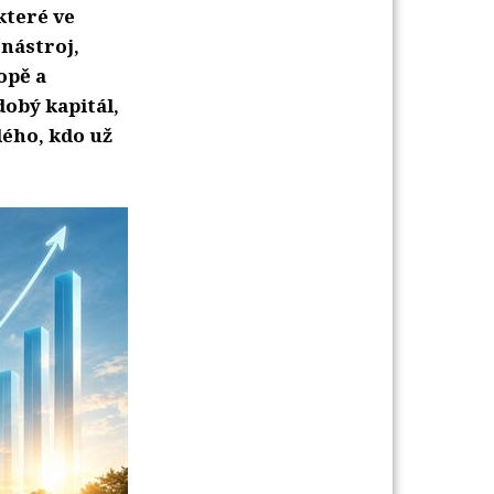
které ve
 nástroj,
opě a
dobý kapitál,
dého, kdo už