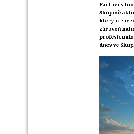
Partners Inno
Skupině aktuá
kterým chcem
zároveň nahr
profesionální
dnes ve Skupi