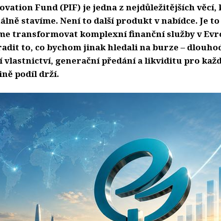
vation Fund (PIF) je jedna z nejdůležitějších věcí, 
lně stavíme. Není to další produkt v nabídce. Je to
e transformovat komplexní finanční služby v Evr
adit to, co bychom jinak hledali na burze – dlouho
 vlastnictví, generační předání a likviditu pro kaž
ně podíl drží.