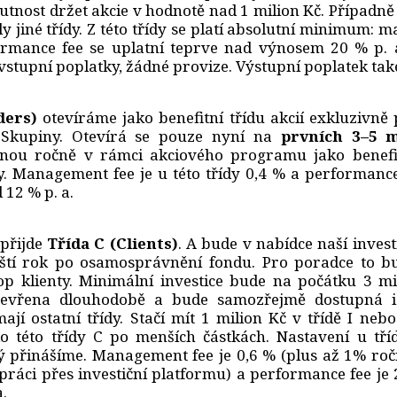
tnost držet akcie v hodnotě nad 1 milion Kč. Případně 
ly jiné třídy. Z této třídy se platí absolutní minimum:
ormance fee se uplatní teprve nad výnosem 20 % p. a
vstupní poplatky, žádné provize. Výstupní poplatek tak
ders)
otevíráme jako benefitní třídu akcií exkluzivně 
Skupiny. Otevírá se pouze nyní na
prvních 3–5 m
dnou ročně v rámci akciového programu jako benefit
ky. Management fee je u této třídy 0,4 % a performance
 12 % p. a.
přijde
Třída C (Clients)
. A bude v nabídce naší inves
íští rok po osamosprávnění fondu. Pro poradce to bu
op klienty. Minimální investice bude na počátku 3 mi
tevřena dlouhodobě a bude samozřejmě dostupná 
mají ostatní třídy. Stačí mít 1 milion Kč v třídě I neb
do této třídy C po menších částkách. Nastavení u tř
rý přinášíme. Management fee je 0,6 % (plus až 1% roč
ráci přes investiční platformu) a performance fee je
a.