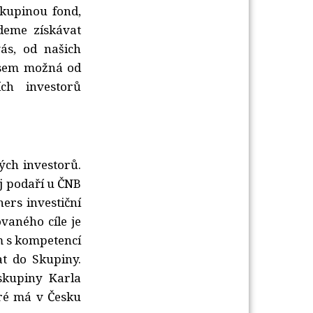
kupinou fond, 
deme získávat
ás, od našich
časem možná od
ích investorů
ch investorů. 
j podaří u ČNB
ers investiční
vaného cíle je
m s kompetencí
at do Skupiny.
skupiny Karla
eré má v Česku