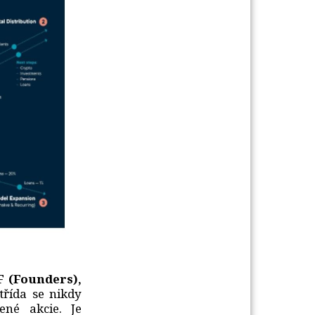
F (Founders),
třída se nikdy
né akcie. Je