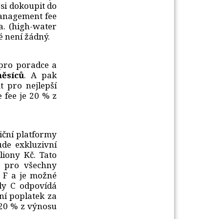
si dokoupit do
 management fee
. (high-water
é není žádný.
pro poradce a 
ěsíců
. A pak
 pro nejlepší
 fee je 20 % z
tiční platformy
de exkluzivní
liony Kč. Tato
i pro všechny
o F a je možné
ídy C odpovídá
ní poplatek za
 20 % z výnosu