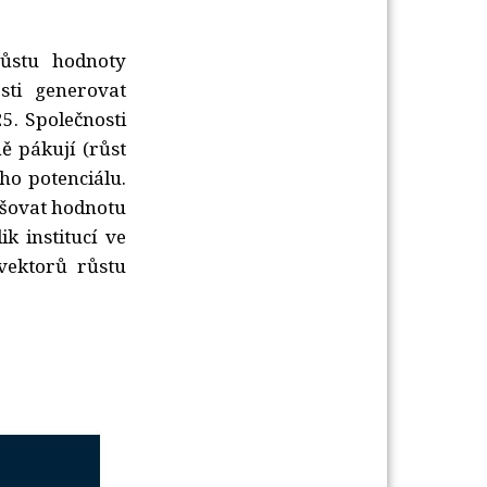
ůstu hodnoty 
sti generovat
5. Společnosti
ě pákují (růst
ho potenciálu.
yšovat hodnotu
k institucí ve
vektorů růstu