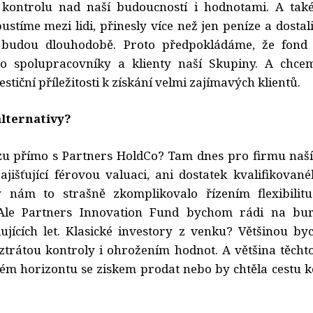
a kontrolu nad naší budoucností i hodnotami. A tak
pustíme mezi lidi, přinesly více než jen peníze a dostali
 budou dlouhodobě. Proto předpokládáme, že fond
o spolupracovníky a klienty naší Skupiny. A chcem
estiční příležitosti k získání velmi zajímavých klientů.
alternativy?
u přímo s Partners HoldCo? Tam dnes pro firmu naší 
zajišťující férovou valuaci, ani dostatek kvalifikovan
 nám to strašně zkomplikovalo řízením flexibilit
Ale Partners Innovation Fund bychom rádi na burz
jících let. Klasické investory z venku? Většinou by
i ztrátou kontroly i ohrožením hodnot. A většina těcht
kém horizontu se ziskem prodat nebo by chtěla cestu 