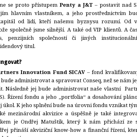
sme se proto přístupem
Penty a J&T
– postavit nad S
ejím hlavním vlastníkem, a jeho prostřednictvím bu
apitál od lidí, kteří našemu byznysu rozumí. Od v
ože společně jsme silnější. A také od VIP klientů. A 
es, penzijních společností či jiných institucionáln
idendový titul.
fungovat?
artners Innovation Fund SICAV
– fond kvalifikovaný
j bude administrovat a spravovat Conseq, než se nám je
. Následně jej bude administrovat naše vlastní Partn
IS). Řízení fondu a jeho „portfolia“ a dosahování pláno
 úkol. K jeho splnění bude na úrovni fondu vznikat tý
lké mezinárodní akvizice a úspěšně je také integrov
kem je Ondřej Matuštík, který k nám přichází ze 
ej přináší akviziční know-how a finanční řízení, kt