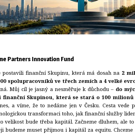
me Partners Innovation Fund
 postavili finanční Skupinu, která má dosah na
2 mi
00 spolupracovníků ve třech zemích a 4 velké evr
ná. Můj cíl je jasný a nesměřuje k důchodu –
do mých
 finanční Skupinou, která se stará o 100 milionů
nes, a víme, že to nedáme jen v Česku. Cesta vede p
nologickou transformaci toho, jak finanční služby lid
to velikost bude třeba kapitál. Začneme dluhem, ale to 
ěji budeme muset přijmou i kapitál za equitu. Chceme 