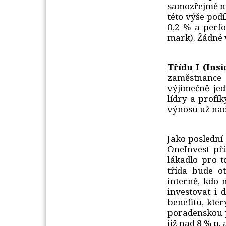
samozřejmě nu
této výše podí
0,2 % a perf
mark). Žádné 
Třídu I (Insi
zaměstnance 
výjimečně je
lídry a profí
výnosu už nad
Jako poslední 
OneInvest př
lákadlo pro t
třída bude o
interně, kdo 
investovat i 
benefitu, kte
poradenskou p
již nad 8 % p. 