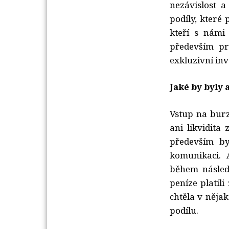
nezávislost 
podíly, které 
kteří s námi
především pr
exkluzivní inv
Jaké by byly 
Vstup na burz
ani likvidita 
především by
komunikaci. 
během následu
peníze platil
chtěla v něja
podílu.