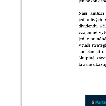
jen několik sp
Naší ambicí
jednotlivých
dividendu. Př
vzájemně vytv
jedné pomáhá 
V naší strate
společností o
Skupině záro
krásně ukazuj