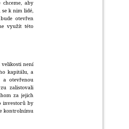
é chceme, aby
 se k nim lidé,
 bude otevřen
e využít této
velikosti není
ého kapitálu, a
u a otevřenou
u zalistovali
chom za jejich
o investorů by
ke kontrolnímu