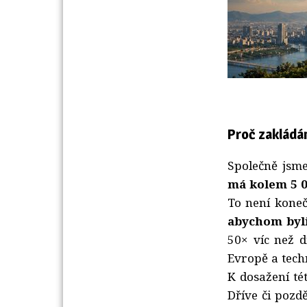
Proč zakládá
Společně jsme
má kolem 5 0
To není koneč
abychom byli
50× víc než d
Evropě a tech
K dosažení té
Dříve či pozd