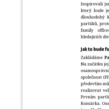
Inspirovali j
který bude j
dlouhodobý k
parťáků, prot
family offic
hledajících div
Jak to bude 
Zakládáme
P
Na začátku je
osamosprávnit
společnost (P
především můj
realizovat ve
Prvním parťá
Komárka. Ondř