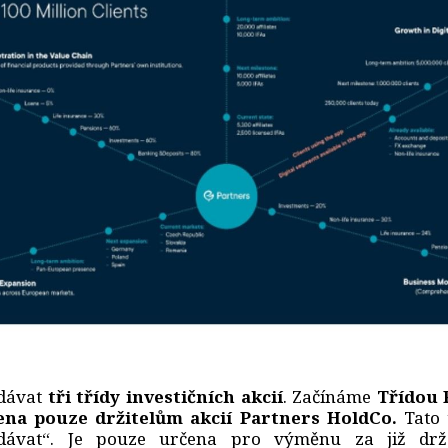
dávat
tři třídy investičních akcií
. Začínáme
Třídou 
ena pouze držitelům akcií Partners HoldCo.
Tato 
dávat“. Je pouze určena pro výměnu za již drže