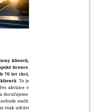
liony klientů,
opské licence
.
 70 let chci,
 klientů
. To je
řes akvizice v
em doručujeme.
nebude stačit.
si však udržet