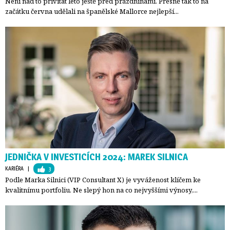
Není nad to přivítat léto ještě před prázdninami. Přesně tak to na
začátku června udělali na španělské Mallorce nejlepší...
JEDNIČKA V INVESTICÍCH 2024: MAREK SILNICA
KARIÉRA
| 
3
Podle Marka Silnici (VIP Consultant X) je vyváženost klíčem ke
kvalitnímu portfoliu. Ne slepý hon na co nejvyššími výnosy,...