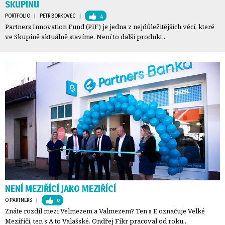
SKUPINU
PORTFOLIO
| 
PETR BORKOVEC
| 
4
Partners Innovation Fund (PIF) je jedna z nejdůležitějších věcí, které
ve Skupině aktuálně stavíme. Není to další produkt...
NENÍ MEZIŘÍCÍ JAKO MEZIŘÍCÍ
O PARTNERS
| 
0
Znáte rozdíl mezi Velmezem a Valmezem? Ten s E označuje Velké
Meziříčí, ten s A to Valašské. Ondřej Fikr pracoval od roku...