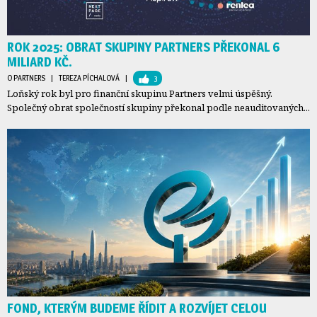
ROK 2025: OBRAT SKUPINY PARTNERS PŘEKONAL 6
MILIARD KČ.
O PARTNERS
| 
TEREZA PÍCHALOVÁ
| 
3
Loňský rok byl pro finanční skupinu Partners velmi úspěšný.
Společný obrat společností skupiny překonal podle neauditovaných...
FOND, KTERÝM BUDEME ŘÍDIT A ROZVÍJET CELOU