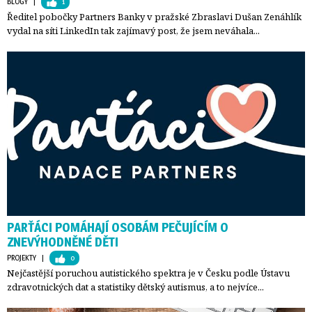
BLOGY
| 
1
Ředitel pobočky Partners Banky v pražské Zbraslavi Dušan Zenáhlík
vydal na síti LinkedIn tak zajímavý post, že jsem neváhala...
PARŤÁCI POMÁHAJÍ OSOBÁM PEČUJÍCÍM O
ZNEVÝHODNĚNÉ DĚTI
PROJEKTY
| 
0
Nejčastější poruchou autistického spektra je v Česku podle Ústavu
zdravotnických dat a statistiky dětský autismus, a to nejvíce...