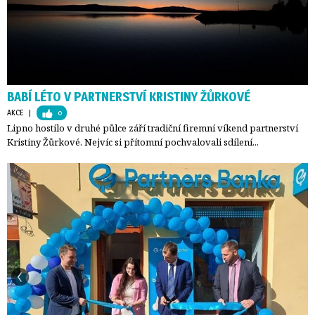
BABÍ LÉTO V PARTNERSTVÍ KRISTINY ŽŮRKOVÉ
AKCE
| 
0
Lipno hostilo v druhé půlce září tradiční firemní víkend partnerství
Kristiny Žůrkové. Nejvíc si přítomní pochvalovali sdílení...