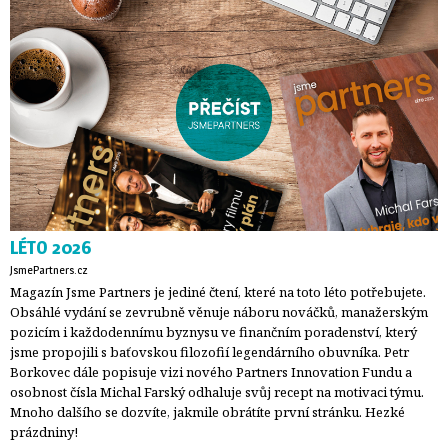
LÉTO 2026
JsmePartners.cz
Magazín Jsme Partners je jediné čtení, které na toto léto potřebujete.
Obsáhlé vydání se zevrubně věnuje náboru nováčků, manažerským
pozicím i každodennímu byznysu ve finančním poradenství, který
jsme propojili s baťovskou filozofií legendárního obuvníka. Petr
Borkovec dále popisuje vizi nového Partners Innovation Fundu a
osobnost čísla Michal Farský odhaluje svůj recept na motivaci týmu.
Mnoho dalšího se dozvíte, jakmile obrátíte první stránku. Hezké
prázdniny!