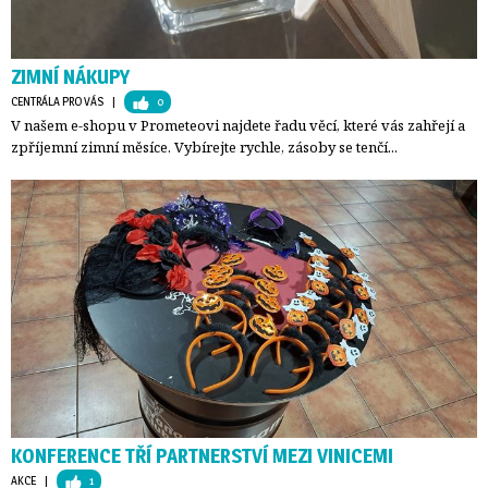
ZIMNÍ NÁKUPY
CENTRÁLA PRO VÁS
| 
0
V našem e-shopu v Prometeovi najdete řadu věcí, které vás zahřejí a
zpříjemní zimní měsíce. Vybírejte rychle, zásoby se tenčí...
KONFERENCE TŘÍ PARTNERSTVÍ MEZI VINICEMI
AKCE
| 
1