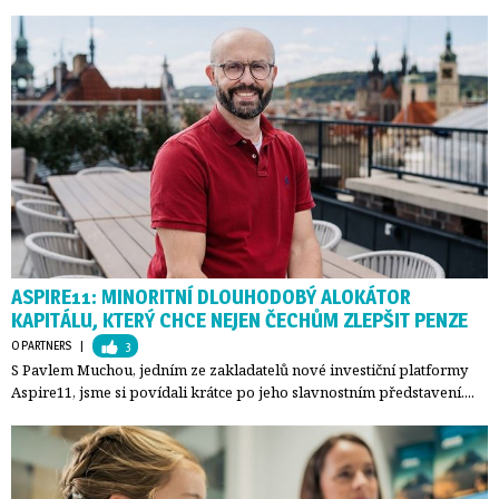
ASPIRE11: MINORITNÍ DLOUHODOBÝ ALOKÁTOR
KAPITÁLU, KTERÝ CHCE NEJEN ČECHŮM ZLEPŠIT PENZE
O PARTNERS
| 
3
S Pavlem Muchou, jedním ze zakladatelů nové investiční platformy
Aspire11, jsme si povídali krátce po jeho slavnostním představení....