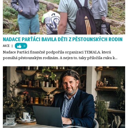
NADACE PARŤÁCI BAVILA DĚTI Z PĚSTOUNSKÝCH RODIN
AKCE
| 
0
Nadace Parťáci finančně podpořila organizaci TEMALA, která
pomáhá pěstounským rodinám. A nejen to, taky přiložila ruku k...