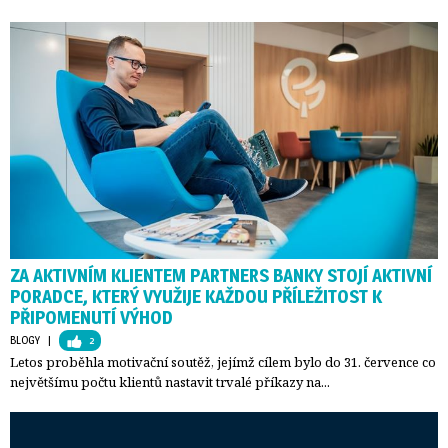
ZA AKTIVNÍM KLIENTEM PARTNERS BANKY STOJÍ AKTIVNÍ
PORADCE, KTERÝ VYUŽIJE KAŽDOU PŘÍLEŽITOST K
PŘIPOMENUTÍ VÝHOD
BLOGY
| 
2
Letos proběhla motivační soutěž, jejímž cílem bylo do 31. července co
největšímu počtu klientů nastavit trvalé příkazy na...