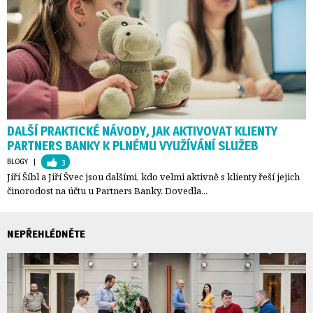
DALŠÍ PRAKTICKÉ NÁVODY, JAK AKTIVOVAT KLIENTY
PARTNERS BANKY K PLNÉMU VYUŽÍVÁNÍ SLUŽEB
BLOGY
| 
3
Jiří Šíbl a Jiří Švec jsou dalšími, kdo velmi aktivně s klienty řeší jejich
činorodost na účtu u Partners Banky. Dovedla...
NEPŘEHLÉDNĚTE