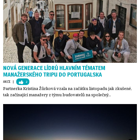
NOVÁ GENERACE LÍDRŮ HLAVNÍM TÉMATEM
MANAŽERSKÉHO TRIPU DO PORTUGALSKA
AKCE
| 
2
Partnerka Kristina Žůrková vzala na začátku listopadu jak zkušené,
tak začínající manažery z týmu budovatelů na společný...