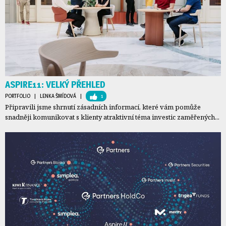
ASPIRE11: VELKÝ PŘEHLED
PORTFOLIO
| 
LENKA ŠMÍDOVÁ
| 
1
Připravili jsme shrnutí zásadních informací, které vám pomůže
snadněji komunikovat s klienty atraktivní téma investic zaměřených...