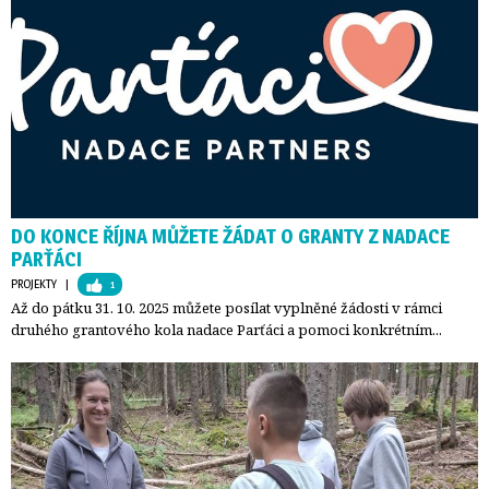
DO KONCE ŘÍJNA MŮŽETE ŽÁDAT O GRANTY Z NADACE
PARŤÁCI
PROJEKTY
| 
1
Až do pátku 31. 10. 2025 můžete posílat vyplněné žádosti v rámci
druhého grantového kola nadace Parťáci a pomoci konkrétním...