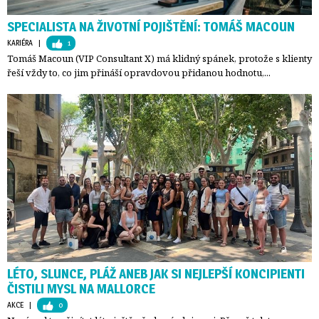
SPECIALISTA NA ŽIVOTNÍ POJIŠTĚNÍ: TOMÁŠ MACOUN
KARIÉRA
| 
1
Tomáš Macoun (VIP Consultant X) má klidný spánek, protože s klienty
řeší vždy to, co jim přináší opravdovou přidanou hodnotu,...
LÉTO, SLUNCE, PLÁŽ ANEB JAK SI NEJLEPŠÍ KONCIPIENTI
ČISTILI MYSL NA MALLORCE
AKCE
| 
0