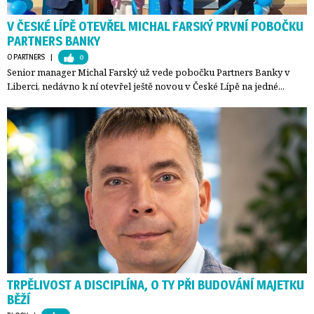
V ČESKÉ LÍPĚ OTEVŘEL MICHAL FARSKÝ PRVNÍ POBOČKU
PARTNERS BANKY
O PARTNERS
| 
0
Senior manager Michal Farský už vede pobočku Partners Banky v
Liberci, nedávno k ní otevřel ještě novou v České Lípě na jedné...
TRPĚLIVOST A DISCIPLÍNA, O TY PŘI BUDOVÁNÍ MAJETKU
BĚŽÍ