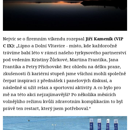
Nejvíc se o firemním víkendu rozepsal
Jiří Kameník (VIP
C IX):
„Lipno a Dolní Vltavice - místo, kde každoročně 
trávíme babí léto v rámci našeho tyrkysového partnerství
pod vedením Kristiny Žůrkové, Martina Frantíka, Jana
Frantíka a Petry Příchovské. Bez ohledu na délku praxe,
zkušenosti či kariérní stupeň jsme všichni mohli společně
čerpat inspiraci z přednášek i panelových diskusí, a
následně si užít relax a sportovní aktivity. A co bylo pro
mě na této akci nejzajímavější? Po několika měsících
volnějšího režimu kvůli zdravotním komplikacím to byl
právě ten restart, který jsem potřeboval.“