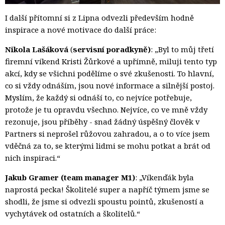
I další přítomní si z Lipna odvezli především hodně
inspirace a nové motivace do další práce:
Nikola Lašáková
(
servisní poradkyně)
: „Byl to můj třetí
firemní víkend Kristi Žůrkové a upřímně, miluji tento typ
akcí, kdy se všichni podělíme o své zkušenosti. To hlavní,
co si vždy odnáším, jsou nové informace a silnější postoj.
Myslím, že každý si odnáší to, co nejvíce potřebuje,
protože je tu opravdu všechno. Nejvíce, co ve mně vždy
rezonuje, jsou příběhy - snad žádný úspěšný člověk v
Partners si neprošel růžovou zahradou, a o to více jsem
vděčná za to, se kterými lidmi se mohu potkat a brát od
nich inspiraci.“
Jakub Gramer (team manager M1)
: „Víkenďák byla
naprostá pecka! Školitelé super a napříč týmem jsme se
shodli, že jsme si odvezli spoustu pointů, zkušeností a
vychytávek od ostatních a školitelů.“