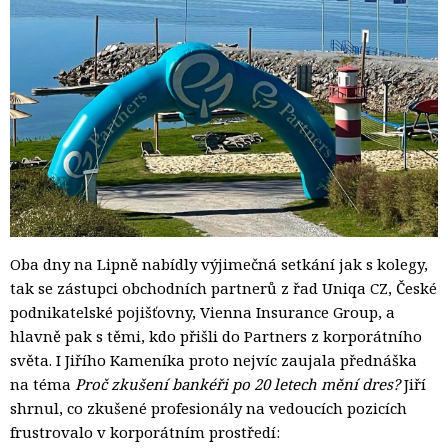
Oba dny na Lipně nabídly výjimečná setkání jak s kolegy,
tak se zástupci obchodních partnerů z řad Uniqa CZ, České
podnikatelské pojišťovny, Vienna Insurance Group, a
hlavně pak s těmi, kdo přišli do Partners z korporátního
světa. I Jiřího Kameníka proto nejvíc zaujala přednáška
na téma
Proč zkušení bankéři po 20 letech mění dres?
Jiří 
shrnul, co zkušené profesionály na vedoucích pozicích
frustrovalo v korporátním prostředí: