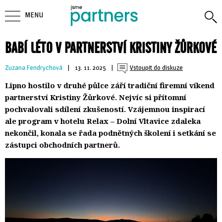
MENU
BABÍ LÉTO V PARTNERSTVÍ KRISTINY ŽŮRKOVÉ
Zuzana Fendrychová
| 
13. 11. 2025
| 
Vstoupit do diskuze
Lipno hostilo v druhé půlce září tradiční firemní víkend
partnerství Kristiny Žůrkové. Nejvíc si přítomní
pochvalovali sdílení zkušeností. Vzájemnou inspirací
ale program v hotelu Relax – Dolní Vltavice zdaleka
nekončil, konala se řada podnětných školení i setkání se
zástupci obchodních partnerů.