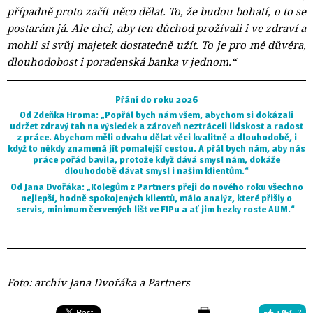
případně proto začít něco dělat. To, že budou bohatí, o to se
postarám já. Ale chci, aby ten důchod prožívali i ve zdraví a
mohli si svůj majetek dostatečně užít. To je pro mě důvěra,
dlouhodobost i poradenská banka v jednom.“
Přání do roku 2026
Od Zdeňka Hroma:
„Popřál bych nám všem, abychom si dokázali 
udržet zdravý tah na výsledek a zároveň neztráceli lidskost a radost
z práce. Abychom měli odvahu dělat věci kvalitně a dlouhodobě, i
když to někdy znamená jít pomalejší cestou. A přál bych nám, aby nás
práce pořád bavila, protože když dává smysl nám, dokáže
dlouhodobě dávat smysl i našim klientům.“
Od Jana Dvořáka:
„Kolegům z Partners přeji do nového roku všechno 
nejlepší, hodně spokojených klientů, málo analýz, které přišly o
servis, minimum červených lišt ve FIPu a ať jim hezky roste AUM.“
Foto: archiv Jana Dvořáka a Partners
2