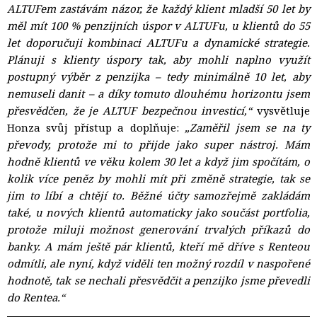
ALTUFem zastávám názor, že každý klient mladší 50 let by
měl mít 100 % penzijních úspor v ALTUFu, u klientů do 55
let doporučuji kombinaci ALTUFu a dynamické strategie.
Plánuji s klienty úspory tak, aby mohli naplno využít
postupný výběr z penzijka – tedy minimálně 10 let, aby
nemuseli danit – a díky tomuto dlouhému horizontu jsem
přesvědčen, že je ALTUF bezpečnou investicí,“
vysvětluje 
Honza svůj přístup a doplňuje:
„Zaměřil jsem se na ty
převody, protože mi to přijde jako super nástroj. Mám
hodně klientů ve věku kolem 30 let a když jim spočítám, o
kolik více peněz by mohli mít při změně strategie, tak se
jim to líbí a chtějí to. Běžné účty samozřejmě zakládám
také, u nových klientů automaticky jako součást portfolia,
protože miluji možnost generování trvalých příkazů do
banky. A mám ještě pár klientů, kteří mě dříve s Renteou
odmítli, ale nyní, když viděli ten možný rozdíl v naspořené
hodnotě, tak se nechali přesvědčit a penzijko jsme převedli
do Rentea.“