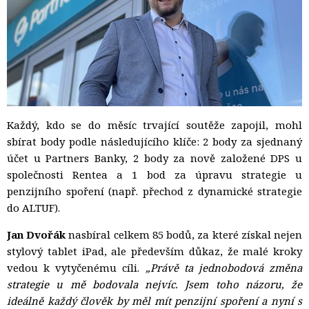
Každý, kdo se do měsíc trvající soutěže zapojil, mohl
sbírat body podle následujícího klíče: 2 body za sjednaný
účet u Partners Banky, 2 body za nově založené DPS u
společnosti Rentea a 1 bod za úpravu strategie u
penzijního spoření (např. přechod z dynamické strategie
do ALTUF).
Jan Dvořák
nasbíral celkem 85 bodů, za které získal nejen 
stylový tablet iPad, ale především důkaz, že malé kroky
vedou k vytyčenému cíli.
„Právě ta jednobodová změna
strategie u mě bodovala nejvíc. Jsem toho názoru, že
ideálně každý člověk by měl mít penzijní spoření a nyní s