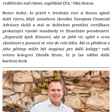
vzdělávání nad rámec, například EFA,“
říká Honza.
Nutno dodat, že právě v letošním roce si Honza splnil
další výzvu, když zmíněnou zkoušku
European Financial
Advisory
složil a stal se držitelem prestižní certifikace 
prokazující vysoké standardy ve finančním poradenství.
„Doporučil bych Honzovi, aby se ještě víc opřel o svou
zkušenost a posunul se více do role lídra. Má co předávat a
jeho přístup může být inspirací pro další kolegy,“
radí 
svému kolegovi Zdeněk Hrom, že je čas udělat další
kariérní krok.