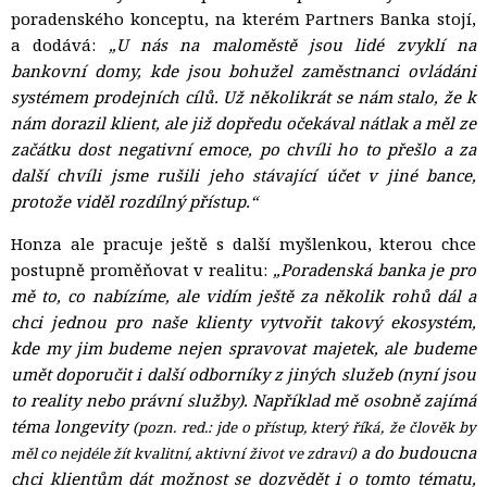
poradenského konceptu, na kterém Partners Banka stojí,
a dodává:
„U nás na maloměstě jsou lidé zvyklí na
bankovní domy, kde jsou bohužel zaměstnanci ovládáni
systémem prodejních cílů. Už několikrát se nám stalo, že k
nám dorazil klient, ale již dopředu očekával nátlak a měl ze
začátku dost negativní emoce, po chvíli ho to přešlo a za
další chvíli jsme rušili jeho stávající účet v jiné bance,
protože viděl rozdílný přístup.“
Honza ale pracuje ještě s další myšlenkou, kterou chce
postupně proměňovat v realitu:
„Poradenská banka je pro
mě to, co nabízíme, ale vidím ještě za několik rohů dál a
chci jednou pro naše klienty vytvořit takový ekosystém,
kde my jim budeme nejen spravovat majetek, ale budeme
umět doporučit i další odborníky z jiných služeb (nyní jsou
to reality nebo právní služby). Například mě osobně zajímá
téma longevity
(pozn. red.: jde o přístup, který říká, že člověk by
a do budoucna 
měl co nejdéle žít kvalitní, aktivní život ve zdraví)
chci klientům dát možnost se dozvědět i o tomto tématu,