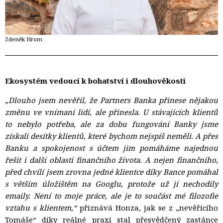
Zdeněk Hrom
Ekosystém vedoucí k bohatství i dlouhověkosti
„Dlouho jsem nevěřil, že Partners Banka přinese nějakou
změnu ve vnímaní lidí, ale přinesla. U stávajících klientů
to nebylo potřeba, ale za dobu fungování Banky jsme
získali desítky klientů, které bychom nejspíš neměli. A přes
Banku a spokojenost s účtem jim pomáháme najednou
řešit i další oblasti finančního života. A nejen finančního,
před chvílí jsem zrovna jedné klientce díky Bance pomáhal
s větším úložištěm na Googlu, protože už jí nechodily
emaily. Není to moje práce, ale je to součást mé filozofie
vztahu s klientem,“
přiznává Honza, jak se z „nevěřícího 
Tomáše“ díky reálné praxi stal přesvědčený zastánce