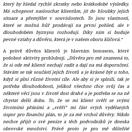
který by hledal rychlé zkratky nebo krátkodobé výsledky.
Má schopnost naslouchat klientům, jít do hloubky jejich
situace a přemýšlet v souvislostech. To jsou vlastnosti,
které se možná hůř prodávají na první pohled, ale v
dlouhodobém byznysu rozhodují. Díky nim si buduje
pevné vztahy a důvěru, která je v našem oboru klíčová.“
A právě důvěra klientů je hlavním bonusem, které
podobné aktivity prohlubují. „
Důvěra pro mě znamená to,
že si ode mě klienti nechají radit a dají na má doporučení.
Stávám se tak součástí jejich životů a je krásné být u toho,
když si plní různé životní cíle. Ale aby si je splnili, tak je
potřeba dlouhodobosti, jelikož všechno chce svůj čas a
některé věci jsou v životě dost drahé a je potřeba se na ně
chystat delší dobu. To, že se mi klient svěří se svými
životními přáními a „svěří” mi část svých vydělaných
úspor pro finanční plán, to je za mě vrchol důvěry. Nikdo
nechce přijít o své peníze a těch podvodníků je dneska
obrovské množství. Právě proto je pro mě důležité