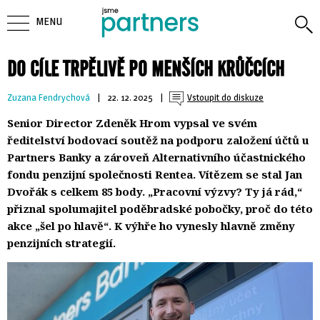
MENU
DO CÍLE TRPĚLIVĚ PO MENŠÍCH KRŮČCÍCH
Zuzana Fendrychová
| 
22. 12. 2025
| 
Vstoupit do diskuze
Senior Director Zdeněk Hrom vypsal ve svém
ředitelství bodovací soutěž na podporu založení účtů u
Partners Banky a zároveň Alternativního účastnického
fondu penzijní společnosti Rentea. Vítězem se stal Jan
Dvořák s celkem 85 body. „Pracovní výzvy? Ty já rád,“
přiznal spolumajitel poděbradské pobočky, proč do této
akce „šel po hlavě“. K výhře ho vynesly hlavně změny
penzijních strategií.