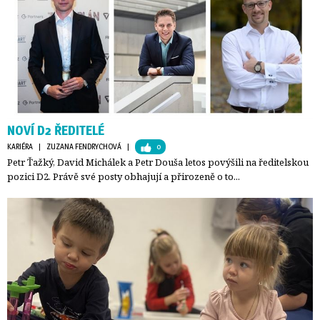
NOVÍ D2 ŘEDITELÉ
KARIÉRA
| 
ZUZANA FENDRYCHOVÁ
| 
0
Petr Ťažký, David Michálek a Petr Douša letos povýšili na ředitelskou
pozici D2. Právě své posty obhajují a přirozeně o to...