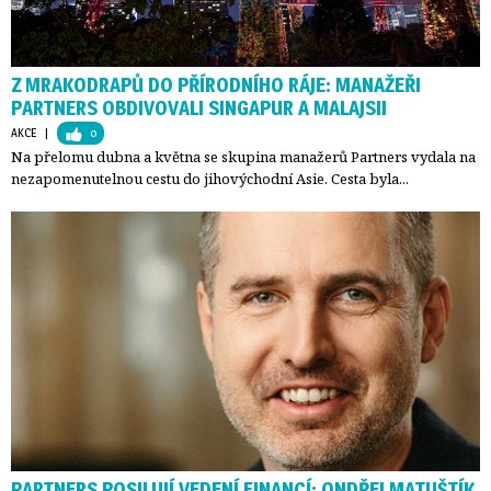
Z MRAKODRAPŮ DO PŘÍRODNÍHO RÁJE: MANAŽEŘI
PARTNERS OBDIVOVALI SINGAPUR A MALAJSII
AKCE
| 
0
Na přelomu dubna a května se skupina manažerů Partners vydala na
nezapomenutelnou cestu do jihovýchodní Asie. Cesta byla...
PARTNERS POSILUJÍ VEDENÍ FINANCÍ: ONDŘEJ MATUŠTÍK