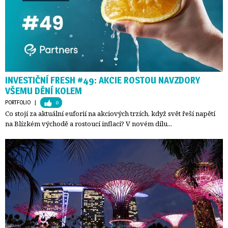
INVESTIČNÍ FRESH #49: AKCIE ROSTOU NAVZDORY
VŠEMU DĚNÍ KOLEM
PORTFOLIO
| 
0
Co stojí za aktuální euforií na akciových trzích, když svět řeší napětí
na Blízkém východě a rostoucí inflaci? V novém dílu...