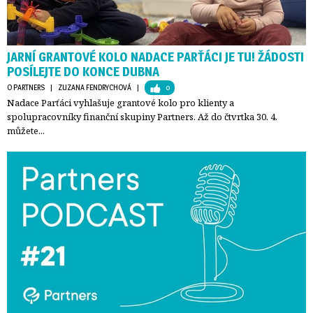
JARNÍ GRANTOVÉ KOLO NADACE PARŤÁCI JE TU! ŽÁDOSTI
POSÍLEJTE DO KONCE DUBNA
O PARTNERS
| 
ZUZANA FENDRYCHOVÁ
| 
0
Nadace Parťáci vyhlašuje grantové kolo pro klienty a
spolupracovníky finanční skupiny Partners. Až do čtvrtka 30. 4.
můžete...