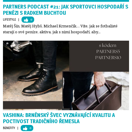
PARTNERS PODCAST #21: JAK SPORTOVCI HOSPODAŘÍ S
PENĚZI S RADKEM BUCHTOU
LIFESTYLE
| 
0
Matěj Šín, Matěj Hybš, Michael Krmenčík… Víte, jak se fotbalisté
starají o své peníze, aktiva, jak s nimi hospodaří, aby...
VASHINA: BRNĚNSKÝ ŠVEC VYZNÁVAJÍCÍ KVALITU A
POCTIVOST TRADIČNÍHO ŘEMESLA
BENEFITY
| 
0