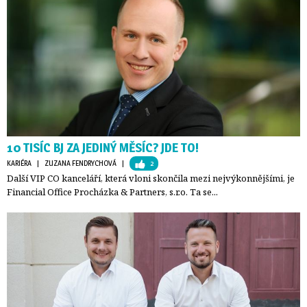
10 TISÍC BJ ZA JEDINÝ MĚSÍC? JDE TO!
KARIÉRA
| 
ZUZANA FENDRYCHOVÁ
| 
2
Další VIP CO kanceláří, která vloni skončila mezi nejvýkonnějšími, je
Financial Office Procházka & Partners, s.r.o. Ta se...