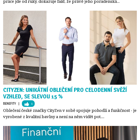
práce jde od ruky, dokazuje fakt, že právě jeho poradenská...
CITYZEN: UNIKÁTNÍ OBLEČENÍ PRO CELODENNÍ SVĚŽÍ
VZHLED, SE SLEVOU 15 %
BENEFITY
| 
1
Oblečení české značky CityZen v sobě spojuje pohodlí a funkčnost - je
vyrobené z kvalitní bavlny a není na něm vidět pot....