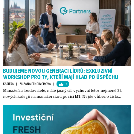
BUDUJEME NOVOU GENERACI LÍDRŮ: EXKLUZIVNÍ
WORKSHOP PRO TY, KTEŘÍ MAJÍ HLAD PO ÚSPĚCHU
KARIÉRA
| 
ZUZANA FENDRYCHOVÁ
| 
2
Manažeři a budovatelé, máte jasný cíl: vychovat letos nejméně 22
nových kolegů na manažerskou pozici M1. Nejde vůbec o číslo...