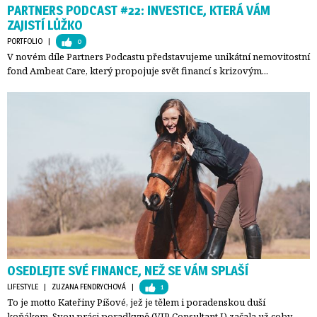
PARTNERS PODCAST #22: INVESTICE, KTERÁ VÁM
ZAJISTÍ LŮŽKO
PORTFOLIO
| 
0
V novém díle Partners Podcastu představujeme unikátní nemovitostní
fond Ambeat Care, který propojuje svět financí s krizovým...
OSEDLEJTE SVÉ FINANCE, NEŽ SE VÁM SPLAŠÍ
LIFESTYLE
| 
ZUZANA FENDRYCHOVÁ
| 
1
To je motto Kateřiny Píšové, jež je tělem i poradenskou duší
koňákem. Svou práci poradkyně (VIP Consultant I) začala už coby...