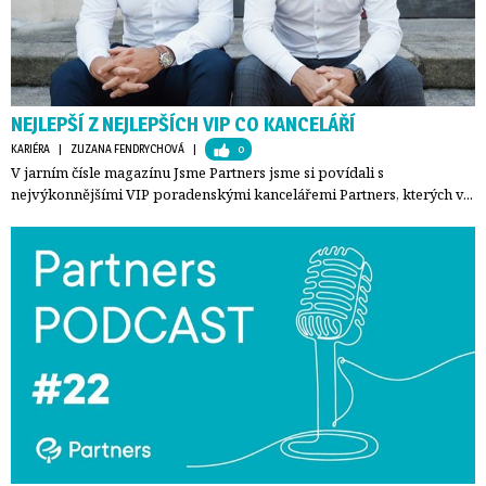
NEJLEPŠÍ Z NEJLEPŠÍCH VIP CO KANCELÁŘÍ
KARIÉRA
| 
ZUZANA FENDRYCHOVÁ
| 
0
V jarním čísle magazínu Jsme Partners jsme si povídali s
nejvýkonnějšími VIP poradenskými kancelářemi Partners, kterých v...