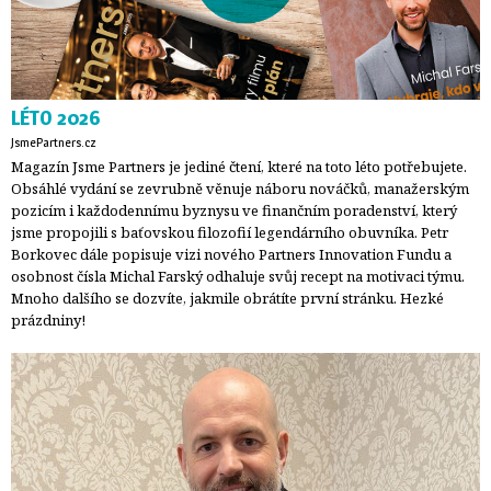
LÉTO 2026
JsmePartners.cz
Magazín Jsme Partners je jediné čtení, které na toto léto potřebujete.
Obsáhlé vydání se zevrubně věnuje náboru nováčků, manažerským
pozicím i každodennímu byznysu ve finančním poradenství, který
jsme propojili s baťovskou filozofií legendárního obuvníka. Petr
Borkovec dále popisuje vizi nového Partners Innovation Fundu a
osobnost čísla Michal Farský odhaluje svůj recept na motivaci týmu.
Mnoho dalšího se dozvíte, jakmile obrátíte první stránku. Hezké
prázdniny!