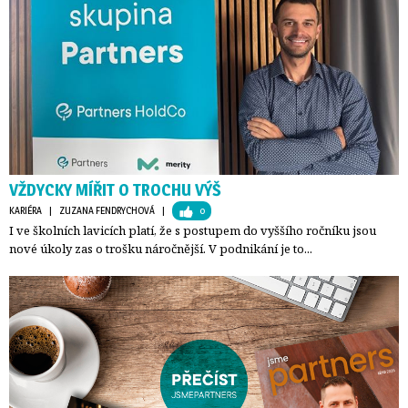
VŽDYCKY MÍŘIT O TROCHU VÝŠ
KARIÉRA
| 
ZUZANA FENDRYCHOVÁ
| 
0
I ve školních lavicích platí, že s postupem do vyššího ročníku jsou
nové úkoly zas o trošku náročnější. V podnikání je to...