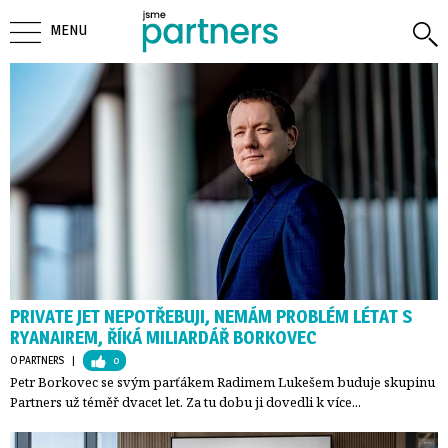
MENU
PRIVATE JET NEPOTŘEBUJI, NEMÁM PROBLÉM LÉTAT S
RYANAIREM, ŘÍKÁ MILIARDÁŘ BORKOVEC
O PARTNERS
| 
0
Petr Borkovec se svým parťákem Radimem Lukešem buduje skupinu
Partners už téměř dvacet let. Za tu dobu ji dovedli k více...