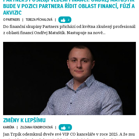
BUDE V POZICI PARTNERA ŘÍDIT OBLAST FINANCÍ, FÚZÍ A
AKVIZIC
O PARTNERS
| 
TEREZA PÍCHALOVÁ
| 
2
Do finanční skupiny Partners přichází od května zkušený profesionál
z oblasti financí Ondřej Matuštík. Nastupuje na nově...
ZMĚNY K LEPŠÍMU
KARIÉRA
| 
ZUZANA FENDRYCHOVÁ
| 
0
Jan Trpík odemknul dveře své VIP CO kanceláře v roce 2025. A že mu