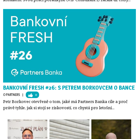
BANKOVNÍ FRESH #26: S PETREM BORKOVCEM O BANCE
O PARTNERS
| 
0
Petr Borkovec otevřeně o tom, jaké má Partners Banka cíle a proč
právě tyhle, jak si stojí se ziskovostí, co chystá pro letošní...