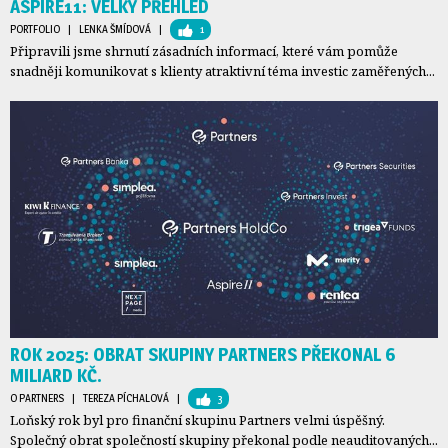
ASPIRE11: VELKÝ PŘEHLED
PORTFOLIO
| 
LENKA ŠMÍDOVÁ
| 
1
Připravili jsme shrnutí zásadních informací, které vám pomůže
snadněji komunikovat s klienty atraktivní téma investic zaměřených...
ROK 2025: OBRAT SKUPINY PARTNERS PŘEKONAL 6
MILIARD KČ.
O PARTNERS
| 
TEREZA PÍCHALOVÁ
| 
3
Loňský rok byl pro finanční skupinu Partners velmi úspěšný.
Společný obrat společností skupiny překonal podle neauditovaných...