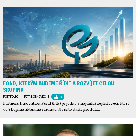
FOND, KTERÝM BUDEME ŘÍDIT A ROZVÍJET CELOU
SKUPINU
PORTFOLIO
| 
PETR BORKOVEC
| 
4
Partners Innovation Fund (PIF) je jedna z nejdůležitějších věcí, které
ve Skupině aktuálně stavíme. Není to další produkt...