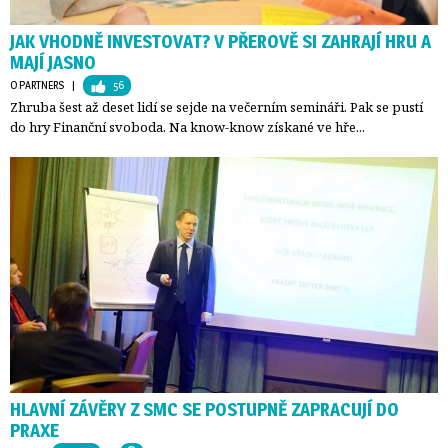
JAK VHODNĚ INVESTOVAT? V PŘEROVĚ SI ZAHRAJÍ HRU A
MAJÍ JASNO
O PARTNERS
| 
56
Zhruba šest až deset lidí se sejde na večerním semináři. Pak se pustí
do hry Finanční svoboda. Na know-know získané ve hře...
HLAVNÍ ZÁVĚRY Z SMC SE POSTUPNĚ ZAPRACUJÍ DO
PRAXE