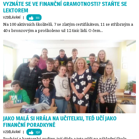
VYZNÁTE SE VE FINANČNÍ GRAMOTNOSTI? STAŇTE SE
LEKTOREM
VZDĚLÁVÁNÍ
| 
111
Na 100 aktivních školitelů, 7 se zlatým certifikátem, 11 se stříbrným a
40 s bronzovým a proškoleno už 12 tisíc lidí. O čem...
JAKO MALÁ SI HRÁLA NA UČITELKU, TEĎ UČÍ JAKO
FINANČNÍ PORADKYNĚ
VZDĚLÁVÁNÍ
| 
132
Pochází z kantorské rodiny, její děda a teta učili na základní škole,