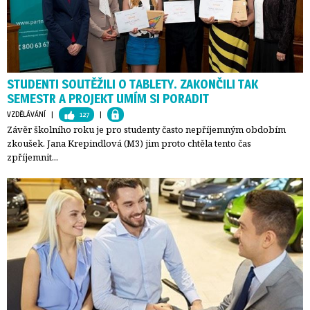
STUDENTI SOUTĚŽILI O TABLETY. ZAKONČILI TAK
SEMESTR A PROJEKT UMÍM SI PORADIT
VZDĚLÁVÁNÍ
| 
127
| 
Závěr školního roku je pro studenty často nepříjemným obdobím
zkoušek. Jana Krepindlová (M3) jim proto chtěla tento čas
zpříjemnit...