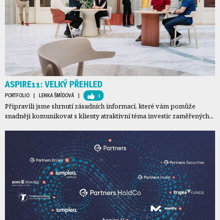
ASPIRE11: VELKÝ PŘEHLED
PORTFOLIO
| 
LENKA ŠMÍDOVÁ
| 
1
Připravili jsme shrnutí zásadních informací, které vám pomůže
snadněji komunikovat s klienty atraktivní téma investic zaměřených...