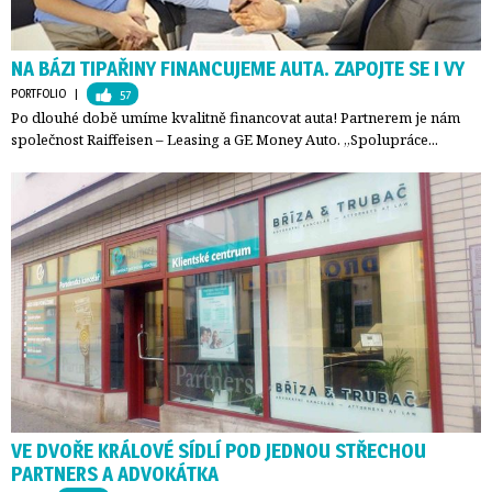
NA BÁZI TIPAŘINY FINANCUJEME AUTA. ZAPOJTE SE I VY
PORTFOLIO
| 
57
Po dlouhé době umíme kvalitně financovat auta! Partnerem je nám
společnost Raiffeisen – Leasing a GE Money Auto. „Spolupráce...
VE DVOŘE KRÁLOVÉ SÍDLÍ POD JEDNOU STŘECHOU
PARTNERS A ADVOKÁTKA