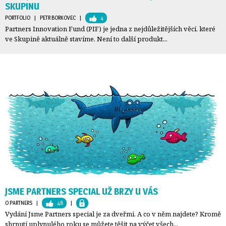
SKUPINU
PORTFOLIO
| 
PETR BORKOVEC
| 
4
Partners Innovation Fund (PIF) je jedna z nejdůležitějších věcí, které
ve Skupině aktuálně stavíme. Není to další produkt...
JSME PARTNERS SPECIAL UŽ BRZY U VÁS
O PARTNERS
| 
48
| 
Vydání Jsme Partners special je za dveřmi. A co v něm najdete? Kromě
shrnutí uplynulého roku se můžete těšit na výčet všech...