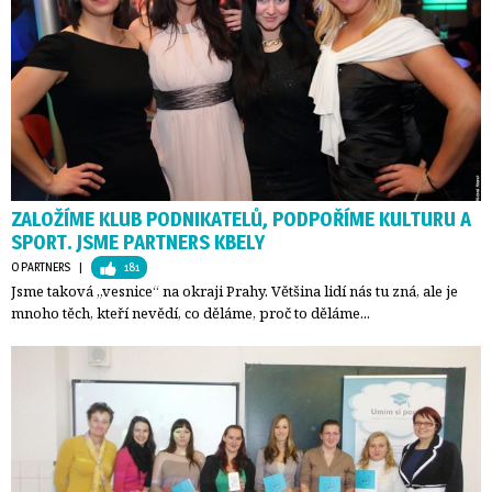
ZALOŽÍME KLUB PODNIKATELŮ, PODPOŘÍME KULTURU A
SPORT. JSME PARTNERS KBELY
O PARTNERS
| 
181
Jsme taková „vesnice“ na okraji Prahy. Většina lidí nás tu zná, ale je
mnoho těch, kteří nevědí, co děláme, proč to děláme...