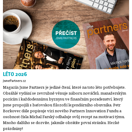
LÉTO 2026
JsmePartners.cz
Magazín Jsme Partners je jediné čtení, které na toto léto potřebujete.
Obsáhlé vydání se zevrubně věnuje náboru nováčků, manažerským
pozicím i každodennímu byznysu ve finančním poradenství, který
jsme propojili s baťovskou filozofií legendárního obuvníka. Petr
Borkovec dále popisuje vizi nového Partners Innovation Fundu a
osobnost čísla Michal Farský odhaluje svůj recept na motivaci týmu.
Mnoho dalšího se dozvíte, jakmile obrátíte první stránku. Hezké
prázdniny!