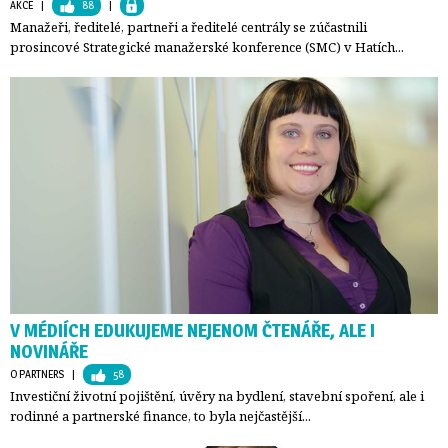
AKCE
| 
88
| 
Manažeři, ředitelé, partneři a ředitelé centrály se zúčastnili
prosincové Strategické manažerské konference (SMC) v Hatích...
V MÉDIÍCH EDUKUJEME NEJENOM ČTENÁŘE, ALE I
NOVINÁŘE
O PARTNERS
| 
58
Investiční životní pojištění, úvěry na bydlení, stavební spoření, ale i
rodinné a partnerské finance, to byla nejčastější...