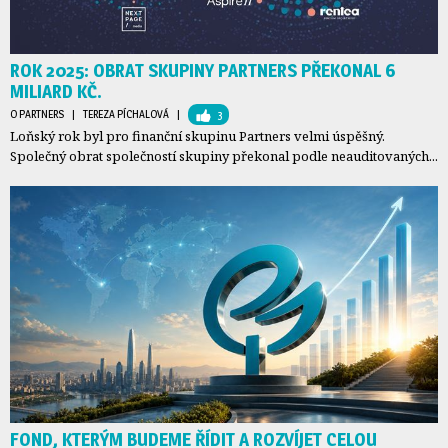
ROK 2025: OBRAT SKUPINY PARTNERS PŘEKONAL 6
MILIARD KČ.
O PARTNERS
| 
TEREZA PÍCHALOVÁ
| 
3
Loňský rok byl pro finanční skupinu Partners velmi úspěšný.
Společný obrat společností skupiny překonal podle neauditovaných...
FOND, KTERÝM BUDEME ŘÍDIT A ROZVÍJET CELOU