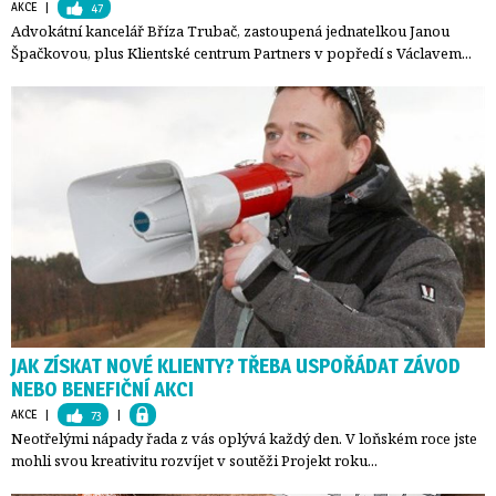
AKCE
| 
47
Advokátní kancelář Bříza Trubač, zastoupená jednatelkou Janou
Špačkovou, plus Klientské centrum Partners v popředí s Václavem...
JAK ZÍSKAT NOVÉ KLIENTY? TŘEBA USPOŘÁDAT ZÁVOD
NEBO BENEFIČNÍ AKCI
AKCE
| 
73
| 
Neotřelými nápady řada z vás oplývá každý den. V loňském roce jste
mohli svou kreativitu rozvíjet v soutěži Projekt roku...