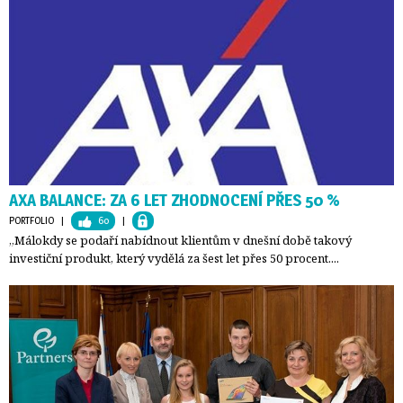
AXA BALANCE: ZA 6 LET ZHODNOCENÍ PŘES 50 %
PORTFOLIO
| 
60
| 
„Málokdy se podaří nabídnout klientům v dnešní době takový
investiční produkt, který vydělá za šest let přes 50 procent....