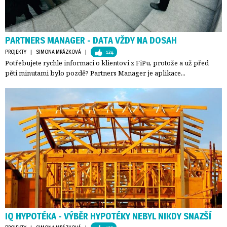
PARTNERS MANAGER - DATA VŽDY NA DOSAH
PROJEKTY
| 
SIMONA MRÁZKOVÁ
| 
124
Potřebujete rychle informaci o klientovi z FiPu, protože a už před
pěti minutami bylo pozdě? Partners Manager je aplikace...
IQ HYPOTÉKA - VÝBĚR HYPOTÉKY NEBYL NIKDY SNAZŠÍ