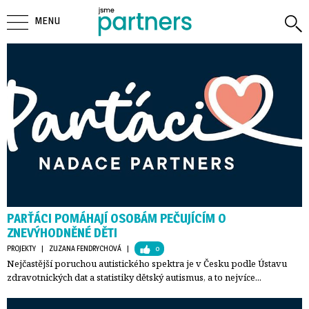
MENU
PARŤÁCI POMÁHAJÍ OSOBÁM PEČUJÍCÍM O
ZNEVÝHODNĚNÉ DĚTI
PROJEKTY
| 
ZUZANA FENDRYCHOVÁ
| 
0
Nejčastější poruchou autistického spektra je v Česku podle Ústavu
zdravotnických dat a statistiky dětský autismus, a to nejvíce...