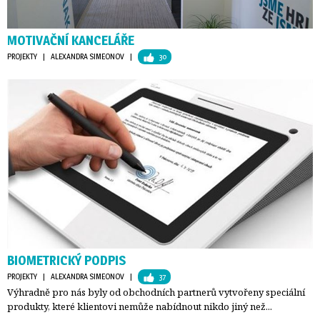
MOTIVAČNÍ KANCELÁŘE
PROJEKTY
| 
ALEXANDRA SIMEONOV
| 
30
BIOMETRICKÝ PODPIS
PROJEKTY
| 
ALEXANDRA SIMEONOV
| 
37
Výhradně pro nás byly od obchodních partnerů vytvořeny speciální
produkty, které klientovi nemůže nabídnout nikdo jiný než...