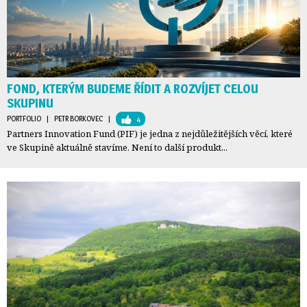
FOND, KTERÝM BUDEME ŘÍDIT A ROZVÍJET CELOU
SKUPINU
PORTFOLIO
| 
PETR BORKOVEC
| 
4
Partners Innovation Fund (PIF) je jedna z nejdůležitějších věcí, které
ve Skupině aktuálně stavíme. Není to další produkt...