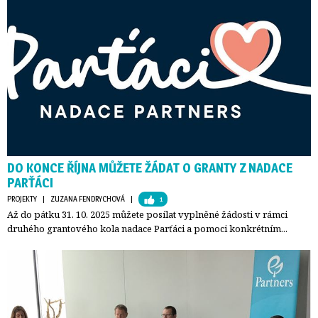
DO KONCE ŘÍJNA MŮŽETE ŽÁDAT O GRANTY Z NADACE
PARŤÁCI
PROJEKTY
| 
ZUZANA FENDRYCHOVÁ
| 
1
Až do pátku 31. 10. 2025 můžete posílat vyplněné žádosti v rámci
druhého grantového kola nadace Parťáci a pomoci konkrétním...