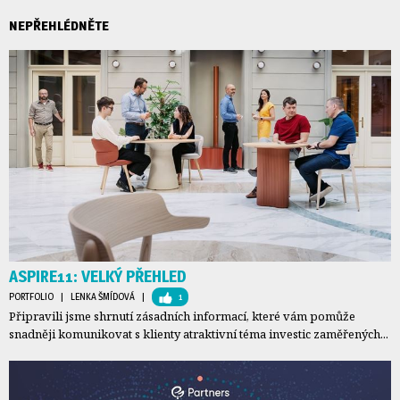
NEPŘEHLÉDNĚTE
ASPIRE11: VELKÝ PŘEHLED
PORTFOLIO
| 
LENKA ŠMÍDOVÁ
| 
1
Připravili jsme shrnutí zásadních informací, které vám pomůže
snadněji komunikovat s klienty atraktivní téma investic zaměřených...