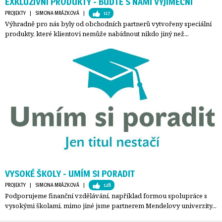
EXKLUZIVNÍ PRODUKTY - BUĎTE S NÁMI VYJÍMEČNÍ
PROJEKTY
| 
SIMONA MRÁZKOVÁ
| 
117
Výhradně pro nás byly od obchodních partnerů vytvořeny speciální
produkty, které klientovi nemůže nabídnout nikdo jiný než...
VYSOKÉ ŠKOLY - UMÍM SI PORADIT
PROJEKTY
| 
SIMONA MRÁZKOVÁ
| 
128
Podporujeme finanční vzdělávání, například formou spolupráce s
vysokými školami, mimo jiné jsme partnerem Mendelovy univerzity...