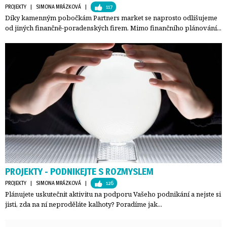
PROJEKTY
| 
SIMONA MRÁZKOVÁ
| 
117
Díky kamenným pobočkám Partners market se naprosto odlišujeme
od jiných finančně-poradenských firem. Mimo finančního plánování...
PROJEKTY - PODNIKEJTE S ROZMYSLEM
PROJEKTY
| 
SIMONA MRÁZKOVÁ
| 
126
Plánujete uskutečnit aktivitu na podporu Vašeho podnikání a nejste si
jisti, zda na ní neproděláte kalhoty? Poradíme jak...