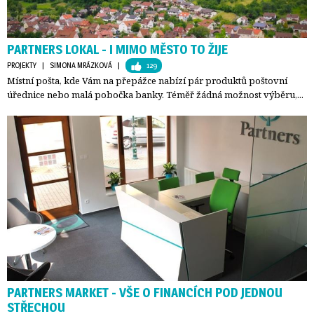
PARTNERS LOKAL - I MIMO MĚSTO TO ŽIJE
PROJEKTY
| 
SIMONA MRÁZKOVÁ
| 
129
Místní pošta, kde Vám na přepážce nabízí pár produktů poštovní
úřednice nebo malá pobočka banky. Téměř žádná možnost výběru,...
PARTNERS MARKET - VŠE O FINANCÍCH POD JEDNOU
STŘECHOU