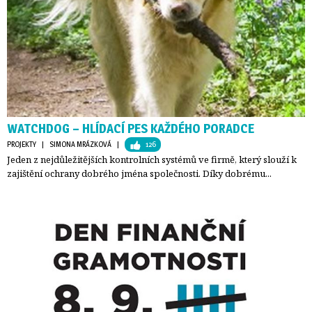
WATCHDOG – HLÍDACÍ PES KAŽDÉHO PORADCE
PROJEKTY
| 
SIMONA MRÁZKOVÁ
| 
126
Jeden z nejdůležitějších kontrolních systémů ve firmě, který slouží k
zajištění ochrany dobrého jména společnosti. Díky dobrému...