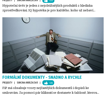
PROJEKTY
| 
SIMONA MRÁZKOVÁ
| 
122
Hypoteční úvěr je jeden z nejobtížnějších produktů z hlediska
zprostředkování. IQ hypotéka je pro každého, koho už nebaví...
FORMÁLNÍ DOKUMENTY - SNADNO A RYCHLE
PROJEKTY
| 
SIMONA MRÁZKOVÁ
| 
123
FiP má obsahuje vzory nejčastějších dokumentů i dopisů ke
smlouvám. Za pomoci pár kliknutí se dostanete k šabloně, kterou...