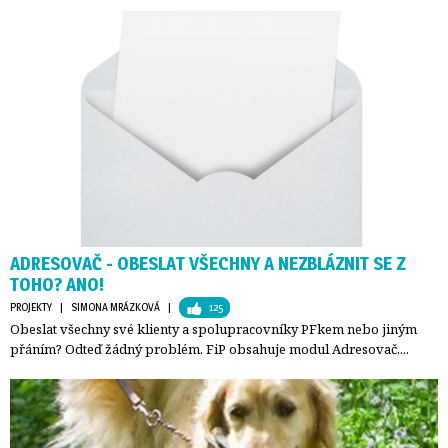
ADRESOVAČ - OBESLAT VŠECHNY A NEZBLÁZNIT SE Z
TOHO? ANO!
PROJEKTY
| 
SIMONA MRÁZKOVÁ
| 
125
Obeslat všechny své klienty a spolupracovníky PFkem nebo jiným
přáním? Odteď žádný problém. FiP obsahuje modul Adresovač,...