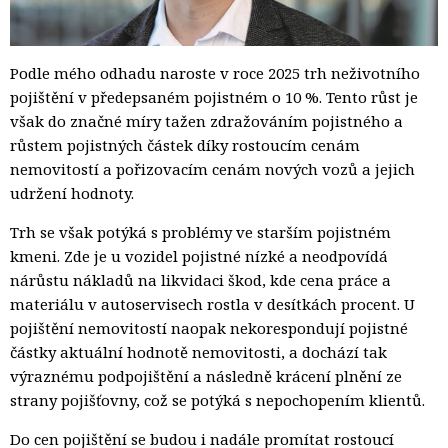
Podle mého odhadu naroste v roce 2025 trh neživotního
pojištění v předepsaném pojistném o 10 %. Tento růst je
však do značné míry tažen zdražováním pojistného a
růstem pojistných částek díky rostoucím cenám
nemovitostí a pořizovacím cenám nových vozů a jejich
udržení hodnoty.
Trh se však potýká s problémy ve starším pojistném
kmeni. Zde je u vozidel pojistné nízké a neodpovídá
nárůstu nákladů na likvidaci škod, kde cena práce a
materiálu v autoservisech rostla v desítkách procent. U
pojištění nemovitostí naopak nekorespondují pojistné
částky aktuální hodnotě nemovitosti, a dochází tak
výraznému podpojištění a následně krácení plnění ze
strany pojišťovny, což se potýká s nepochopením klientů.
Do cen pojištění se budou i nadále promítat rostoucí