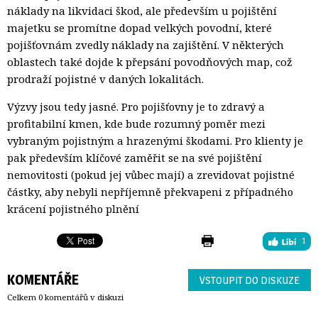
náklady na likvidaci škod, ale především u pojištění
majetku se promítne dopad velkých povodní, které
pojišťovnám zvedly náklady na zajištění. V některých
oblastech také dojde k přepsání povodňových map, což
prodraží pojistné v daných lokalitách.
Výzvy jsou tedy jasné. Pro pojišťovny je to zdravý a
profitabilní kmen, kde bude rozumný poměr mezi
vybraným pojistným a hrazenými škodami. Pro klienty je
pak především klíčové zaměřit se na své pojištění
nemovitosti (pokud jej vůbec mají) a zrevidovat pojistné
částky, aby nebyli nepříjemně překvapeni z případného
krácení pojistného plnění
1
KOMENTÁŘE
VSTOUPIT DO DISKUZE
Celkem 0 komentářů v diskuzi