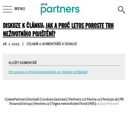
MENU
DISKUZE K ČLÁNKU:
JAK A PROČ LETOS POROSTE TRH
NEŽIVOTNÍHO POJIŠTĚNÍ?
28. 1. 2025
| 
CELKEM 0 KOMENTÁŘŮ V DISKUZI
VLOŽIT KOMENTÁŘ
Pro psaní a čtení komentářů se musíte přihlásit
O JsmePartners
| 
Kontakt
| 
Cookies
(
seznam
) |
Partners.cz
| 
Peníze.cz
| 
Peniaze.sk
| 
PB
Financial Group
| 
Heroine.cz
| 
Trigea nemovitostní fond
| 
RSS
| 
©2025 Partners