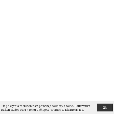
Při poskytování služeb nám pomáhají soubory cookie. Používáním 
OK
našich služeb nám k tomu udělujete souhlas.
Další informace.