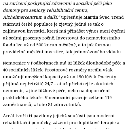
na zařízení poskytující zdravotní a sociální péči jako
domovy pro seniory, rehabilitační centra,
Alzheimercentrum a další,“
upřesňuje 
Martin Švec
. Trend
stárnutí české populace je zjevný, jedná se tak o
zajímavou investici, která má přinášet výnos mezi čtyřmi
až sedmi procenty ročně. Investovat do nemovitostního
fondu lze už od 500 korun měsíčně, a to jak formou
pravidelné měsíční investice, tak jednorázového vkladu.
Nemocnice v Podbořanech má 82 lůžek dlouhodobé péče a
40 sociálních lůžek. Prostorové rozměry areálu však
umožňují navýšení kapacity až na 150 lůžek. Pacienty
přijímá nepřetržitě 24/7 – ať už přicházejí z akutních
nemocnic, z jiné lůžkové péče, nebo na doporučení
praktického lékaře. V nemocnici pracuje celkem 119
zaměstnanců, z toho 81 zdravotníků.
Areál tvoří tři pavilony jejichž součástí jsou moderní
rehabilitační pomůcky, zázemí pro doplňkové terapie a