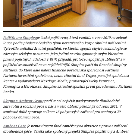
Pojišťovna Simplea
je česká pojišťovna, která vznikla v roce 2019 na zelené
louce podle představ českého týmu nezatíženého korporátními nařízeními.
Vytvořila unikátní životní pojištění, ve kterém spojila chytré technologie se
zdravým selským rozumem. Jako jediná na trhu garantuje svým klientům
plnění pojistných událostí v 99 % případů, protože nepojišťuje „blbosti“ a v
pojištění se soustředí na to nejdůležitější. Simplea patří do finanční skupiny
Partners, do které dále náleží finančně poradenská společnost Partners,
Partners investiční společnost, nemovitostní fond Trigea, penzijní společnost
Rentea a vydavatelství NextPage Media, provozující weby Peníze.cz,
Finmag.cz a Heroine.cz. Skupina aktuálně spustila první poradenskou Partners
Banku.
Skupina Ambeat Group
patří mezi největší poskytovatele dlouhodobé
zdravotní a sociální péče u nás a v této oblasti působí již od roku 2011. V
současné době spravuje celkem 16 pobytových zařízení pro seniory a 29
poboček domácí péče.
Ambeat Care
je nemovitostní fond zaměřený na akvizice a provoz zařízení 
dlouhodobé péče. Vznikl jako společný projekt Simplea pojišťovny a Ambeat