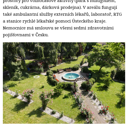
prostory pro volnočasové aktivity (park s minigolfem,
skleník, cukrárna, dárková prodejna). V areálu fungují
také ambulantní služby externích lékařů, laboratoř, RTG
a stanice rychlé lékařské pomoci Ústeckého kraje.
Nemocnice má smlouvu se všemi sedmi zdravotními
pojišťovnami v Česku.