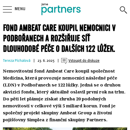
MENU
FOND AMBEAT CARE KOUPIL NEMOCNICI V
PODBOŘANECH A ROZŠIŘUJE SÍŤ
DLOUHODOBÉ PÉČE O DALŠÍCH 122 LŮŽEK.
Tereza Píchalová
| 
23. 6. 2025
| 
Vstoupit do diskuze
Nemovitostní fond Ambeat Care koupil společnost
Medicina, která provozuje nemocnici následné péče
(LDN) v Podbořanech se 122 lůžky. Jedná se o druhou
akvizici fondu, který aktuálně oslavil první rok na trhu.
Do pěti let plánuje získat zhruba 20 podobných
nemovitostí v celkové výši 5 miliard korun. Fond je
společný projekt skupiny Ambeat Group a životní
pojišťovny Simplea z finanční skupiny Partners.