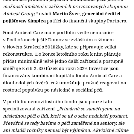
možností umístění v zařízeních provozovaných skupinou
Ambeat Group,“
uvádí
Martin Švec, generální ředitel
pojišťovny Simplea
patřící do finanční skupiny Partners.
Fond Ambeat Care má v portfoliu vedle nemocnice
v Podbořanech ještě Domov se zvláštním režimem
v Novém Strašecí s 50 lůžky, kde se připravuje velká
rekonstrukce.
Do konce letošního roku k nim plánuje
přidat minimálně ještě jedno další zařízení a postupně
směřuje k cíli 2 500 lůžek do roku 2029. Investice jsou
financovány kombinací kapitálu fondu Ambeat Care a
dlouhodobých úvěrů, což umožňuje pružně reagovat na
rostoucí poptávku po následné a sociální péči.
V portfoliu nemovitostního fondu jsou pouze tato
specializovaná zařízení.
„Primárně se zaměřujeme na
následnou péči o lidi, kteří se už o sebe nedokáží postarat.
Převážně se tedy bavíme o péči zaměřené na seniory, ale
ani mladší ročníky nemusí být výjimkou. Akvizičně cílíme