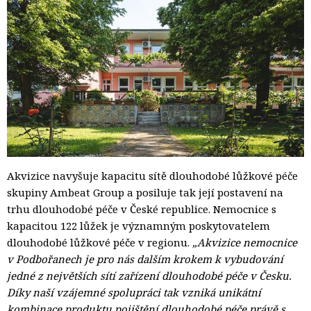
Akvizice navyšuje kapacitu sítě dlouhodobé lůžkové péče
skupiny Ambeat Group a posiluje tak její postavení na
trhu dlouhodobé péče v České republice. Nemocnice s
kapacitou 122 lůžek je významným poskytovatelem
dlouhodobé lůžkové péče v regionu.
„Akvizice nemocnice
v Podbořanech je pro nás dalším krokem k vybudování
jedné z největších sítí zařízení dlouhodobé péče v Česku.
Díky naší vzájemné spolupráci tak vzniká unikátní
kombinace produktu pojištění dlouhodobé péče právě s