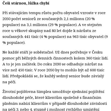
Češi stárnou, lůžka chybí
Při stávajícím tempu růstu počtu obyvatel vzroste v roce
2050 počet seniorů ze současných 2,1 milionu (20 %
populace) na 3,1 milionu (29 % populace). A ve stejném
roce u věkové skupiny nad 80 let dojde k nárůstu ze
současných 441 tisíc (4 % populace) na 963 tisíc obyvatel (9
% populace).
Ne každé stáří je soběstačné. Už dnes potřebuje v Česku
pomoc při běžných denních činnostech kolem 360 tisíc lidí.
A to je jen začátek. Do roku 2030 se odhaduje nárůst na
více než 450 tisíc. V roce 2050 by to mohlo být až 600 tisíc
lidí. Předpokládá se, že každý sedmý senior bude závislý
na péči.
Životní pojišťovna Simplea umožňuje sjednání pojištění
dlouhodobé péče, které klientům společně s finančním
plněním nabízí klientům v případě dlouhodobé závislosti
na péči 3. nebo 4. stupně i možnost rychlého umístění