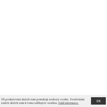
Při poskytování služeb nám pomáhají soubory cookie. Používáním 
OK
našich služeb nám k tomu udělujete souhlas.
Další informace.