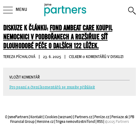
MENU
DISKUZE K ČLÁNKU:
FOND AMBEAT CARE KOUPIL
NEMOCNICI V PODBOŘANECH A ROZŠIŘUJE SÍŤ
DLOUHODOBÉ PÉČE O DALŠÍCH 122 LŮŽEK.
TEREZA PÍCHALOVÁ
| 
23. 6. 2025
| 
CELKEM 0 KOMENTÁŘŮ V DISKUZI
VLOŽIT KOMENTÁŘ
Pro psaní a čtení komentářů se musíte přihlásit
O JsmePartners
| 
Kontakt
| 
Cookies
(
seznam
) |
Partners.cz
| 
Peníze.cz
| 
Peniaze.sk
| 
PB
Financial Group
| 
Heroine.cz
| 
Trigea nemovitostní fond
| 
RSS
| 
©2025 Partners