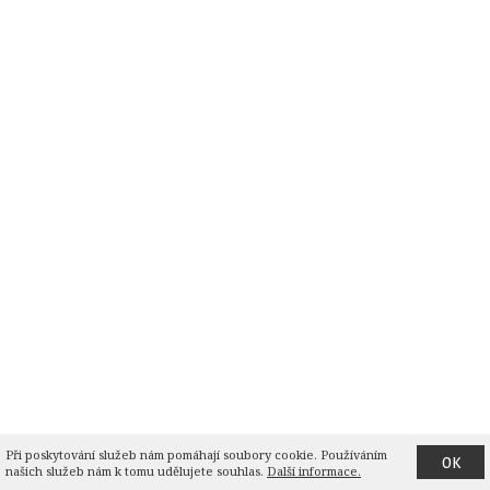
Při poskytování služeb nám pomáhají soubory cookie. Používáním 
OK
našich služeb nám k tomu udělujete souhlas.
Další informace.