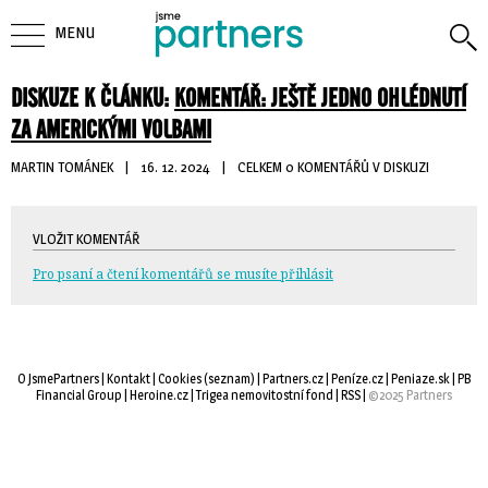
MENU
DISKUZE K ČLÁNKU:
KOMENTÁŘ: JEŠTĚ JEDNO OHLÉDNUTÍ
ZA AMERICKÝMI VOLBAMI
MARTIN TOMÁNEK
| 
16. 12. 2024
| 
CELKEM 0 KOMENTÁŘŮ V DISKUZI
VLOŽIT KOMENTÁŘ
Pro psaní a čtení komentářů se musíte přihlásit
O JsmePartners
| 
Kontakt
| 
Cookies
(
seznam
) |
Partners.cz
| 
Peníze.cz
| 
Peniaze.sk
| 
PB
Financial Group
| 
Heroine.cz
| 
Trigea nemovitostní fond
| 
RSS
| 
©2025 Partners