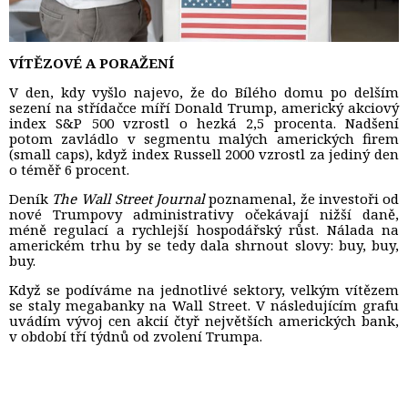
VÍTĚZOVÉ A PORAŽENÍ
V den, kdy vyšlo najevo, že do Bílého domu po delším
sezení na střídačce míří Donald Trump, americký akciový
index S&P 500 vzrostl o hezká 2,5 procenta. Nadšení
potom zavládlo v segmentu malých amerických firem
(small caps), když index Russell 2000 vzrostl za jediný den
o téměř 6 procent.
Deník
The Wall Street Journal
poznamenal, že investoři od 
nové Trumpovy administrativy očekávají nižší daně,
méně regulací a rychlejší hospodářský růst. Nálada na
americkém trhu by se tedy dala shrnout slovy: buy, buy,
buy.
Když se podíváme na jednotlivé sektory, velkým vítězem
se staly megabanky na Wall Street. V následujícím grafu
uvádím vývoj cen akcií čtyř největších amerických bank,
v období tří týdnů od zvolení Trumpa.