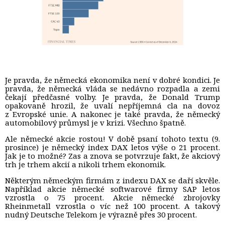
Je pravda, že německá ekonomika není v dobré kondici. Je
pravda, že německá vláda se nedávno rozpadla a zemi
čekají předčasné volby. Je pravda, že Donald Trump
opakovaně hrozil, že uvalí nepříjemná cla na dovoz
z Evropské unie. A nakonec je také pravda, že německý
automobilový průmysl je v krizi. Všechno špatně.
Ale německé akcie rostou! V době psaní tohoto textu (9.
prosince) je německý index DAX letos výše o 21 procent.
Jak je to možné? Zas a znova se potvrzuje fakt, že akciový
trh je trhem akcií a nikoli trhem ekonomik.
Některým německým firmám z indexu DAX se daří skvěle.
Například akcie německé softwarové firmy SAP letos
vzrostla o 75 procent. Akcie německé zbrojovky
Rheinmetall vzrostla o víc než 100 procent. A takový
nudný Deutsche Telekom je výrazně přes 30 procent.