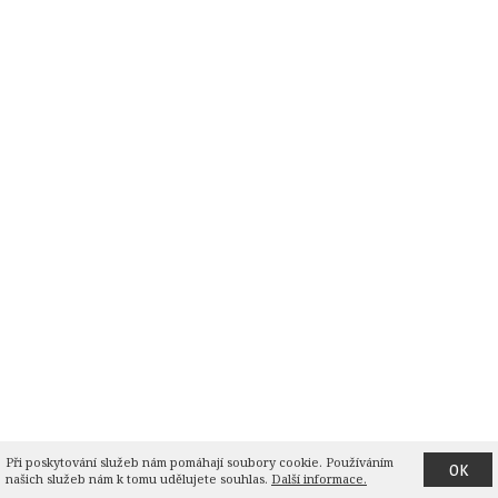
Při poskytování služeb nám pomáhají soubory cookie. Používáním 
OK
našich služeb nám k tomu udělujete souhlas.
Další informace.