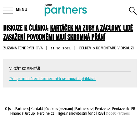
MENU
DISKUZE K ČLÁNKU:
KARTÁČEK NA ZUBY A ZÁCLONY. LIDÉ
ZASAŽENÍ POVODNĚMI MAJÍ SKROMNÁ PŘÁNÍ
ZUZANA FENDRYCHOVÁ
| 
11. 10. 2024
| 
CELKEM 0 KOMENTÁŘŮ V DISKUZI
VLOŽIT KOMENTÁŘ
Pro psaní a čtení komentářů se musíte přihlásit
O JsmePartners
| 
Kontakt
| 
Cookies
(
seznam
) |
Partners.cz
| 
Peníze.cz
| 
Peniaze.sk
| 
PB
Financial Group
| 
Heroine.cz
| 
Trigea nemovitostní fond
| 
RSS
| 
©2025 Partners