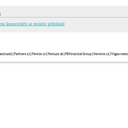
Ř
ení komentářů se musíte přihlásit
seznam
) |
Partners.cz
| 
Peníze.cz
| 
Peniaze.sk
| 
PB Financial Group
| 
Heroine.cz
| 
Trigea nemo