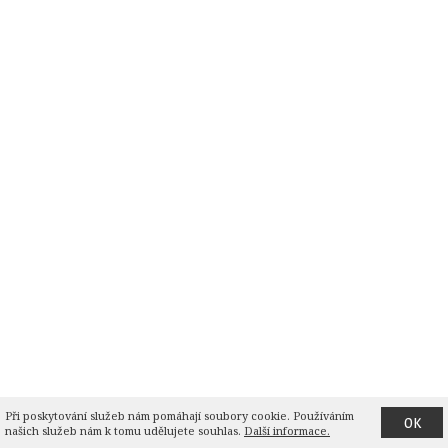
Při poskytování služeb nám pomáhají soubory cookie. Používáním 
OK
našich služeb nám k tomu udělujete souhlas.
Další informace.