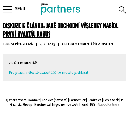
MENU
DISKUZE K ČLÁNKU:
JAKÉ OBCHODNÍ VÝSLEDKY NABÍDL
PRVNÍ KVARTÁL ROKU?
TEREZA PÍCHALOVÁ
| 
4. 4. 2023
| 
CELKEM 0 KOMENTÁŘŮ V DISKUZI
VLOŽIT KOMENTÁŘ
Pro psaní a čtení komentářů se musíte přihlásit
O JsmePartners
| 
Kontakt
| 
Cookies
(
seznam
) |
Partners.cz
| 
Peníze.cz
| 
Peniaze.sk
| 
PB
Financial Group
| 
Heroine.cz
| 
Trigea nemovitostní fond
| 
RSS
| 
©2025 Partners