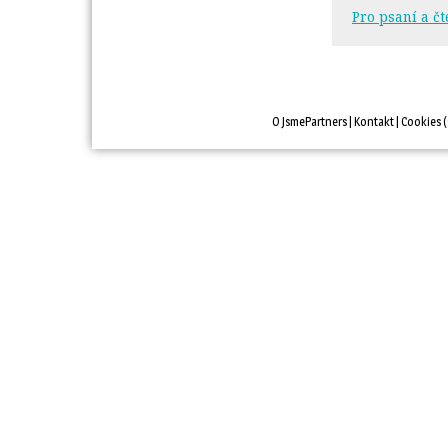
Pro psaní a čt
O JsmePartners
| 
Kontakt
| 
Cookies
(