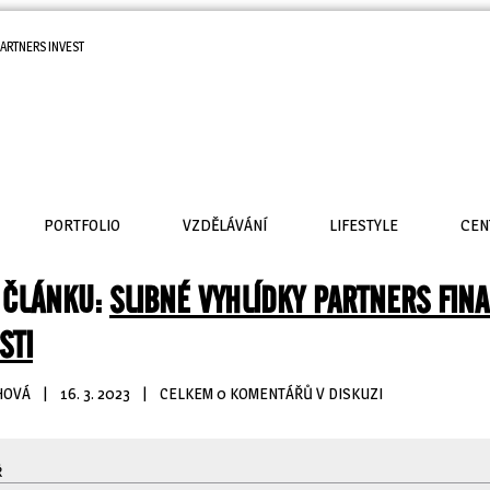
ARTNERS INVEST
PORTFOLIO
VZDĚLÁVÁNÍ
LIFESTYLE
CEN
 ČLÁNKU:
SLIBNÉ VYHLÍDKY PARTNERS FIN
STI
HOVÁ
| 
16. 3. 2023
| 
CELKEM 0 KOMENTÁŘŮ V DISKUZI
Ř