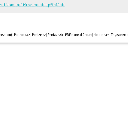
ení komentářů se musíte přihlásit
seznam
) |
Partners.cz
| 
Peníze.cz
| 
Peniaze.sk
| 
PB Financial Group
| 
Heroine.cz
| 
Trigea nemo