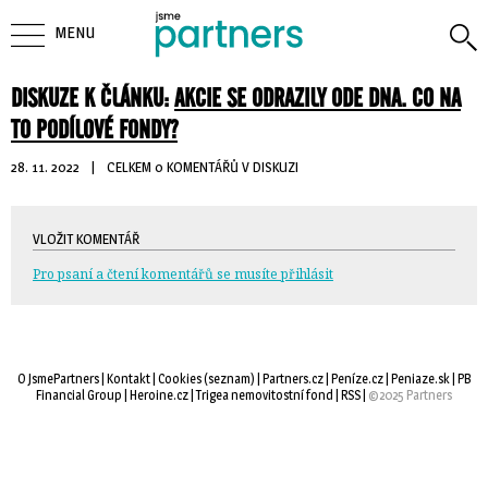
MENU
DISKUZE K ČLÁNKU:
AKCIE SE ODRAZILY ODE DNA. CO NA
TO PODÍLOVÉ FONDY?
28. 11. 2022
| 
CELKEM 0 KOMENTÁŘŮ V DISKUZI
VLOŽIT KOMENTÁŘ
Pro psaní a čtení komentářů se musíte přihlásit
O JsmePartners
| 
Kontakt
| 
Cookies
(
seznam
) |
Partners.cz
| 
Peníze.cz
| 
Peniaze.sk
| 
PB
Financial Group
| 
Heroine.cz
| 
Trigea nemovitostní fond
| 
RSS
| 
©2025 Partners