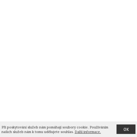
Při poskytování služeb nám pomáhají soubory cookie. Používáním 
OK
našich služeb nám k tomu udělujete souhlas.
Další informace.