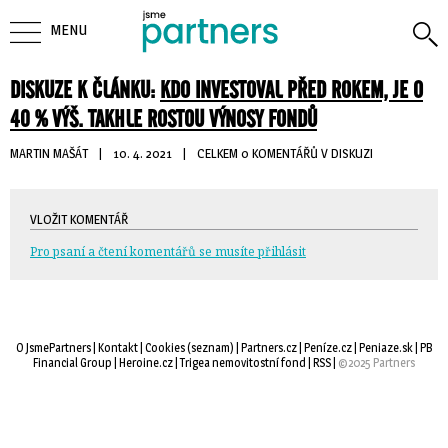
MENU
DISKUZE K ČLÁNKU:
KDO INVESTOVAL PŘED ROKEM, JE O
40 % VÝŠ. TAKHLE ROSTOU VÝNOSY FONDŮ
MARTIN MAŠÁT
| 
10. 4. 2021
| 
CELKEM 0 KOMENTÁŘŮ V DISKUZI
VLOŽIT KOMENTÁŘ
Pro psaní a čtení komentářů se musíte přihlásit
O JsmePartners
| 
Kontakt
| 
Cookies
(
seznam
) |
Partners.cz
| 
Peníze.cz
| 
Peniaze.sk
| 
PB
Financial Group
| 
Heroine.cz
| 
Trigea nemovitostní fond
| 
RSS
| 
©2025 Partners