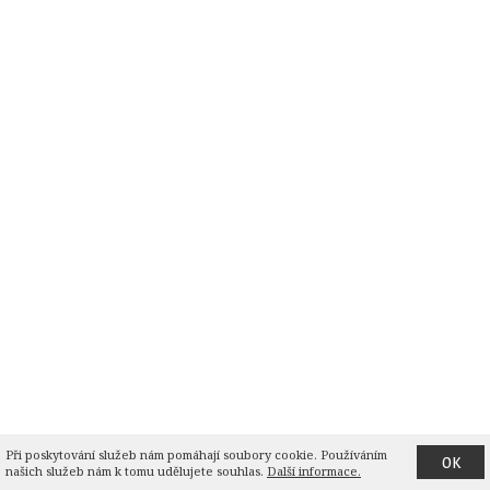
Při poskytování služeb nám pomáhají soubory cookie. Používáním 
OK
našich služeb nám k tomu udělujete souhlas.
Další informace.