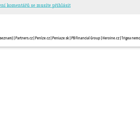
ení komentářů se musíte přihlásit
seznam
) |
Partners.cz
| 
Peníze.cz
| 
Peniaze.sk
| 
PB Financial Group
| 
Heroine.cz
| 
Trigea nemo