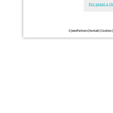
Pro psaní a čt
O JsmePartners
| 
Kontakt
| 
Cookies
(