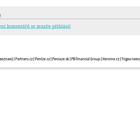
Ř
ení komentářů se musíte přihlásit
seznam
) |
Partners.cz
| 
Peníze.cz
| 
Peniaze.sk
| 
PB Financial Group
| 
Heroine.cz
| 
Trigea nemo