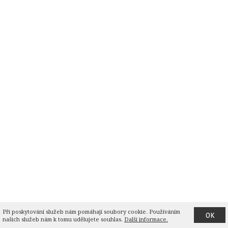
Při poskytování služeb nám pomáhají soubory cookie. Používáním 
OK
našich služeb nám k tomu udělujete souhlas.
Další informace.