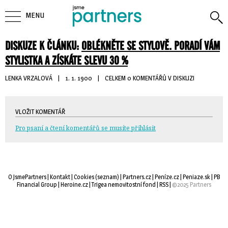
MENU
DISKUZE K ČLÁNKU:
OBLÉKNĚTE SE STYLOVĚ. PORADÍ VÁM
STYLISTKA A ZÍSKÁTE SLEVU 30 %
LENKA VRZALOVÁ
| 
1. 1. 1900
| 
CELKEM 0 KOMENTÁŘŮ V DISKUZI
VLOŽIT KOMENTÁŘ
Pro psaní a čtení komentářů se musíte přihlásit
O JsmePartners
| 
Kontakt
| 
Cookies
(
seznam
) |
Partners.cz
| 
Peníze.cz
| 
Peniaze.sk
| 
PB
Financial Group
| 
Heroine.cz
| 
Trigea nemovitostní fond
| 
RSS
| 
©2025 Partners