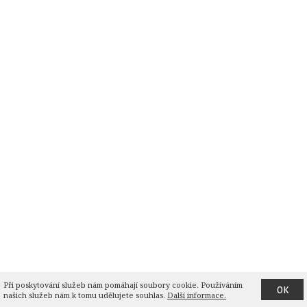
Při poskytování služeb nám pomáhají soubory cookie. Používáním 
OK
našich služeb nám k tomu udělujete souhlas.
Další informace.