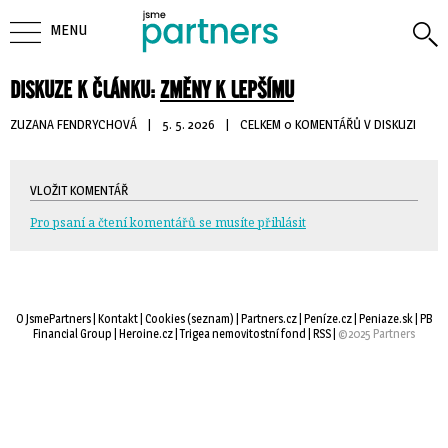
MENU
DISKUZE K ČLÁNKU:
ZMĚNY K LEPŠÍMU
ZUZANA FENDRYCHOVÁ
| 
5. 5. 2026
| 
CELKEM 0 KOMENTÁŘŮ V DISKUZI
VLOŽIT KOMENTÁŘ
Pro psaní a čtení komentářů se musíte přihlásit
O JsmePartners
| 
Kontakt
| 
Cookies
(
seznam
) |
Partners.cz
| 
Peníze.cz
| 
Peniaze.sk
| 
PB
Financial Group
| 
Heroine.cz
| 
Trigea nemovitostní fond
| 
RSS
| 
©2025 Partners