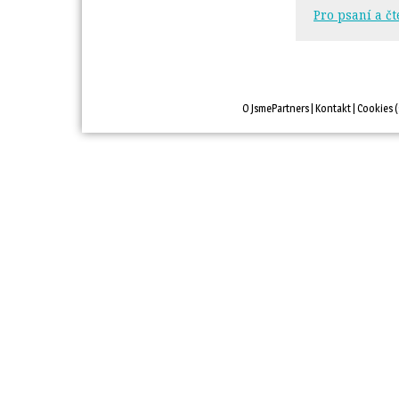
Pro psaní a čt
O JsmePartners
| 
Kontakt
| 
Cookies
(