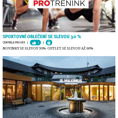
SPORTOVNÍ OBLEČENÍ SE SLEVOU 30 %
CENTRÁLA PRO VÁS
| 
1
| 
NOVINKY SE SLEVOU 30%, OUTLET SE SLEVOU AŽ 60%