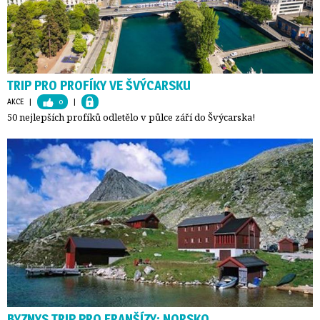
TRIP PRO PROFÍKY VE ŠVÝCARSKU
AKCE
| 
0
| 
50 nejlepších profíků odletělo v půlce září do Švýcarska!
BYZNYS TRIP PRO FRANŠÍZY: NORSKO