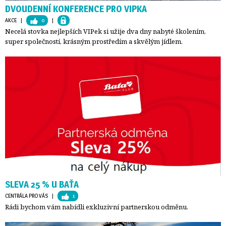
DVOUDENNÍ KONFERENCE PRO VIPKA
AKCE
| 
0
| 
Necelá stovka nejlepších VIPek si užije dva dny nabyté školením,
super společností, krásným prostředím a skvělým jídlem.
SLEVA 25 % U BAŤA
CENTRÁLA PRO VÁS
| 
1
Rádi bychom vám nabídli exkluzivní partnerskou odměnu.