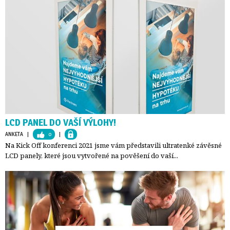
LCD PANEL DO VAŠÍ VÝLOHY!
ANKETA
| 
0
| 
Na Kick Off konferenci 2021 jsme vám představili ultratenké závěsné
LCD panely, které jsou vytvořené na pověšení do vaší...