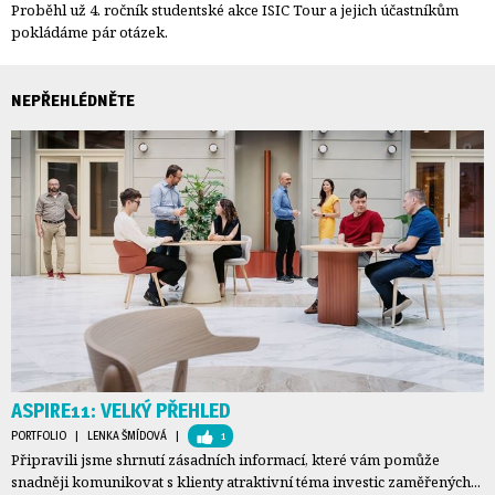
Proběhl už 4. ročník studentské akce ISIC Tour a jejich účastníkům
pokládáme pár otázek.
NEPŘEHLÉDNĚTE
ASPIRE11: VELKÝ PŘEHLED
PORTFOLIO
| 
LENKA ŠMÍDOVÁ
| 
1
Připravili jsme shrnutí zásadních informací, které vám pomůže
snadněji komunikovat s klienty atraktivní téma investic zaměřených...