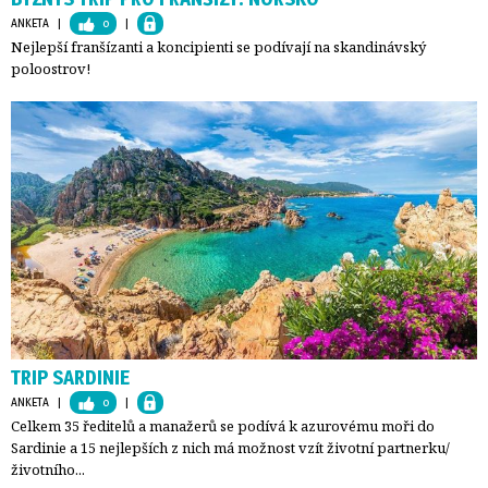
ANKETA
| 
0
| 
Nejlepší franšízanti a koncipienti se podívají na skandinávský
poloostrov!
TRIP SARDINIE
ANKETA
| 
0
| 
Celkem 35 ředitelů a manažerů se podívá k azurovému moři do
Sardinie a 15 nejlepších z nich má možnost vzít životní partnerku/
životního...