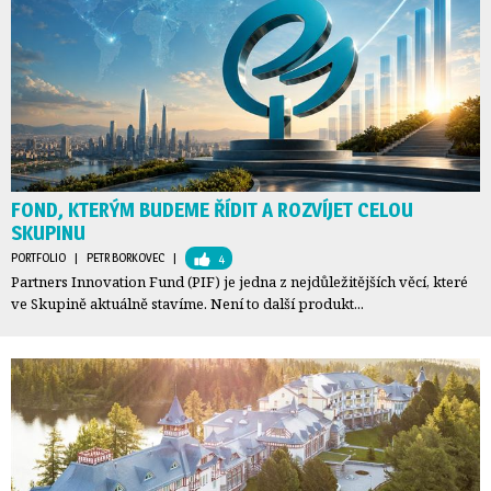
FOND, KTERÝM BUDEME ŘÍDIT A ROZVÍJET CELOU
SKUPINU
PORTFOLIO
| 
PETR BORKOVEC
| 
4
Partners Innovation Fund (PIF) je jedna z nejdůležitějších věcí, které
ve Skupině aktuálně stavíme. Není to další produkt...