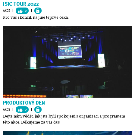
ISIC TOUR 2022
AKCE
| 
0
| 
Pro vás skončil, na jiné teprve čeká.
PRODUKTOVÝ DEN
AKCE
| 
0
| 
Dejte nám vědět, jak jste byli spokojeni s organizaci a programem
této akce. Děkujeme za vás čas!