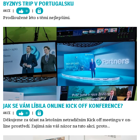
BYZNYS TRIP V PORTUGALSKU
AKCE
| 
0
| 
Prodloužené léto s těmi nejlepšími.
JAK SE VÁM LÍBILA ONLINE KICK OFF KONFERENCE?
AKCE
| 
0
| 
Děkujeme za účast na letošním netradičním Kick off meetingu v on-
line prostředí. Zajímá nás váš názor na tuto akci, proto...