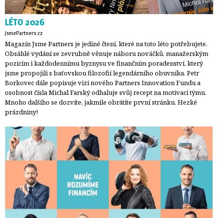
LÉTO 2026
JsmePartners.cz
Magazín Jsme Partners je jediné čtení, které na toto léto potřebujete.
Obsáhlé vydání se zevrubně věnuje náboru nováčků, manažerským
pozicím i každodennímu byznysu ve finančním poradenství, který
jsme propojili s baťovskou filozofií legendárního obuvníka. Petr
Borkovec dále popisuje vizi nového Partners Innovation Fundu a
osobnost čísla Michal Farský odhaluje svůj recept na motivaci týmu.
Mnoho dalšího se dozvíte, jakmile obrátíte první stránku. Hezké
prázdniny!