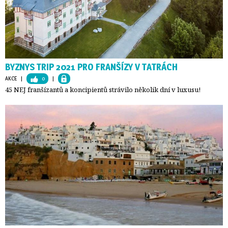
BYZNYS TRIP 2021 PRO FRANŠÍZY V TATRÁCH
AKCE
| 
0
| 
45 NEJ franšízantů a koncipientů strávilo několik dní v luxusu!