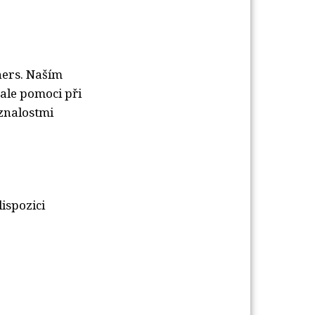
tners. Naším
ale pomoci při
 znalostmi
dispozici