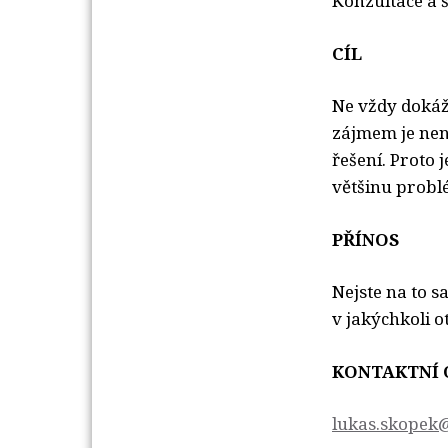
Konzultace a 
CÍL
Ne vždy dokáže
zájmem je nen
řešení. Proto 
většinu probl
PŘÍNOS
Nejste na to s
v jakýchkoli o
KONTAKTNÍ 
lukas.skopek