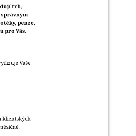
dují trh,
e správným
potéky, penze,
u pro Vás.
vyřizuje Vaše
a klientských
měsíčně.