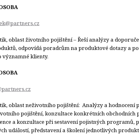
OSOBA
ek@partners.cz
tik, oblast životního pojištění – Řeší analýzy a doporuče
oduktů, odpovídá poradcům na produktové dotazy a pod
 významné klienty.
OSOBA
@partners.cz
tik, oblast neživotního pojištění: Analýzy a hodnocení 
votního pojištění, konzultace konkrétních obchodních 
stence a konzultace při sestavení pojistných programů, 
ých událostí, představení a školení jednotlivých produkt