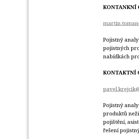
KONTANKNÍ 
martin.toman
Pojistný analy
pojistných pr
nabídkách pro
KONTAKTNÍ 
pavel.krejcik
Pojistný analy
produktů neži
pojištění, asi
řešení pojistn