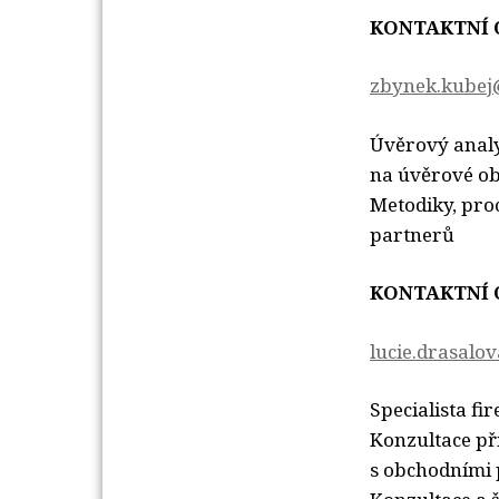
KONTAKTNÍ 
zbynek.kubej
Úvěrový analy
na úvěrové ob
Metodiky, pro
partnerů
KONTAKTNÍ 
lucie.drasalo
Specialista f
Konzultace př
s obchodními 