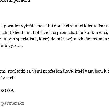
školení poradců
 poradce vyřešit speciální dotaz či situaci klienta Par
echat klienta na holičkách či přenechat ho konkurenci, 
je tu tým specialistů, který dokáže svými zkušenostmi a
émů vyřešit.
ami, stojí totiž za Vámi profesionálové, kteří vám jsou k 
tázkách.
OSOBA
@partners.cz