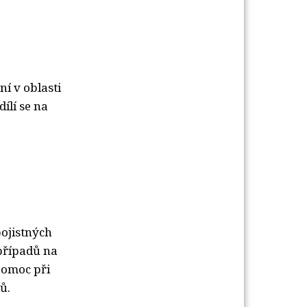
ní v oblasti
ílí se na
pojistných
případů na
pomoc při
ů.