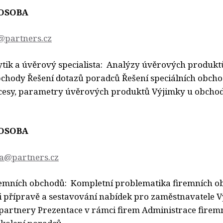
OSOBA
@partners.cz
tik a úvěrový specialista: Analýzy úvěrových produkt
chody Řešení dotazů poradců Řešení speciálních obch
cesy, parametry úvěrových produktů Výjimky u obcho
OSOBA
va@partners.cz
iremních obchodů: Kompletní problematika firemních 
i přípravě a sestavování nabídek pro zaměstnavatele 
partnery Prezentace v rámci firem Administrace fire