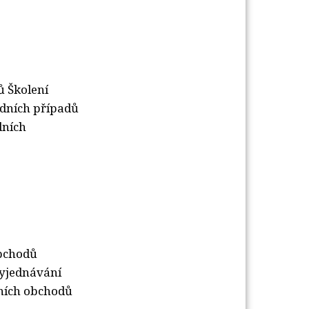
ů Školení
odních případů
dních
obchodů
Vyjednávání
mních obchodů