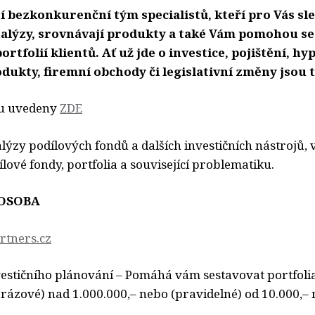
 bezkonkurenční tým specialistů, kteří pro Vás sle
nalýzy, srovnávají produkty a také Vám pomohou s
rtfolií klientů. Ať už jde o investice, pojištění, hy
ukty, firemní obchody či legislativní změny jsou t
ou uvedeny
ZDE
lýzy podílových fondů a dalších investičních nástrojů, 
lové fondy, portfolia a související problematiku.
OSOBA
rtners.cz
nvestičního plánování – Pomáhá vám sestavovat portfoli
orázové) nad 1.000.000,– nebo (pravidelné) od 10.000,– 