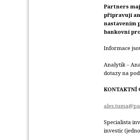
Partners mají
připravují a
nastavením po
bankovní prod
Informace js
Analytik – Ana
dotazy na podí
KONTAKTNÍ 
ales.tuma@pa
Specialista i
investic (jedn