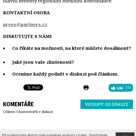
hlavní benefity regionální mediální komunikace.
KONTAKTNÍ OSOBA
press@partners.cz
DISKUTUJTE S NÁMI
Co říkáte na možnosti, na které můžete dosáhnout?
Jaké jsou vaše zkušenosti?
Oceníme každý podnět v diskuzi pod článkem.
110
KOMENTÁŘE
VSTOUPIT DO DISKUZE
Celkem 0 komentářů v diskuzi
O JsmePartners
| 
Kontakt
| 
Cookies
(
seznam
) |
Partners.cz
| 
Peníze.cz
| 
Peniaze.sk
| 
PB
Při poskytování služeb nám pomáhají soubory cookie. Používáním 