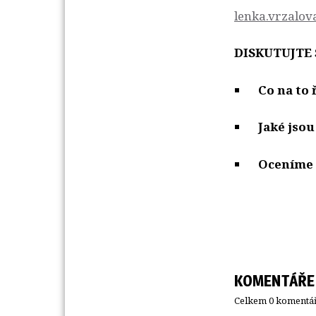
lenka.vrzalov
DISKUTUJTE 
Co na to 
Jaké jsou
Oceníme 
KOMENTÁŘE
Celkem 0 komentář