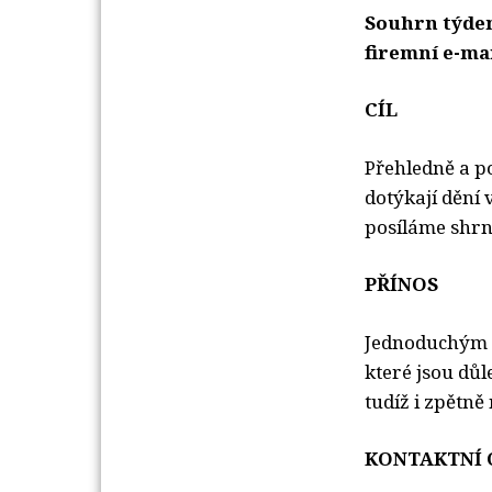
Souhrn týden
firemní e-mai
CÍL
Přehledně a p
dotýkají dění
posíláme shrn
PŘÍNOS
Jednoduchým z
které jsou dů
tudíž i zpětně
KONTAKTNÍ 