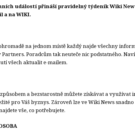
ních událostí přináší pravidelný týdeník Wiki New
l a na WIKI.
ohromadě na jednom místě každý najde všechny informa
 v Partners. Poradcům tak neuteče nic podstatného. Nav
utí všech aktualit e-mailem.
působem a bezstarostně můžete získávat a využívat i
ležité pro Váš byznys. Zároveň lze ve Wiki News snadno
 najdete vše, co potřebujete.
OSOBA