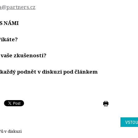
a@partners.cz
S NÁMI
říkáte?
 vaše zkušenosti?
každý podnět v diskuzi pod článkem
VSTOU
ů v diskuzi