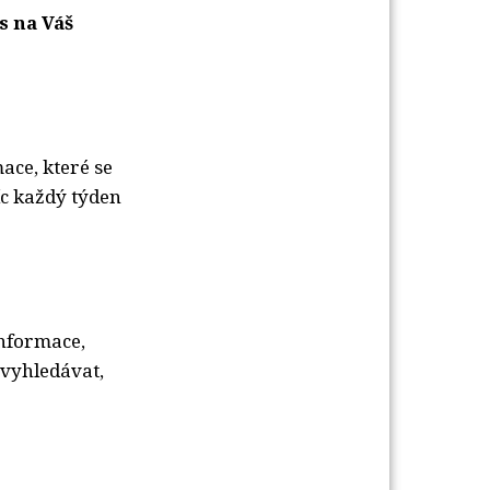
s na Váš
ce, které se
íc každý týden
nformace,
 vyhledávat,