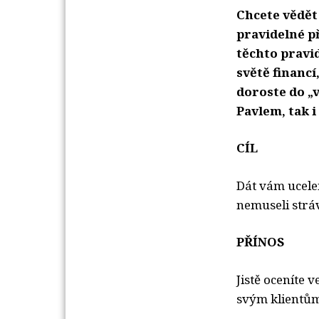
Chcete vědět 
pravidelné p
těchto pravi
světě financí
doroste do „
Pavlem, tak i
CÍL
Dát vám ucelen
nemuseli strá
PŘÍNOS
Jistě oceníte 
svým klientů