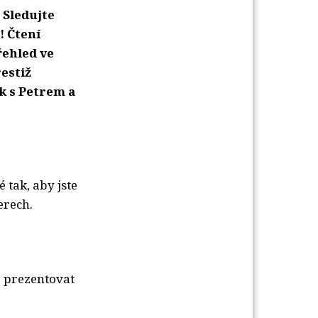
 Sledujte
! Čtení
řehled ve
estiž
k s Petrem a
 tak, aby jste
erech.
e prezentovat