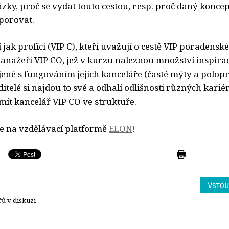
ázky, proč se vydat touto cestou, resp. proč daný koncep
porovat.
í jak profíci (VIP C), kteří uvažují o cestě VIP poradensk
manažeři VIP CO, jež v kurzu naleznou množství inspira
jené s fungováním jejich kanceláře (časté mýty a polop
itelé si najdou to své a odhalí odlišnosti různých kariér
mít kancelář VIP CO ve struktuře.
e na vzdělávací platformě
ELON
!
VSTOU
ů v diskuzi