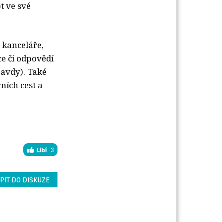
t ve své
é kanceláře,
ce či odpovědí
ravdy). Také
ních cest a
3
PIT DO DISKUZE