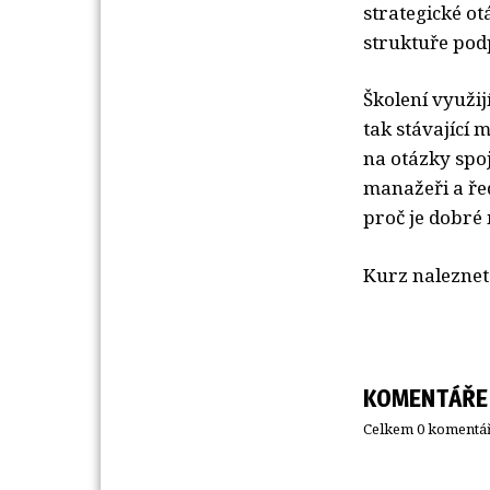
strategické ot
struktuře pod
Školení využij
tak stávající 
na otázky spo
manažeři a řed
proč je dobré 
Kurz naleznet
KOMENTÁŘE
Celkem 0 komentář