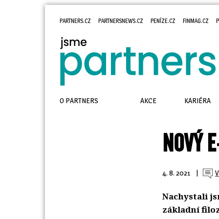
PARTNERS.CZ
PARTNERSNEWS.CZ
PENÍZE.CZ
FINMAG.CZ
P
O PARTNERS
AKCE
KARIÉRA
NOVÝ E
4. 8. 2021
| 
V
Nachystali j
základní fil