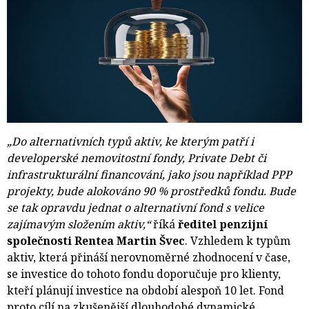
„Do alternativních typů aktiv, ke kterým patří i
developerské nemovitostní fondy, Private Debt či
infrastrukturální financování, jako jsou například PPP
projekty, bude alokováno 90 % prostředků fondu. Bude
se tak opravdu jednat o alternativní fond s velice
zajímavým složením aktiv,“
říká 
ředitel penzijní
společnosti Rentea Martin Švec
. Vzhledem k typům
aktiv, která přináší nerovnoměrné zhodnocení v čase,
se investice do tohoto fondu doporučuje pro klienty,
kteří plánují investice na období alespoň 10 let. Fond
proto cílí na zkušenější dlouhodobé dynamické