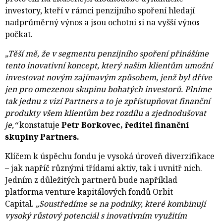
investory, kteří v rámci penzijního spoření hledají
nadprůměrný výnos a jsou ochotni si na vyšší výnos
počkat.
„Těší mě, že v segmentu penzijního spoření přinášíme
tento inovativní koncept, který našim klientům umožní
investovat novým zajímavým způsobem, jenž byl dříve
jen pro omezenou skupinu bohatých investorů. Plníme
tak jednu z vizí Partners a to je zpřístupňovat finanční
produkty všem klientům bez rozdílu a zjednodušovat
je,“
konstatuje 
Petr Borkovec, ředitel finanční
skupiny Partners.
Klíčem k úspěchu fondu je vysoká úroveň diverzifikace
– jak napříč různými třídami aktiv, tak i uvnitř nich.
Jedním z důležitých partnerů bude například
platforma venture kapitálových fondů Orbit
Capital.
„Soustředíme se na podniky, které kombinují
vysoký růstový potenciál s inovativním využitím