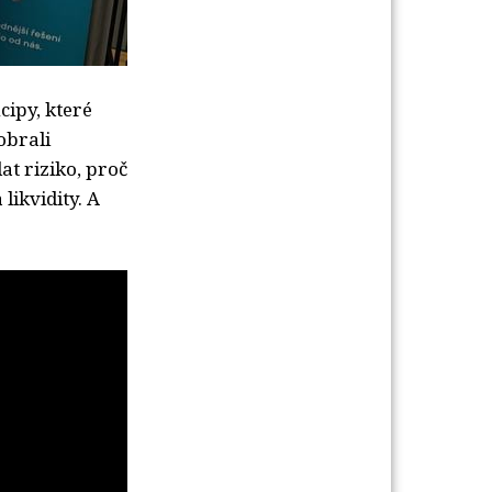
cipy, které
obrali
t riziko, proč
likvidity. A