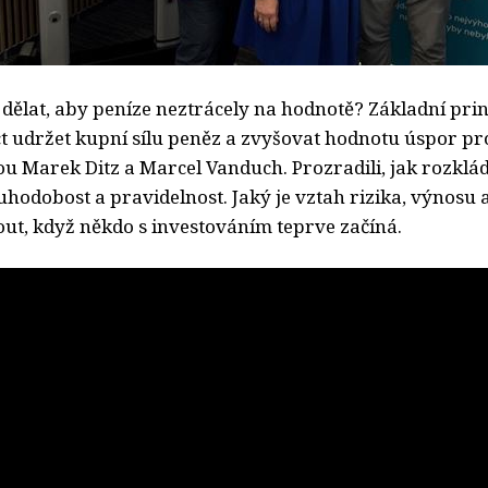
 dělat, aby peníze neztrácely na hodnotě? Základní prin
udržet kupní sílu peněz a zvyšovat hodnotu úspor pr
u Marek Ditz a Marcel Vanduch. Prozradili, jak rozkláda
ouhodobost a pravidelnost. Jaký je vztah rizika, výnosu a 
ut, když někdo s investováním teprve začíná.