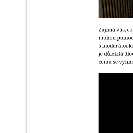
Zajímá vás, co
mohou pomoct 
s moderátorko
je důležitá dl
čemu se vyhno