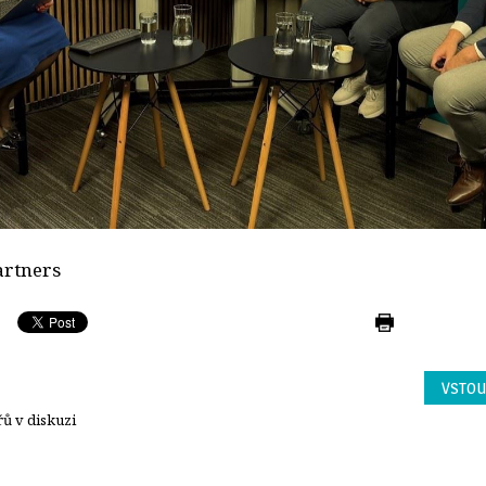
artners 
VSTOU
ů v diskuzi