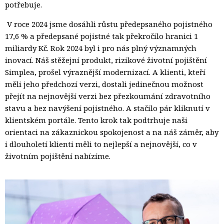
potřebuje.
V roce 2024 jsme dosáhli růstu předepsaného pojistného 
17,6 % a předepsané pojistné tak překročilo hranici 1
miliardy Kč. Rok 2024 byl i pro nás plný významných
inovací. Náš stěžejní produkt, rizikové životní pojištění
Simplea, prošel výraznější modernizací. A klienti, kteří
měli jeho předchozí verzi, dostali jedinečnou možnost
přejít na nejnovější verzi bez přezkoumání zdravotního
stavu a bez navýšení pojistného. A stačilo pár kliknutí v
klientském portále. Tento krok tak podtrhuje naši
orientaci na zákaznickou spokojenost a na náš záměr, aby
i dlouholetí klienti měli to nejlepší a nejnovější, co v
životním pojištění nabízíme.