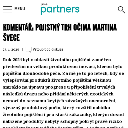
MENU
KOMENTÁŘ: POJISTNÝ TRH OČIMA MARTINA
ŠVECE
23. 1. 2025
| 
Vstoupit do diskuze
Rok 2024 byl v oblasti životního pojištění zaměřen
především na velkou produktovou inovaci, kterou bylo
pojištění dlouhodobé péče. Za mě je to po letech, kdy se
vylepšování produktů životního pojištění většinou
smrsklo na úpravu progrese u připojištění trvalých
následků úrazu nebo přidání některých exotických
nemocí do seznamu krytých závažných onemocnění,
výrazný produktový počin, který rozšířil nabídku
životního pojištění i pro starší zákazníky, kterým dosud
nabízené produkty nebyly schopny pokrýt právě riziko
nesoběstačnosti v důchodovém věku. A jednou z výhod