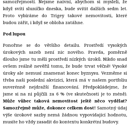
samozřejmostí. Nejsme naivní, abychom si mysleli, že
když svítí sluníčko dneska, bude svítit dalších sedm let.
Proto vybíráme do Trigey takové nemovitosti, které
budou zářit, i když se obloha zatáhne.
Pod lupou
Ponořme se do většího detailu. Prostředí vysokých
úrokových sazeb není nic nového. Pravda, poměrně
dlouho jsme tu měli prostředí nízkých úroků. Nikdo snad
ovšem reálně nevěřil tomu, že bude trvat věčně! Vysoké
úroky ale nemusí znamenat konec byznysu. Vezměme si
třeba naši poslední akvizici, která má v našem portfoliu
suverénně nejdražší financování. Předpokládejme, že
jsme si na ni půjčili za 6 % (ve skutečnosti je to méně).
Může vůbec taková nemovitost ještě něco vydělat?
Samozřejmě může, dokonce celkem dost!
Samotný údaj
výše úrokové sazby nemá žádnou vypovídající hodnotu,
musíte ho vždy zasadit do kontextu konkrétní budovy.