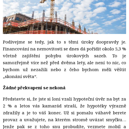
Podívejme se tedy, jak to s těmi úroky doopravdy je.
Financování na nemovitosti se dnes dá pořídit okolo 5,3 %
včetně zajištění pohybu úrokových sazeb. To je
samozřejmě více než před dvěma lety, ale není to nic, co
bychom už nezažili nebo z čeho bychom měli věštit
„skonání světa“.
Žádné překvapení se nekoná
Představte si, že jste si loni vzali hypoteční úvěr na byt za
2 % a letos vás kamarád straší, že hypotéky výrazně
zdražily a je to váš konec. Už si pomalu váhavě berete
provaz a uvažujete, na kterém stromě uvázat smyčku…
Jenže pak se z toho snu probudíte, vezmete mobil a