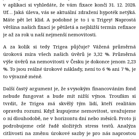
v aplikaci si vyhledáte, že vám fixace končí 31. 12. 2028.
Uf… Jaká úleva, vás se aktuální zdražení hypoték netýká.
Máte pět let klid. A podobné je to i u Trigey! Naprostá
většina našich fixací je pětiletá
a nejbližší termín refixace
je až za rok u naší nejmenší nemovitosti.
A za kolik si tedy Trigea půjčuje? Vážená průměrná
úroková míra všech našich úvěrů je 3,32 %. Průměrná
výše úvěrů na nemovitosti v Česku je dokonce jenom 2,23
%. To jsou reálné úrokové náklady, není to 6 % ani 7 %, je
to výrazně méně.
Další častý argument je, že s vysokým financováním fond
nebude fungovat a bude mít nižší výnos. Troufám si
tvrdit, že Trigea má skvělý tým lidí, kteří realitám
opravdu rozumí.
Když kupujeme nemovitost, uvažujeme
o ní dlouhodobě, ne v horizontu dní nebo měsíců.
Proto ji
podrobujeme celé řadě složitých stress testů. Analýza
citlivosti na změnu úrokové sazby je pro nás naprostou