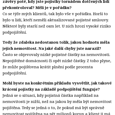
závěry poté, kdy jste pojistky tornádem dotčených lidí
překontroloval? Měli je v pořádku?
Co se týče mých klientů, tak bylo vše v pořádku. Horší to
bylo u lidí, kteří neměli aktualizované pojistné smlouvy.
Některé byly starší než osm let. U nich hrozí vysoké riziko
podpojištění.
Tedy že zdaleka nedostanou tolik, jakou hodnotu měla
jejich nemovitost. Na jaké další chyby jste narazil?
Často se objevovaly nízké pojistné částky na nemovitosti.
Nepojištěné domácnosti či opět nízké částky. Z toho plyne,
že může pojišťovna krátit plnění podle procenta
podpojištění.
Mohl byste na konkrétním příkladu vysvětlit, jak takové
krácení pojistky na základě podpojištění funguje?
Jedná se o situaci, kdy pojistná částka například na
nemovitosti je nižší, než na jakou by měla být nemovitost
pojištěna. Tedy se jedná o to, že pokud má být správně
nemovitost pojištěna na pět milionů korun a klient ji má