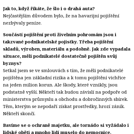
Jak to, když říkáte, že šlo i o drahá auta?
Nejčastějším důvodem bylo, že na havarijní pojištění
nezbývaly peníze.
Součástí pojištění proti živelním pohromám jsou i
takzvané podnikatelské pojistky. Třeba pojištění
skladů, výroben, materiálu a podobně. Jak zde vypadala
situace, měli podnikatelé dostatečně pojištěn svůj
byznys?
Setkal jsem se ve smlouvách s tím, že měli podnikatelé
pojištěna jen základní rizika a k tomu pojištění vichřice
na jeden milion korun. Ale škody, které vznikly, jsou
podstatně vyšší. Někteří tak budou závislí na podpoře od
ministerstva průmyslu a obchodu a dobročinných sbírek.
Těm, kterým se nepodaří získat prostředky, hrozí zánik.
Někteří skončí.
Bavíme se o ochraně majetku, ale tornádo si vyžádalo i
lidské oběti a mnoho lidí muselo do nemocnice.