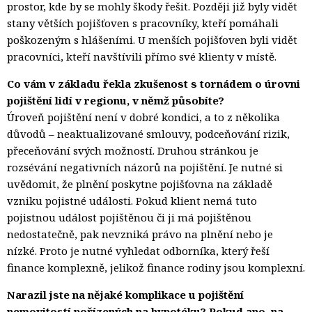
prostor, kde by se mohly škody řešit. Později již byly vidět
stany větších pojišťoven s pracovníky, kteří pomáhali
poškozeným s hlášeními. U menších pojišťoven byli vidět
pracovníci, kteří navštívili přímo své klienty v místě.
Co vám v základu řekla zkušenost s tornádem o úrovni
pojištění lidí v regionu, v němž působíte?
Úroveň pojištění není v dobré kondici, a to z několika
důvodů – neaktualizované smlouvy, podceňování rizik,
přeceňování svých možností. Druhou stránkou je
rozsévání negativních názorů na pojištění. Je nutné si
uvědomit, že plnění poskytne pojišťovna na základě
vzniku pojistné události. Pokud klient nemá tuto
pojistnou událost pojištěnou či ji má pojištěnou
nedostatečně, pak nevzniká právo na plnění nebo je
nízké. Proto je nutné vyhledat odborníka, který řeší
finance komplexně, jelikož finance rodiny jsou komplexní.
Narazil jste na nějaké komplikace u pojištění
nemovitostí pořízených na hypotéku? Pokud ano, na