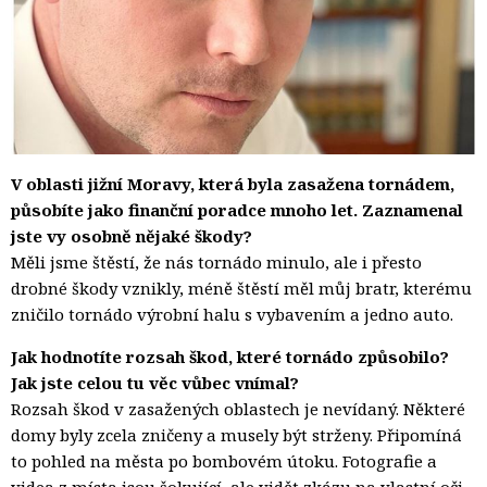
V oblasti jižní Moravy, která byla zasažena tornádem,
působíte jako finanční poradce mnoho let. Zaznamenal
jste vy osobně nějaké škody?
Měli jsme štěstí, že nás tornádo minulo, ale i přesto
drobné škody vznikly, méně štěstí měl můj bratr, kterému
zničilo tornádo výrobní halu s vybavením a jedno auto.
Jak hodnotíte rozsah škod, které tornádo způsobilo?
Jak jste celou tu věc vůbec vnímal?
Rozsah škod v zasažených oblastech je nevídaný. Některé
domy byly zcela zničeny a musely být strženy. Připomíná
to pohled na města po bombovém útoku. Fotografie a
videa z místa jsou šokující, ale vidět zkázu na vlastní oči