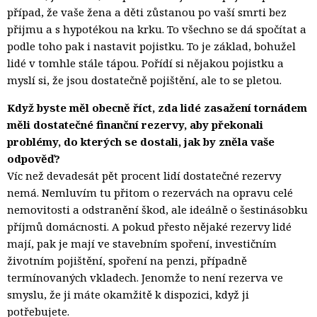
případ, že vaše žena a děti zůstanou po vaší smrti bez
přijmu a s hypotékou na krku. To všechno se dá spočítat a
podle toho pak i nastavit pojistku. To je základ, bohužel
lidé v tomhle stále tápou. Pořídí si nějakou pojistku a
myslí si, že jsou dostatečně pojištění, ale to se pletou.
Když byste měl obecně říct, zda lidé zasažení tornádem
měli dostatečné finanční rezervy, aby překonali
problémy, do kterých se dostali, jak by zněla vaše
odpověď?
Víc než devadesát pět procent lidí dostatečné rezervy
nemá. Nemluvím tu přitom o rezervách na opravu celé
nemovitosti a odstranění škod, ale ideálně o šestinásobku
příjmů domácnosti. A pokud přesto nějaké rezervy lidé
mají, pak je mají ve stavebním spoření, investičním
životním pojištění, spoření na penzi, případně
termínovaných vkladech. Jenomže to není rezerva ve
smyslu, že ji máte okamžitě k dispozici, když ji
potřebujete.