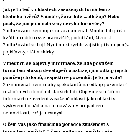
Jak je to teď v oblastech zasažených tornádem z
hlediska úvěrů? Vnímáte, že se lidé zadlužují? Nebo
jinak, že jim jsou nabízeny nevýhodné úvěry?
Zadlužování jsem nijak nezaznamenal. Mnoho lidí přišlo
kvůli tornádu o své pracoviště, podnikání, živnost.
Zadlužování se bojí. Nyní musí rychle zajistit přísun peněz
pojišťovny, stát a sbírky.
V médiích se objevily informace, že lidé postižení
tornádem atakují developeři a nabízejí jim odkup jejich
poničených domů, respektive pozemků. Je to pravda?
Zaznamenal jsem snahy spekulantů na odkup pozemku či
rozbořených domů od starších lidí. Objevuje se i šíření
informací o zavedení zasažené oblasti jako oblasti s
výskytem tornád a na to navázaný propad cen
nemovitostí, což je nesmysl.
O čem vás jako finančního poradce zkušenost s
tornádem poučila? O čem podle vás poučila vaše