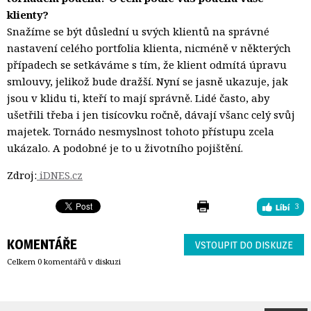
klienty?
Snažíme se být důslední u svých klientů na správné
nastavení celého portfolia klienta, nicméně v některých
případech se setkáváme s tím, že klient odmítá úpravu
smlouvy, jelikož bude dražší. Nyní se jasně ukazuje, jak
jsou v klidu ti, kteří to mají správně. Lidé často, aby
ušetřili třeba i jen tisícovku ročně, dávají všanc celý svůj
majetek. Tornádo nesmyslnost tohoto přístupu zcela
ukázalo. A podobné je to u životního pojištění.
Zdroj:
iDNES.cz
3
KOMENTÁŘE
VSTOUPIT DO DISKUZE
Celkem 0 komentářů v diskuzi
O JsmePartners
| 
Kontakt
| 
Cookies
(
seznam
) |
Partners.cz
| 
Peníze.cz
| 
Peniaze.sk
| 
PB