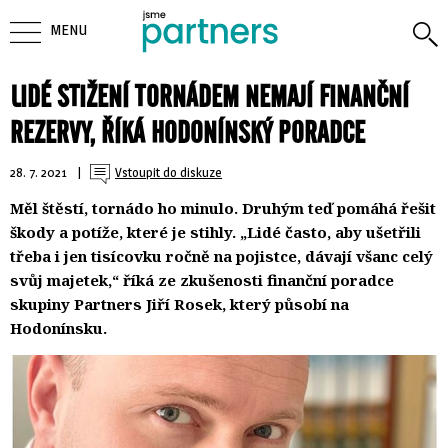
MENU
LIDÉ STIŽENÍ TORNÁDEM NEMAJÍ FINANČNÍ
REZERVY, ŘÍKÁ HODONÍNSKÝ PORADCE
28. 7. 2021
| 
Vstoupit do diskuze
Měl štěstí, tornádo ho minulo. Druhým teď pomáhá řešit
škody a potíže, které je stihly. „Lidé často, aby ušetřili
třeba i jen tisícovku ročně na pojistce, dávají všanc celý
svůj majetek,“ říká ze zkušenosti finanční poradce
skupiny Partners Jiří Rosek, který působí na
Hodonínsku.