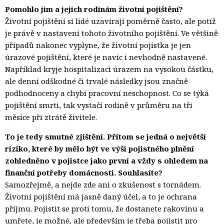
Pomohlo jim a jejich rodinám životní pojištění?
Životní pojištění si lidé uzavírají poměrně často, ale potíž
je právě v nastavení tohoto životního pojištění. Ve většině
případů nakonec vyplyne, že životní pojistka je jen
úrazové pojištění, které je navíc i nevhodně nastavené.
Například kryje hospitalizaci úrazem na vysokou částku,
ale denní odškodné či trvalé následky jsou značně
podhodnoceny a chybí pracovní neschopnost. Co se týká
pojištění smrti, tak vystačí rodině v průměru na tři
měsíce při ztrátě živitele.
To je tedy smutné zjištění. Přitom se jedná o největší
riziko, které by mělo být ve výši pojistného plnění
zohledněno v pojistce jako první a vždy s ohledem na
finanční potřeby domácnosti. Souhlasíte?
Samozřejmě, a nejde zde ani o zkušenost s tornádem.
Životní pojištění má jasně daný účel, a to je ochrana
příjmu. Pojistit se proti tomu, že dostanete rakovinu a
umřete, je možné, ale především je třeba pojistit pro