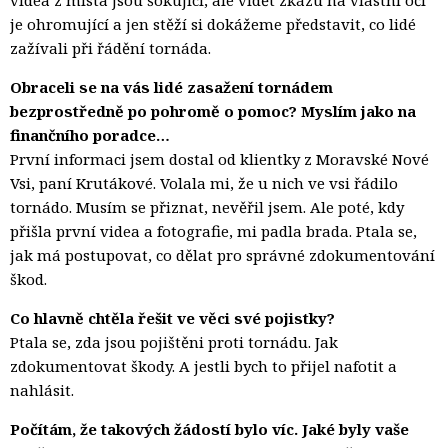
je ohromující a jen stěží si dokážeme představit, co lidé
zažívali při řádění tornáda.
Obraceli se na vás lidé zasažení tornádem
bezprostředně po pohromě o pomoc? Myslím jako na
finančního poradce…
První informaci jsem dostal od klientky z Moravské Nové
Vsi, paní Krutákové. Volala mi, že u nich ve vsi řádilo
tornádo. Musím se přiznat, nevěřil jsem. Ale poté, kdy
přišla první videa a fotografie, mi padla brada. Ptala se,
jak má postupovat, co dělat pro správné zdokumentování
škod.
Co hlavně chtěla řešit ve věci své pojistky?
Ptala se, zda jsou pojištěni proti tornádu. Jak
zdokumentovat škody. A jestli bych to přijel nafotit a
nahlásit.
Počítám, že takových žádostí bylo víc. Jaké byly vaše