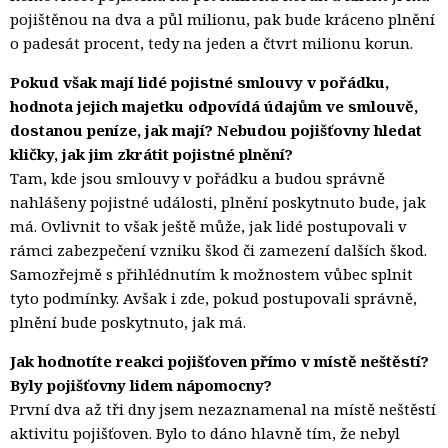
pojištěnou na dva a půl milionu, pak bude kráceno plnění
o padesát procent, tedy na jeden a čtvrt milionu korun.
Pokud však mají lidé pojistné smlouvy v pořádku,
hodnota jejich majetku odpovídá údajům ve smlouvě,
dostanou peníze, jak mají? Nebudou pojišťovny hledat
kličky, jak jim zkrátit pojistné plnění?
Tam, kde jsou smlouvy v pořádku a budou správně
nahlášeny pojistné události, plnění poskytnuto bude, jak
má. Ovlivnit to však ještě může, jak lidé postupovali v
rámci zabezpečení vzniku škod či zamezení dalších škod.
Samozřejmě s přihlédnutím k možnostem vůbec splnit
tyto podmínky. Avšak i zde, pokud postupovali správně,
plnění bude poskytnuto, jak má.
Jak hodnotíte reakci pojišťoven přímo v místě neštěstí?
Byly pojišťovny lidem nápomocny?
První dva až tři dny jsem nezaznamenal na místě neštěstí
aktivitu pojišťoven. Bylo to dáno hlavně tím, že nebyl