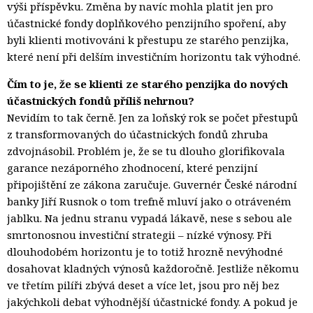
výši příspěvku. Změna by navíc mohla platit jen pro
účastnické fondy doplňkového penzijního spoření, aby
byli klienti motivováni k přestupu ze starého penzijka,
které není při delším investičním horizontu tak výhodné.
Čím to je, že se klienti ze starého penzijka do nových
účastnických fondů příliš nehrnou?
Nevidím to tak černě. Jen za loňský rok se počet přestupů
z transformovaných do účastnických fondů zhruba
zdvojnásobil. Problém je, že se tu dlouho glorifikovala
garance nezáporného zhodnocení, které penzijní
připojištění ze zákona zaručuje. Guvernér České národní
banky Jiří Rusnok o tom trefně mluví jako o otráveném
jablku. Na jednu stranu vypadá lákavě, nese s sebou ale
smrtonosnou investiční strategii – nízké výnosy. Při
dlouhodobém horizontu je to totiž hrozně nevýhodné
dosahovat kladných výnosů každoročně. Jestliže někomu
ve třetím pilíři zbývá deset a více let, jsou pro něj bez
jakýchkoli debat výhodnější účastnické fondy. A pokud je