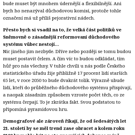
bude muset být mnohem údernější a flexibilnější. Ani
bych ho nenazýval důchodovou komisí, protože tohle
označení má už příliš pejorativní nádech.
Přesto bych si vsadil na to, že velká část politiků ve
Sněmovně o zásadnější reformovaní důchodového
systému vůbec nestojí…
Nic jiného jim nezbyde. Dříve nebo později se tomu budou
muset postavit čelem. A čím víc to budou odkládat, tím
hůř pro nás všechny. V tuhle chvíli u nás podle Českého
statistického úřadu žije přibližně 17 procent lidí starších
65 let, v roce 2050 to bude dvakrát tolik. Výrazně ubude
lidí, kteří do průběžného důchodového systému přispívají,
a naopak zásadním způsobem vzroste počet těch, co ze
systému čerpají. To je zkrátka fakt. Svou podstatou to
připomíná pyramidovou hru.
Demografové ale zároveň říkají, že od šedesátých let
21. století by se měl trend zase obracet a kolem roku