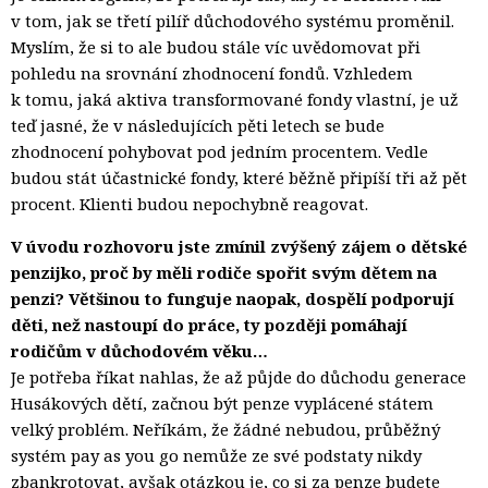
v tom, jak se třetí pilíř důchodového systému proměnil.
Myslím, že si to ale budou stále víc uvědomovat při
pohledu na srovnání zhodnocení fondů. Vzhledem
k tomu, jaká aktiva transformované fondy vlastní, je už
teď jasné, že v následujících pěti letech se bude
zhodnocení pohybovat pod jedním procentem. Vedle
budou stát účastnické fondy, které běžně připíší tři až pět
procent. Klienti budou nepochybně reagovat.
V úvodu rozhovoru jste zmínil zvýšený zájem o dětské
penzijko, proč by měli rodiče spořit svým dětem na
penzi? Většinou to funguje naopak, dospělí podporují
děti, než nastoupí do práce, ty později pomáhají
rodičům v důchodovém věku…
Je potřeba říkat nahlas, že až půjde do důchodu generace
Husákových dětí, začnou být penze vyplácené státem
velký problém. Neříkám, že žádné nebudou, průběžný
systém pay as you go nemůže ze své podstaty nikdy
zbankrotovat, avšak otázkou je, co si za penze budete