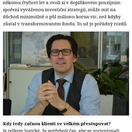
někomu čtyřicet let a zvolí si v doplňkovém penzijním
spoření vyváženou investiční strategii, může mít na
důchod minimálně o půl milionu korun víc, než kdyby
zůstal v transformovaném fondu. To už je pořádný rozdíl.
Kdy tedy začnou klienti ve velkém přestupovat?
Je celkem logické, že potřebují čas, aby se zorientovali