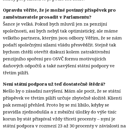
Opravdu věříte, že je možné povinný příspěvek pro
zaměstnavatele prosadit v Parlamentu?
Šance je velká. Pokud bych mluvil jen za penzijní
společnosti, asi bych nebyl tak optimistický, ale máme
velkého partnera, kterým jsou odbory. Věřím, že se nám
podaří společnými silami vládu přesvědčit. Stejně tak
bychom chtěli otevřít diskuzi kolem zatraktivnění
penzijního spoření pro OSVČ formu motivujících
daňových odpočtů a také navýšení státní podpory ve
třetím pilíři.
Není státní podpora už teď dostatečně štědrá?
Nešlo by o zásadní navýšení. Mám ale pocit, že se státní
příspěvek ve třetím pilíři určuje zbytečně složitě. Klienti
pak nemají přehled. Proto by se mi líbilo, kdyby se
pravidla zjednodušila a z měsíční úložky do výše tisíc
korun by stát přispíval vždy třiceti procenty – nyní je
státní podpora v rozmezí 23 až 30 procenty v závislosti na