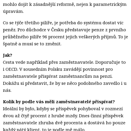
mohlo dojít k zásadnější reformě, nejen k parametrickým
úpravám.
Co se týče třetího pilíře, je potřeba do systému dostat víc
peněz. Pro důchodce v Česku představuje penze z prvního
průběžného pilíře 96 procent jejich veškerých příjmů. To je
špatně a musí se to změnit.
Jak?
Cesta vede například přes zaměstnavatele. Doporučuje to
i OECD. V sousedním Polsku zavádějí povinnost pro
zaměstnavatele přispívat zaměstnancům na penzi.
Dokážu si představit, že by se něco podobného zavedlo i u
nás.
Kolik by podle vás měli zaměstnavatelé přispívat?
Ideální by bylo, kdyby se příspěvek pohyboval v rozmezí
dvou až čtyř procent z hrubé mzdy. Dnes činní příspěvek
zaměstnavatele zhruba dvě procenta a dostává ho pouze
každý pátý klient, to je podle mě málo.