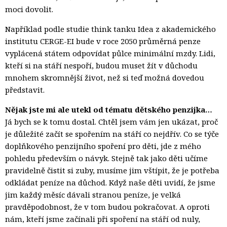
moci dovolit.
Například podle studie think tanku Idea z akademického
institutu CERGE-EI bude v roce 2050 průměrná penze
vyplácená státem odpovídat půlce minimální mzdy. Lidi,
kteří si na stáří nespoří, budou muset žít v důchodu
mnohem skromnější život, než si teď možná dovedou
představit.
Nějak jste mi ale utekl od tématu dětského penzijka…
Já bych se k tomu dostal. Chtěl jsem vám jen ukázat, proč
je důležité začít se spořením na stáří co nejdřív. Co se týče
doplňkového penzijního spoření pro děti, jde z mého
pohledu především o návyk. Stejně tak jako děti učíme
pravidelně čistit si zuby, musíme jim vštípit, že je potřeba
odkládat peníze na důchod. Když naše děti uvidí, že jsme
jim každý měsíc dávali stranou peníze, je velká
pravděpodobnost, že v tom budou pokračovat. A oproti
nám, kteří jsme začínali při spoření na stáří od nuly,