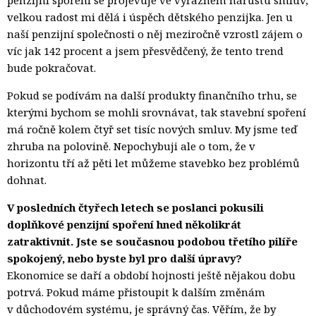
velkou radost mi dělá i úspěch dětského penzijka. Jen u
naší penzijní společnosti o něj meziročně vzrostl zájem o
víc jak 142 procent a jsem přesvědčený, že tento trend
bude pokračovat.
Pokud se podívám na další produkty finančního trhu, se
kterými bychom se mohli srovnávat, tak stavební spoření
má ročně kolem čtyř set tisíc nových smluv. My jsme teď
zhruba na polovině. Nepochybuji ale o tom, že v
horizontu tří až pěti let můžeme stavebko bez problémů
dohnat.
V posledních čtyřech letech se poslanci pokusili
doplňkové penzijní spoření hned několikrát
zatraktivnit. Jste se současnou podobou třetího pilíře
spokojený, nebo byste byl pro další úpravy?
Ekonomice se daří a období hojnosti ještě nějakou dobu
potrvá. Pokud máme přistoupit k dalším změnám
v důchodovém systému, je správný čas. Věřím, že by