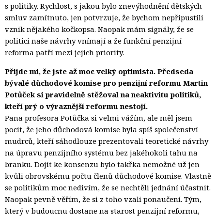
s politiky. Rychlost, s jakou bylo znevýhodnění dětských
smluv zamítnuto, jen potvrzuje, že bychom nepřipustili
vznik nějakého kočkopsa. Naopak mám signály, že se
politici naše návrhy vnímají a že funkční penzijní
reforma patří mezi jejich priority.
Přijde mi, že jste až moc velký optimista. Předseda
bývalé důchodové komise pro penzijní reformu Martin
Potůček si pravidelně stěžoval na neaktivitu politiků,
kteří prý o výraznější reformu nestojí.
Pana profesora Potůčka si velmi vážím, ale měl jsem
pocit, že jeho důchodová komise byla spíš společenství
mudrců, kteří sáhodlouze prezentovali teoretické návrhy
na úpravu penzijního systému bez jakéhokoli tahu na
branku. Dojít ke konsenzu bylo takřka nemožné už jen
kvůli obrovskému počtu členů důchodové komise. Vlastně
se politikům moc nedivím, že se nechtěli jednání účastnit.
Naopak pevně věřím, že si z toho vzali ponaučení. Tým,
který v budoucnu dostane na starost penzijní reformu,