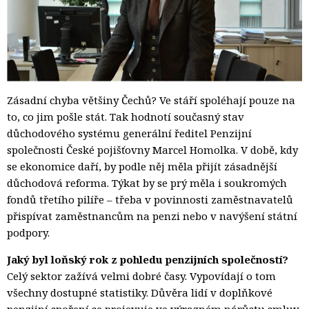
Zásadní chyba většiny Čechů? Ve stáří spoléhají pouze na
to, co jim pošle stát. Tak hodnotí současný stav
důchodového systému generální ředitel Penzijní
společnosti České pojišťovny Marcel Homolka. V době, kdy
se ekonomice daří, by podle něj měla přijít zásadnější
důchodová reforma. Týkat by se prý měla i soukromých
fondů třetího pilíře – třeba v povinnosti zaměstnavatelů
přispívat zaměstnancům na penzi nebo v navýšení státní
podpory.
Jaký byl loňský rok z pohledu penzijních společností?
Celý sektor zažívá velmi dobré časy. Vypovídají o tom
všechny dostupné statistiky. Důvěra lidí v doplňkové
penzijní spoření se projevuje ve výrazném nárůstu smluv,