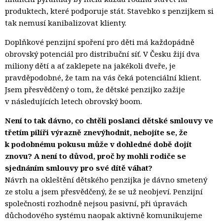
produktech, které podporuje stát. Stavebko s penzijkem si
tak nemusí kanibalizovat klienty.
Doplňkové penzijní spoření pro děti má každopádně
obrovský potenciál pro distribuční síť. V Česku žijí dva
miliony dětí a ať zaklepete na jakékoli dveře, je
pravděpodobné, že tam na vás čeká potenciální klient.
Jsem přesvědčený o tom, že dětské penzijko zažije
v následujících letech obrovský boom.
Není to tak dávno, co chtěli poslanci dětské smlouvy ve
třetím pilíři výrazně znevýhodnit, nebojíte se, že
k podobnému pokusu může v dohledné době dojít
znovu? A není to důvod, proč by mohli rodiče se
sjednáním smlouvy pro své dítě váhat?
Návrh na okleštění dětského penzijka je dávno smetený
ze stolu a jsem přesvědčený, že se už neobjeví. Penzijní
společnosti rozhodně nejsou pasivní, při úpravách
důchodového systému naopak aktivně komunikujeme