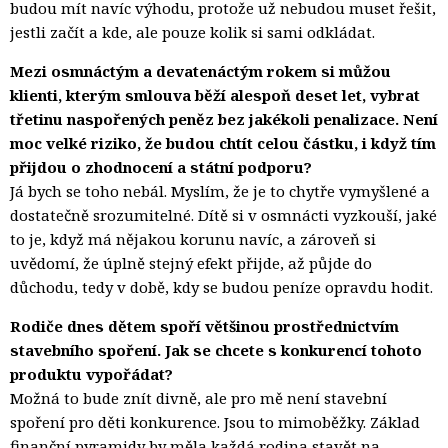
budou mít navíc výhodu, protože už nebudou muset řešit,
jestli začít a kde, ale pouze kolik si sami odkládat.
Mezi osmnáctým a devatenáctým rokem si můžou
klienti, kterým smlouva běží alespoň deset let, vybrat
třetinu naspořených peněz bez jakékoli penalizace. Není
moc velké riziko, že budou chtít celou částku, i když tím
přijdou o zhodnocení a státní podporu?
Já bych se toho nebál. Myslím, že je to chytře vymyšlené a
dostatečně srozumitelné. Dítě si v osmnácti vyzkouší, jaké
to je, když má nějakou korunu navíc, a zároveň si
uvědomí, že úplně stejný efekt přijde, až půjde do
důchodu, tedy v době, kdy se budou peníze opravdu hodit.
Rodiče dnes dětem spoří většinou prostřednictvím
stavebního spoření. Jak se chcete s konkurencí tohoto
produktu vypořádat?
Možná to bude znít divně, ale pro mě není stavební
spoření pro děti konkurence. Jsou to mimoběžky. Základ
finanční pyramidy by měla každá rodina stavět na