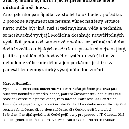
2100 by mohlo být na sto pracujících dokonce méně
důchodců než dnes…
Ano, jak říká pan Špidla, za sto let to už bude v pořádku.
Z podobné argumentace nejsem vůbec nadšený. Situace
navíc může být jiná, než si teď myslíme. Věda a technika
se neskutečně vyvíjejí. Medicína dosahuje neuvěřitelných
výsledků. Jenom od Sametové revoluce se průměrná doba
dožití zvedla o nějakých 8 až 9 let. Opravdu si nejsem jistý,
jestli se problém důchodového systému vyřeší tím, že
nebudeme vůbec nic dělat a jen počkáme, jestli se za
padesát let demografický vývoj náhodou změní.
Marcel Homolka
Vystudoval Technickou univerzitu v Liberci, začal při škole pracovat jako
telefonní bankéř v Komerční bance, pak pro Živnostenskou banku budoval
nové call centrum a přímé kanály komunikace. Pak přešel do Penzijního
fondu České pojišťovny, kde začínal jako ředitel klientského úseku. Později řídil
penzijní fond Generali, po sloučení Generali s Českou pojišťovnou byl
ředitelem Penzijní společnosti České pojišťovny pro provoz a IT. Od roku 2015
je jejím generálním ředitelem. Má syna, rád plave a jezdí na snowboardu.