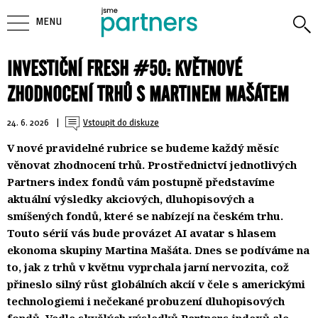
MENU
INVESTIČNÍ FRESH #50: KVĚTNOVÉ
ZHODNOCENÍ TRHŮ S MARTINEM MAŠÁTEM
24. 6. 2026
| 
Vstoupit do diskuze
V nové pravidelné rubrice se budeme každý měsíc
věnovat zhodnocení trhů. Prostřednictví jednotlivých
Partners index fondů vám postupně představíme
aktuální výsledky akciových, dluhopisových a
smíšených fondů, které se nabízejí na českém trhu.
Touto sérií vás bude provázet AI avatar s hlasem
ekonoma skupiny Martina Mašáta. Dnes se podíváme na
to, jak z trhů v květnu vyprchala jarní nervozita, což
přineslo silný růst globálních akcií v čele s americkými
technologiemi i nečekané probuzení dluhopisových
fondů. Vedle skvělých výsledků Partners indexů ale