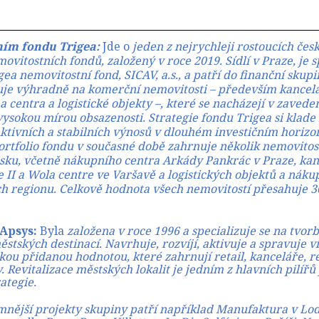
ním fondu Trigea:
Jde o
jeden z nejrychleji rostoucích česk
vitostních fondů, založený v roce 2019. Sídlí v Praze, je 
gea nemovitostní fond, SICAV, a.s., a patří do finanční skup
je výhradně na komerční nemovitosti – především kancel
 centra a logistické objekty –, které se nacházejí v zavede
vysokou mírou obsazenosti. Strategie fondu Trigea si klade 
ktivních a stabilních výnosů v dlouhém investičním horizo
Portfolio fondu v současné době zahrnuje několik nemovitos
lsku, včetně nákupního centra Arkády Pankrác v Praze, ka
 II a Wola centre ve Varšavě a logistických objektů a náku
h regionu. Celkově hodnota všech nemovitostí přesahuje 3
 Apsys:
Byla
založena v roce 1996 a specializuje se na tvorb
stských destinací. Navrhuje, rozvíjí, aktivuje a spravuje v
kou přidanou hodnotou, které zahrnují retail, kanceláře, r
. Revitalizace městských lokalit je jedním z hlavních pilířů 
ategie.
nější projekty skupiny patří například Manufaktura v Lod