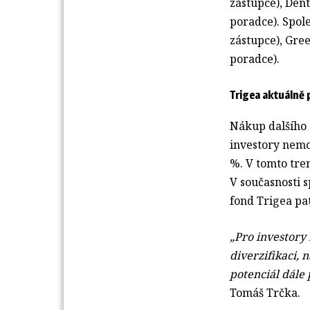
zástupce), Den
poradce). Spol
zástupce), Gre
poradce).
Trigea aktuálně 
Nákup dalšího 
investory nemo
%. V tomto tre
V současnosti 
fond Trigea pat
„Pro investory 
diverzifikaci, 
potenciál dále
Tomáš Trčka.