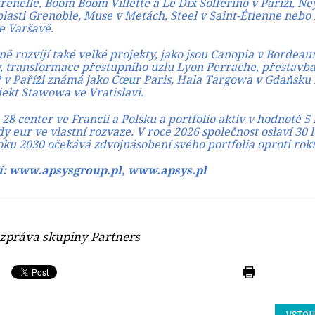
enelle, Boom Boom Villette a Le Dix Solférino v Paříži, Ne
blasti Grenoble, Muse v Metách, Steel v Saint-Étienne nebo
e Varšavě.
ě rozvíjí také velké projekty, jako jsou Canopia v Bordeau
y, transformace přestupního uzlu Lyon Perrache, přestavb
 v Paříži známá jako Cœur Paris, Hala Targowa v Gdaňsku
jekt Stawowa ve Vratislavi.
28 center ve Francii a Polsku a portfolio aktiv v hodnotě 5 
dy eur ve vlastní rozvaze. V roce 2026 společnost oslaví 30 
roku 2030 očekává zdvojnásobení svého portfolia oproti rok
í: www.apsysgroup.pl, www.apsys.pl
á zpráva skupiny Partners
VSTOU