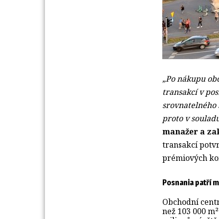
„Po nákupu obc
transakcí v pos
srovnatelného 
proto v souladu
manažer a za
transakcí
potvr
prémiových kom
Posnania patří m
Obchodní centr
než 103 000 m²