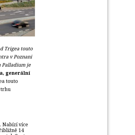
d Trigea touto
entra v Poznani
 Palladium je
a,
generální
ea touto
trhu 
 Nabízí více
ibližně 14