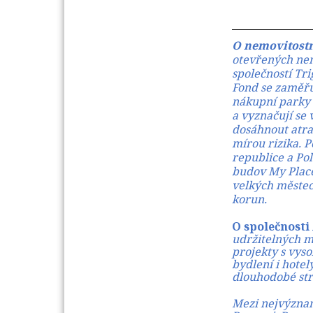
O nemovitost
otevřených nemo
společností Tri
Fond se zaměřu
nákupní parky a
a vyznačují se 
dosáhnout atra
mírou rizika. 
republice a Po
budov My Place
velkých městec
korun.
O společnosti
udržitelných mě
projekty s vyso
bydlení i hotely
dlouhodobé str
Mezi nejvýznam