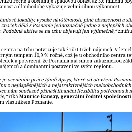
vníků ročně a obsluhuje spádovou oblast až 3,6 milionu ob
enost a dlouhodobě vykazuje velmi silnou výkonnost.
miové lokality, vysoké návštěvnosti, plné obsazenosti a si
značek dělá z Posnanie jednoznačně jedno z nejlepších o
. Podobná aktiva se na trhu objevují jen výjimečně,“
zmiňu
í centra na trhu potvrzuje také růst tržeb nájemců. V lete
rným tempem 10,9 % ročně, což je u obchodního centra tét
edek a potvrzení, že Posnania má silnou zákaznickou zák
 nájemců a dominantní postavení ve svém regionu.
e je oceněním práce týmů Apsys, které od otevření Posnani
nu z nejúspěšnějších a nejatraktivnějších maloobchodních 
kce nám současně přináší finanční flexibilitu potřebnou k 
ie,“
říká
Maurice Bansay, generální ředitel společnosti
m vlastníkem Posnanie.