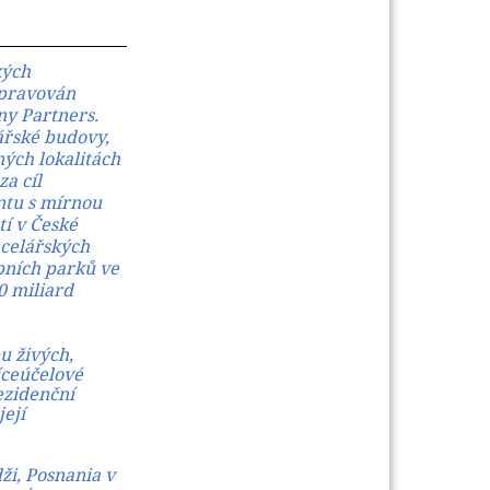
ých 
spravován
iny Partners.
ářské budovy,
ných lokalitách
za cíl
ntu s mírnou
tí v České
ncelářských
pních parků ve
0 miliard
u živých,
íceúčelové
ezidenční
její
ži, Posnania v