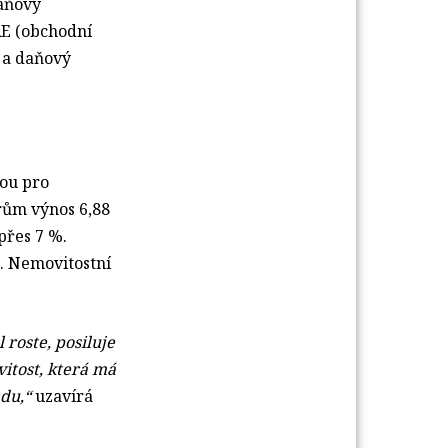
daňový
RE (obchodní
 a daňový
vou pro
rům výnos 6,88
přes 7 %.
n. Nemovitostní
 roste, posiluje
vitost, která má
ndu,“
uzavírá