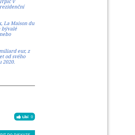
yrpic v
 rezidenční
x, La Maison du
a bývalé
 nebo
miliard eur, z
let od svého
u 2020.
0
PIT DO DISKUZE