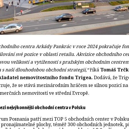
hodního centra Arkády Pankrác v roce 2024 pokračuje fon
ilování své pozice v oblasti retailu. Akvizice obchodního c
svou velikostí a vytížeností s pražským obchodním centrem
 s naší dlouhodobou obchodní strategií,“
říká 
Tomáš Trčk
kladatel nemovitostního fondu Trigea
.
Dodává, že Trig
zuje, že se stává mezinárodním hráčem se silnou pozicí na 
erčních nemovitostí ve střední Evropě.
ezi nejvýkonnější obchodní centra v Polsku
um Posnania patří mezi TOP 5 obchodních center v Polsku.
 pronajímatelné plochy, téměř 300 obchodních jednotek, př