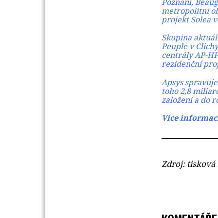
Poznani, Beaugr
metropolitní o
projekt Solea v
Skupina aktuáln
Peuple v Clich
centrály AP-HP
rezidenční pro
Apsys spravuje 
toho 2,8 miliar
založení a do 
Více informac
Zdroj: tiskov