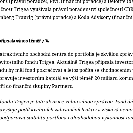
tons (právní poradce), PwC (finanční poradce) a Deloitte (
ečnost Trigea využívala právní poradenství společností CB
enberg Traurig (právní poradce) a Koda Advisory (finanční
připsala výnos téměř 7 %
atraktivního obchodní centra do portfolia je skvělou zprá
vitostního fondu Trigea. Aktuálně Trigea připsala investo
ndu by měl fond pokračovat a letos počítá se zhodnocením 
spravuje investorům kapitál ve výši téměř 20 miliard koru
ří do finanční skupiny Partners.
fondu Trigea je tato akvizice velmi silnou zprávou. Fond dál
navyšuje podíl kvalitních zahraničních aktiv a získává nemo
 podporovat stabilitu portfolia i dlouhodobou výkonnost fo