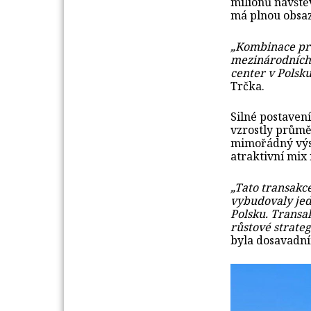
milionů návště
má plnou obsaz
„Kombinace pré
mezinárodních 
center v Polsku
Trčka.
Silné postaven
vzrostly průmě
mimořádný výsl
atraktivní mix
„Tato transakc
vybudovaly jed
Polsku. Transa
růstové strateg
byla dosavadní