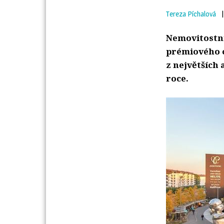
Tereza Píchalová
|
Nemovitostní
prémiového o
z největších 
roce.