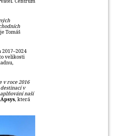
yvatel. Centrum
lných
bchodních
je Tomáš
ch 2017–2024
o velikosti
ladnu,
e v roce 2016
destinací v
naplňování naší
 Apsys
, která