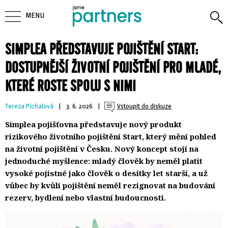
MENU
SIMPLEA PŘEDSTAVUJE POJIŠTĚNÍ START:
DOSTUPNĚJŠÍ ŽIVOTNÍ POJIŠTĚNÍ PRO MLADÉ,
KTERÉ ROSTE SPOLU S NIMI
Tereza Píchalová
| 
3. 6. 2026
| 
Vstoupit do diskuze
Simplea pojišťovna představuje nový produkt
rizikového životního pojištění Start, který mění pohled
na životní pojištění v Česku. Nový koncept stojí na
jednoduché myšlence: mladý člověk by neměl platit
vysoké pojistné jako člověk o desítky let starší, a už
vůbec by kvůli pojištění neměl rezignovat na budování
rezerv, bydlení nebo vlastní budoucnosti.