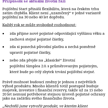
Přizpůsobí se aktuální životní fázi
Pojištění Start přináší flexibilitu, která na českém trhu
zatím chyběla. Klient není „uzamčený“ v jedné variantě
pojištění na 30 nebo 40 let dopředu.
Každý rok se může svobodně rozhodnout:
zda přijme nové pojistné odpovídající vyššímu věku a
zachová stejné pojistné částky,
zda si ponechá původní platbu a nechá poměrně
upravit pojistné částky,
nebo zda přejde na „klasické“ životní
pojištění Simplea 2.0. s průměrovaným pojistným,
které bude po celý zbytek trvání pojištění stejné.
Právě možnost budoucí změny je jednou z největších
výhod produktu. Mnoho klientů totiž postupně buduje
majetek, investice i finanční rezervy, takže už za 15 nebo
20 let nemusí potřebovat stejnou úroveň pojistné ochrany
jako na začátku svého finančního života.
„Nechtěli jsme vytvořit produkt, ve kterém klient