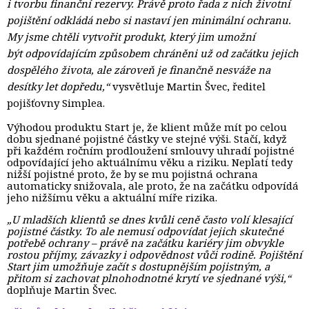
i tvorbu finanční rezervy. Právě proto řada z nich životní
pojištění odkládá nebo si nastaví jen minimální ochranu.
My jsme chtěli vytvořit produkt, který jim umožní
být odpovídajícím způsobem chráněni už od začátku jejich
dospělého života, ale zároveň je finančně nesváže na
desítky let dopředu,“
vysvětluje Martin Švec, ředitel 
pojišťovny Simplea.
Výhodou produktu Start je, že klient může mít po celou
dobu sjednané pojistné částky ve stejné výši. Stačí, když
při každém ročním prodloužení smlouvy uhradí pojistné
odpovídající jeho aktuálnímu věku a riziku. Neplatí tedy
nižší pojistné proto, že by se mu pojistná ochrana
automaticky snižovala, ale proto, že na začátku odpovídá
jeho nižšímu věku a aktuální míře rizika.
„U mladších klientů se dnes kvůli ceně často volí klesající
pojistné částky. To ale nemusí odpovídat jejich skutečné
potřebě ochrany – právě na začátku kariéry jim obvykle
rostou příjmy, závazky i odpovědnost vůči rodině. Pojištění
Start jim umožňuje začít s dostupnějším pojistným, a
přitom si zachovat plnohodnotné krytí ve sjednané výši,“
doplňuje Martin Švec. 