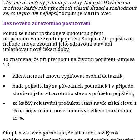
zůstane
uzamčený jednou provždy. Naopak. Dáváme mu
možnost každý rok vyhodnotit vlastní situaci a rozhodnout
se, co je pro něj nejlepší,“
doplňuje Martin Švec.
Bez nového zdravotního posuzování
Pokud se klient rozhodne v budoucnu přejít
na průměrované životní pojištění Simplea 2.0, pojišťovna
nebude znovu zkoumat jeho zdravotní stav ani
uplatňovat nové čekací doby.
To znamená, že při přechodu na životní pojištění Simplea
2.0:
klient nemusí znovu vyplňovat osobní dotazník,
bude pojistitelný za původních podmínek i v případě
zhoršení jeho zdravotního stavu v průběhu pojištění,
za každý rok trvání produktu Start navíc získá slevu 1
% na pojistném u nové smlouvy, celkem maximálně
15 %.
Simplea zároveň garantuje, že klientovi každý rok
nabídne prodloužení smlouvy, a to až do roku, ve kterém