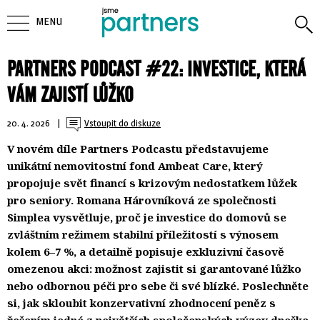
MENU
PARTNERS PODCAST #22: INVESTICE, KTERÁ
VÁM ZAJISTÍ LŮŽKO
20. 4. 2026
| 
Vstoupit do diskuze
V novém díle Partners Podcastu představujeme
unikátní nemovitostní fond Ambeat Care, který
propojuje svět financí s krizovým nedostatkem lůžek
pro seniory. Romana Hárovníková ze společnosti
Simplea vysvětluje, proč je investice do domovů se
zvláštním režimem stabilní příležitostí s výnosem
kolem 6–7 %, a detailně popisuje exkluzivní časově
omezenou akci: možnost zajistit si garantované lůžko
nebo odbornou péči pro sebe či své blízké. Poslechněte
si, jak skloubit konzervativní zhodnocení peněz s
řešením jedné z největších společenských výzev dneška.