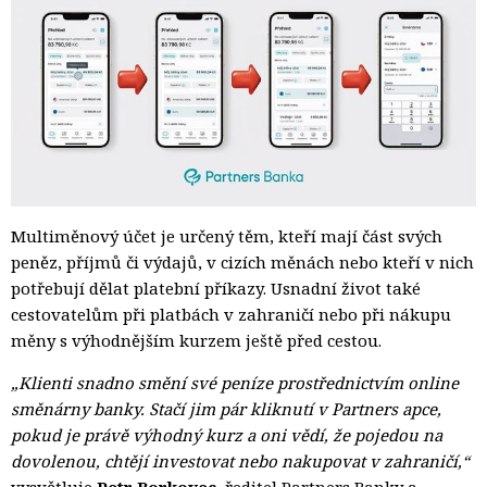
Multiměnový účet je určený těm, kteří mají část svých
peněz, příjmů či výdajů, v cizích měnách nebo kteří v nich
potřebují dělat platební příkazy. Usnadní život také
cestovatelům při platbách v zahraničí nebo při nákupu
měny s výhodnějším kurzem ještě před cestou.
„Klienti snadno smění své peníze prostřednictvím online
směnárny banky. Stačí jim pár kliknutí v Partners apce,
pokud je právě výhodný kurz a oni vědí, že pojedou na
dovolenou, chtějí investovat nebo nakupovat v zahraničí,“
vysvětluje 
Petr Borkovec
, ředitel Partners Banky a