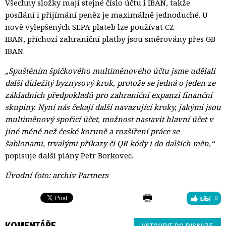
Všechny složky mají stejné číslo účtu i IBAN, takže
posílání i přijímání peněz je maximálně jednoduché. U
nově vylepšených SEPA plateb lze používat CZ
IBAN, příchozí zahraniční platby jsou směrovány přes GB
IBAN.
„Spuštěním špičkového multiměnového účtu jsme udělali
další důležitý byznysový krok, protože se jedná o jeden ze
základních předpokladů pro zahraniční expanzi finanční
skupiny.
Nyní nás čekají další navazující kroky, jakými jsou
multiměnový spořicí účet, možnost nastavit hlavní účet v
jiné měně než české koruně a rozšíření práce se
šablonami, trvalými příkazy či QR kódy i do dalších měn,“
popisuje další plány Petr Borkovec.
Úvodní foto: archiv Partners
0
KOMENTÁŘE
VSTOUPIT DO DISKUZE