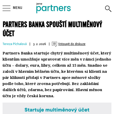
MENU
PARTNERS BANKA SPOUŠTÍ MULTIMĚNOVÝ
ÚČET
Tereza Píchalová
| 
3. 2. 2026
| 
Vstoupit do diskuze
Partners Banka startuje chytrý multiměnový účet, který
klientům umožňuje spravovat více měn v rámci jednoho
účtu – dolary, eura, libry, celkem až 15 měn. Snadno se
založí v hlavním běžném účtu, ke kterému si klienti na
pár kliknutí přidají v Partners apce měnové složky
podle toho, které zrovna potřebují. Bez zakládání
dalších účtů, zdarma, bez papírování. Hlavní měnou
účtu je vždy česká koruna.