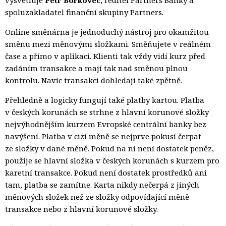
spoluzakladatel finanční skupiny Partners.
Online směnárna je jednoduchý nástroj pro okamžitou
směnu mezi měnovými složkami. Směňujete v reálném
čase a přímo v aplikaci. Klienti tak vždy vidí kurz před
zadáním transakce a mají tak nad směnou plnou
kontrolu. Navíc transakci dohledají také zpětně.
Přehledně a logicky fungují také platby kartou. Platba
v českých korunách se strhne z hlavní korunové složky
nejvýhodnějším kurzem Evropské centrální banky bez
navýšení. Platba v cizí měně se nejprve pokusí čerpat
ze složky v dané měně. Pokud na ní není dostatek peněz,
použije se hlavní složka v českých korunách s kurzem pro
karetní transakce. Pokud není dostatek prostředků ani
tam, platba se zamítne. Karta nikdy nečerpá z jiných
měnových složek než ze složky odpovídající měně
transakce nebo z hlavní korunové složky.