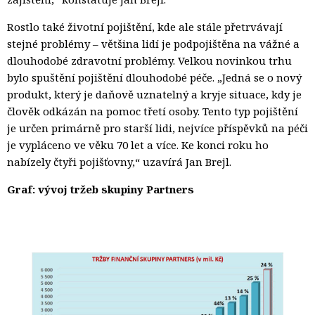
Rostlo také životní pojištění, kde ale stále přetrvávají
stejné problémy – většina lidí je podpojištěna na vážné a
dlouhodobé zdravotní problémy. Velkou novinkou trhu
bylo spuštění pojištění dlouhodobé péče. „Jedná se o nový
produkt, který je daňově uznatelný a kryje situace, kdy je
člověk odkázán na pomoc třetí osoby. Tento typ pojištění
je určen primárně pro starší lidi, nejvíce příspěvků na péči
je vypláceno ve věku 70 let a více. Ke konci roku ho
nabízely čtyři pojišťovny,“ uzavírá Jan Brejl.
Graf: vývoj tržeb skupiny Partners