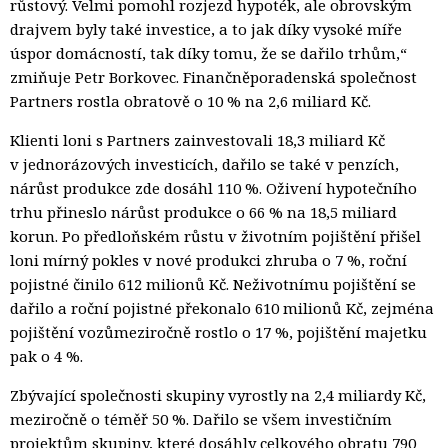
růstový. Velmi pomohl rozjezd hypoték, ale obrovským
drajvem byly také investice, a to jak díky vysoké míře
úspor domácností, tak díky tomu, že se dařilo trhům,“
zmiňuje Petr Borkovec. Finančněporadenská společnost
Partners rostla obratově o 10 % na 2,6 miliard Kč.
Klienti loni s Partners zainvestovali 18,3 miliard Kč
v jednorázových investicích, dařilo se také v penzích,
nárůst produkce zde dosáhl 110 %. Oživení hypotečního
trhu přineslo nárůst produkce o 66 % na 18,5 miliard
korun. Po předloňském růstu v životním pojištění přišel
loni mírný pokles v nové produkci zhruba o 7 %, roční
pojistné činilo 612 milionů Kč. Neživotnímu pojištění se
dařilo a roční pojistné překonalo 610 milionů Kč, zejména
pojištění vozů
meziročně rostlo o 17 %, pojištění majetku
pak o 4 %.
Zbývající společnosti skupiny vyrostly na 2,4 miliardy Kč,
meziročně o téměř 50 %. Dařilo se všem investičním
projektům skupiny, které dosáhly celkového obratu 790