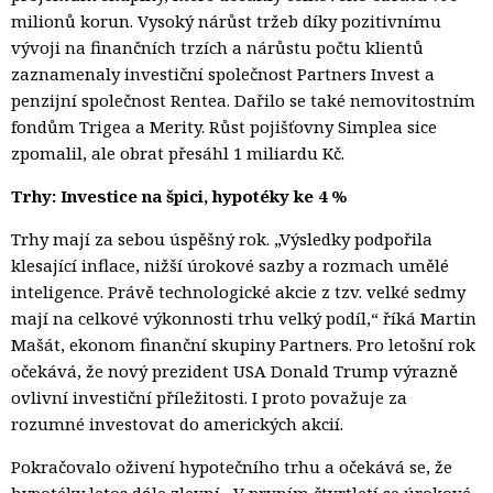
milionů korun. Vysoký nárůst tržeb díky pozitivnímu
vývoji na finančních trzích a nárůstu počtu klientů
zaznamenaly investiční společnost Partners Invest a
penzijní společnost Rentea. Dařilo se také nemovitostním
fondům Trigea a Merity. Růst pojišťovny Simplea sice
zpomalil, ale obrat přesáhl 1 miliardu Kč.
Trhy: Investice na špici, hypotéky ke 4 %
Trhy mají za sebou úspěšný rok. „Výsledky podpořila
klesající inflace, nižší úrokové sazby a rozmach umělé
inteligence. Právě technologické akcie z tzv. velké sedmy
mají na celkové výkonnosti trhu velký podíl,“ říká Martin
Mašát, ekonom finanční skupiny Partners. Pro letošní rok
očekává, že nový prezident USA Donald Trump výrazně
ovlivní investiční příležitosti. I proto považuje za
rozumné investovat do amerických akcií.
Pokračovalo oživení hypotečního trhu a očekává se, že
hypotéky letos dále zlevní. „V prvním čtvrtletí se úrokové