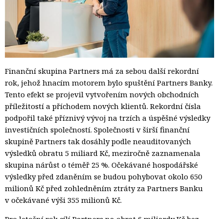
Finanční skupina Partners má za sebou další rekordní
rok, jehož hnacím motorem bylo spuštění Partners Banky.
Tento efekt se projevil vytvořením nových obchodních
příležitostí a příchodem nových klientů. Rekordní čísla
podpořil také příznivý vývoj na trzích a úspěšné výsledky
investičních společností. Společnosti v širší finanční
skupině Partners tak dosáhly
podle neauditovaných
výsledků obratu 5 miliard Kč, meziročně zaznamenala
skupina nárůst o téměř 25 %. Očekávané hospodářské
výsledky před zdaněním se budou pohybovat okolo 650
milionů Kč před zohledněním ztráty za Partners Banku
v očekávané výši 355 milionů Kč.
Pro letošní rok cílí Partners na obrat 6 miliardy Kč bez