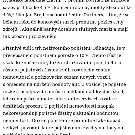
sazby přiblíží ke 4,5 %, koncem roku by mohly klesnout ke
4 %,“ říká Jan Brejl, obchodní ředitel Partners, s tím, že se
během roku do koncových sazeb promítne pokles ceny
zdrojů. „Aktuálně banky dosahují slušných marží a mají
tak prostor pro zlevnění.“
Příznivě vidí i trh neživotního pojištění. Odhaduje, že v
předepsaném pojistném poroste o 10 %. „Tento růst je
však do značné míry tažen zdražováním pojistného a
růstem pojistných částek kvůli rostoucím cenám
nemovitostí a pořizovacím cenám nových vozů i
s ohledem na udržení hodnoty aut. U vozidel je pojistné
nízké a neodpovídá nárůstu nákladů na likvidaci škod,
kde cena práce a materiálu v autoservisech rostla v
desítkách procent. U pojištění nemovitostí naopak
nekorespondují pojistné částky s aktuální hodnotou
nemovitostí. Do cen pojištění se promítne také dopad
velkých povodní, které pojišťovnám zvedly náklady na
zajištění,“ konstatuje Jan Brejl.