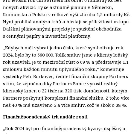
nových akvizic. Ty se aktuálně plánují v Německu,
Rumunsku a Polsku v celkové výši zhruba 1,5 miliardy Kč.
Nyní probíhá analýza trhů a hledají se příležitosti vstupu.
Dalšími plánovanými projekty je spuštění obchodníka
s cennými papíry a investiční platformy.
„Kdybych měl vybrat jedno číslo, které symbolizuje rok
2024, bylo by to 560 000. Tolik smluv jsme s klienty loňský
rok uzavřeli. Je to meziroční růst o 69 % a představuje 1,1
smlouvu každou minutu uplynulého roku,“ komentuje
výsledky Petr Borkovec, ředitel finanční skupiny Partners
s tím, že zejména díky Partners Bance vyrostl reálný
klientský kmen o 22 tisíc na 320 tisíc domácností, kterým
Partners poskytují komplexní finanční službu. Z toho více
než 40 % má uzavřeno 5 a více smluv, což je skok o 38 %.
Finančněporadenský trh nadále rostl
„Rok 2024 byl pro finančněporadenský byznys úspěšný a