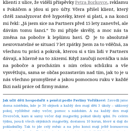
klienti z ulice, že viděli příspěvky
Petra Borkovce
, reklamu
s Pokáčem a jdou si pro účty. Včera přišel klient, který
chtěl zanalyzovat dvě hypotéky, které si platí, a na konci
mi řekl: „Já jsem sice na Partners před 15 lety zanevřel, ale
dávám tomu šanci.“ To mi přijde skvělý, a moc nás ta
změna na pobočce k lepšímu baví. 😊 Je to absolutně
nesrovnatelné se situací 7 let zpátky. Jsem za to vděčná, za
všechnu tu práci a pokrok, kterou si s tím lidi v Partners
dávají, a hlavně na to zázemí. Když zaučuji nováčka u nás
na pobočce a procházím s ním celou schůzku a vše
vysvětluju, sama se občas pozastavím nad tím, jak to je u
nás všechno promyšlené a jakou pomocnou ruku v každé
fázi naší práce od firmy máme.
Jak učit děti hospodařit s penězi podle Pavlíny Voříškové:
Zavedli jsme
doma nástěnku, kde je 30 okýnek a každý den mají děti 3 úkoly – uklizený
pokoj, vyčištěné zuby večer, pomoc s nádobím. A na každý den mají
čtvereček, kam si samy večer dají magnetky, pokud úkoly splní. Po celém
týdnu, jsou-li všech okýnkách magnetky, dostanou 10 korun, které si dají do
pokladničky. Tak to jde celý měsíc a na jeho konci mají ještě bonusovou