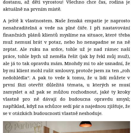
dostanu, až děti vyrostou! Všechno chce čas, rodina je
aktuálně na prvním místě.
A ještě k vlastnostem. Naše ženská empatie je naprosto
nenahraditelná a vede na plné čáře. I při nastavování
finančních plánů klientů myslíme na situace, které třeba
muž nemusí brát v potaz, nebo ho nenapadne se na ně
zeptat. Ale ruku na srdce, tohle už je nad rámec naší
práce, tohle bych už neměla řešit (jak by řekl můj muž),
ale já to tak opravdu mám. Mnohdy mi to ale usnadní, že
by mi klient mohl rušit smlouvy, protože jsem za ten „roh
nedohlédla“. A pak to vede k tomu, že u lidí můžete v
první fázi otevřít důležitá témata, u kterých se musí
zamyslet a až pak se můžou rozhodnout, jaké ty kroky
vlastně pro ně dávají do budoucna opravdu smysl;
například, když na schůzce sedí pár a najednou zjišťuje, že
se v otázkách budoucnosti vlastně neshoduje.