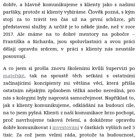
dobře, a hlavně komunikujeme s klienty jako s našimi
parťáky, protože si klienty vybíráme. Člověk pozná, s kým
stojí za to trávit ten čas už na první schůzce, při
představení služby. A určitě je to někde jinde, než v roce
2017. Ale máme na to dobré mentory na pobočce –
Františka a Richarda, jsou spoluvlastníci a svou práci
dělají opravdu srdcem, v práci s klienty nás neustále
posouvají.
A co jsem si prošla znovu školeními kvůli Supervizi po
mateřské
, tak na spoustě těch setkání s ostatními
začínajícími koncipienty mi většina věcí, která přišla
ostatním nějakým způsobem těžká anebo nereálná, pro
nás s kolegyní byly naprostá samozřejmost. Například to,
jak s klienty komunikujeme, odkládání na budoucí cíle,
na to jsem pyšná. Klienti z naší komunikace brzo pochopí,
proč navrhujeme taková řešení, a dokážeme opravdu
dobře komunikovat i
investování
v částkách vyšších než 5 
tisíc. Za což jsem velmi ráda, protože ta budoucnost,