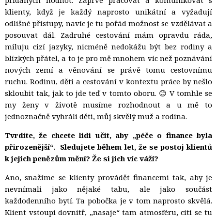
přidaných hodnot. Zaprvé pracovat a komunikovat s
klienty, když je každý naprosto unikátní a vyžadují
odlišné přístupy, navíc je tu pořád možnost se vzdělávat a
posouvat dál. Zadruhé cestování mám opravdu ráda,
miluju cizí jazyky, nicméně nedokážu být bez rodiny a
blízkých přátel, a to je pro mě mnohem víc než poznávání
nových zemí a věnování se právě tomu cestovnímu
ruchu. Rodinu, děti a cestování v kontextu práce by nešlo
skloubit tak, jak to jde teď v tomto oboru. 😊 V tomhle se
my ženy v životě musíme rozhodnout a u mě to
jednoznačně vyhráli děti, můj skvělý muž a rodina.
Tvrdíte, že chcete lidi učit, aby „péče o finance byla
přirozenější“.
Sledujete během let, že se postoj klientů
k jejich penězům mění? Že si jich víc váží?
Ano, snažíme se klienty provádět financemi tak, aby je
nevnímali jako nějaké tabu, ale jako součást
každodenního bytí. Ta pobočka je v tom naprosto skvělá.
Klient vstoupí dovnitř, „nasaje“ tam atmosféru, cítí se tu