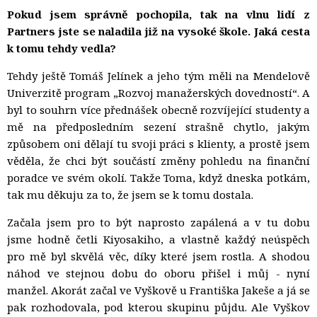
Pokud jsem správně pochopila, tak na vlnu lidí z
Partners jste se naladila již na vysoké škole. Jaká cesta
k tomu tehdy vedla?
Tehdy ještě Tomáš Jelínek a jeho tým měli na Mendelově
Univerzitě program „Rozvoj manažerských dovedností“. A
byl to souhrn více přednášek obecně rozvíjející studenty a
mě na předposledním sezení strašně chytlo, jakým
způsobem oni dělají tu svoji práci s klienty, a prostě jsem
věděla, že chci být součástí změny pohledu na finanční
poradce ve svém okolí. Takže Toma, když dneska potkám,
tak mu děkuju za to, že jsem se k tomu dostala.
Začala jsem pro to být naprosto zapálená a v tu dobu
jsme hodně četli Kiyosakiho, a vlastně každý neúspěch
pro mě byl skvělá věc, díky které jsem rostla. A shodou
náhod ve stejnou dobu do oboru přišel i můj - nyní
manžel. Akorát začal ve Vyškově u Františka Jakeše a já se
pak rozhodovala, pod kterou skupinu půjdu. Ale Vyškov