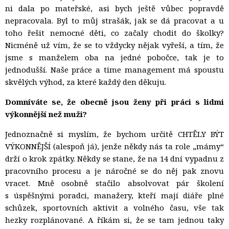
ni dala po mateřské, asi bych ještě vůbec popravdě
nepracovala. Byl to můj strašák, jak se dá pracovat a u
toho řešit nemocné děti, co začaly chodit do školky?
Nicméně už vím, že se to vždycky nějak vyřeší, a tím, že
jsme s manželem oba na jedné pobočce, tak je to
jednodušší. Naše práce a time management má spoustu
skvělých výhod, za které každý den děkuju.
Domníváte se, že obecně jsou ženy při práci s lidmi
výkonnější než muži?
Jednoznačně si myslím, že bychom určitě CHTĚLY BÝT
VÝKONNĚJŠÍ (alespoň já), jenže někdy nás ta role „mámy“
drží o krok zpátky. Někdy se stane, že na 14 dní vypadnu z
pracovního procesu a je náročné se do něj pak znovu
vracet. Mně osobně stačilo absolvovat pár školení
s úspěšnými poradci, manažery, kteří mají diáře plné
schůzek, sportovních aktivit a volného času, vše tak
hezky rozplánované. A říkám si, že se tam jednou taky