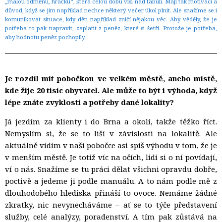
„malou odměnu, hračku“, která celou dobu visí nad tabulí. Mají tak motivaci a
důvod, když se jim například nechce některý večer úkol plnit.
Ale snažíme se i
komunikovat situace, kdy děti například zničí nějakou věc. Aby věděly, že je
potřeba to pak napravit, zaplatit z peněz, které si šetří. Protože je potřeba,
aby hodnotu peněz pochopily.
Je rozdíl mít pobočkou ve velkém městě, anebo místě,
kde žije 20 tisíc obyvatel. Ale může to být i výhoda, když
lépe znáte zvyklosti a potřeby dané lokality?
Já jezdím za klienty i do Brna a okolí, takže těžko říct.
Nemyslím si, že se to liší v závislosti na lokalitě. Ale
aktuálně vidím v naší pobočce asi spíš výhodu v tom, že je
v menším městě. Je totiž víc na očích, lidi si o ní povídají,
ví o nás. Snažíme se tu práci dělat všichni opravdu dobře,
poctivě a jedeme ji podle manuálu. A to nám podle mě z
dlouhodobého hlediska přináší to ovoce. Nemáme žádné
zkratky, nic nevynecháváme – ať se to týče představení
služby, celé analýzy, poradenství. A tím pak zůstává na