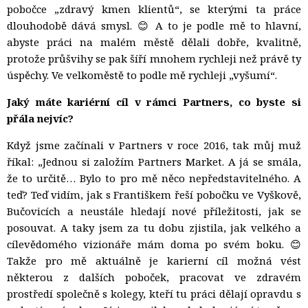
pobočce „zdravý kmen klientů“, se kterými ta práce
dlouhodobě dává smysl. 😊 A to je podle mě to hlavní,
abyste práci na malém městě dělali dobře, kvalitně,
protože průšvihy se pak šíří mnohem rychleji než právě ty
úspěchy. Ve velkoměstě to podle mě rychleji „vyšumí“.
Jaký máte kariérní cíl v rámci Partners, co byste si
přála nejvíc?
Když jsme začínali v Partners v roce 2016, tak můj muž
říkal: „Jednou si založím Partners Market. A já se smála,
že to určitě… Bylo to pro mě něco nepředstavitelného. A
teď? Teď vidím, jak s Františkem řeší pobočku ve Vyškově,
Bučovicích a neustále hledají nové příležitosti, jak se
posouvat. A taky jsem za tu dobu zjistila, jak velkého a
cílevědomého vizionáře mám doma po svém boku. 😊
Takže pro mě aktuálně je karierní cíl možná vést
některou z dalších poboček, pracovat ve zdravém
prostředí společně s kolegy, kteří tu práci dělají opravdu s