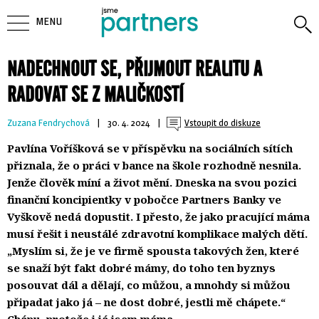
MENU
NADECHNOUT SE, PŘIJMOUT REALITU A
RADOVAT SE Z MALIČKOSTÍ
Zuzana Fendrychová
| 
30. 4. 2024
| 
Vstoupit do diskuze
Pavlína Voříšková se v příspěvku na sociálních sítích
přiznala, že o práci v bance na škole rozhodně nesnila.
Jenže člověk míní a život mění. Dneska na svou pozici
finanční koncipientky v pobočce Partners Banky ve
Vyškově nedá dopustit. I přesto, že jako pracující máma
musí řešit i neustálé zdravotní komplikace malých dětí.
„Myslím si, že je ve firmě spousta takových žen, které
se snaží být fakt dobré mámy, do toho ten byznys
posouvat dál a dělají, co můžou, a mnohdy si můžou
připadat jako já – ne dost dobré, jestli mě chápete.“
Chápu, protože i já jsem máma.