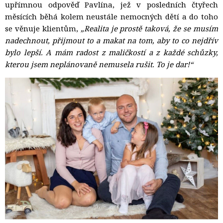
upřímnou odpověď Pavlína, jež v posledních čtyřech
měsících běhá kolem neustále nemocných dětí a do toho
se věnuje klientům,
„Realita je prostě taková, že se musím
nadechnout, přijmout to a makat na tom, aby to co nejdřív
bylo lepší. A mám radost z maličkostí a z každé schůzky,
kterou jsem neplánovaně nemusela rušit. To je dar!“