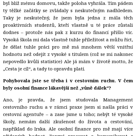
byl blíž mému domovu, takže poloha vyhrála. Tím pádem
ty těžké začátky se zvládaly s neskutečným nadhledem.
Taky je neskutečný, že jsem byla jedna z mála těch
proaktivních studentů, kteří vlastně u té práce zůstali
dodnes – protože nás pak z kurzu do financí přišlo víc.
Vysoká škola mi dala vlastně tuhle příležitost a můžu říct,
že dělat tuhle práci pro mě má mnohem větší vnitřní
hodnotu než odejít z vysoké s titulem (což se mi nakonec
nepovedlo kvůli statistice) Ale já mám v životě motto, že
„Cesta je cíl“, a tady to opravdu platí.
Pohybovala jste se třeba i v cestovním ruchu. V čem
byly osobní finance lákavější než „vůně dálek“?
Ano, je pravda, že jsem studovala Management
cestovního ruchu a v rámci praxe jsem si našla práci v
cestovní agentuře – a zase jsme u toho; nebýt té vysoké
školy, nemám další zkušenost do života a cestování,
například do Irska. Ale osobní finance pro mě mají více