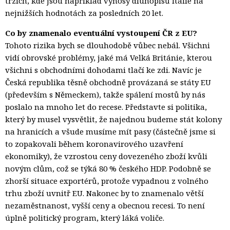
trzích, kde jsou například výnosy dluhopisů Itálie na
nejnižších hodnotách za posledních 20 let.
Co by znamenalo eventuální vystoupení ČR z EU?
Tohoto rizika bych se dlouhodobě vůbec nebál. Všichni
vidí obrovské problémy, jaké má Velká Británie, kterou
všichni s obchodními dohodami tlačí ke zdi. Navíc je
Česká republika těsně obchodně provázaná se státy EU
(především s Německem), takže spálení mostů by nás
poslalo na mnoho let do recese. Představte si politika,
který by musel vysvětlit, že najednou budeme stát kolony
na hranicích a všude musíme mít pasy (částečně jsme si
to zopakovali během koronavirového uzavření
ekonomiky), že vzrostou ceny dovezeného zboží kvůli
novým clům, což se týká 80 % českého HDP. Podobně se
zhorší situace exportérů, protože vypadnou z volného
trhu zboží uvnitř EU. Nakonec by to znamenalo větší
nezaměstnanost, vyšší ceny a obecnou recesi. To není
úplně politický program, který láká voliče.