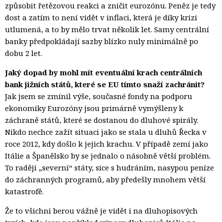
způsobit řetězovou reakci a zničit eurozónu. Peněz je tedy
dost a zatím to není vidět v inflaci, která je díky krizi
utlumená, a to by mělo trvat několik let. Samy centrální
banky předpokládají sazby blízko nuly minimálně po
dobu 2 let.
Jaký dopad by mohl mít eventuální krach centrálních
bank jižních států, které se EU tímto snaží zachránit?
Jak jsem se zmínil výše, současné fondy na podporu
ekonomiky Eurozóny jsou primárně vymýšleny k
záchraně států, které se dostanou do dluhové spirály.
Nikdo nechce zažít situaci jako se stala u dluhů Řecka v
roce 2012, kdy došlo k jejich krachu. V případě zemí jako
Itálie a Španělsko by se jednalo o násobně větší problém.
To raději „severní“ státy, sice s hudráním, nasypou peníze
do záchranných programů, aby předešly mnohem větší
katastrofě.
Že to všichni berou vážně je vidět i na dluhopisových