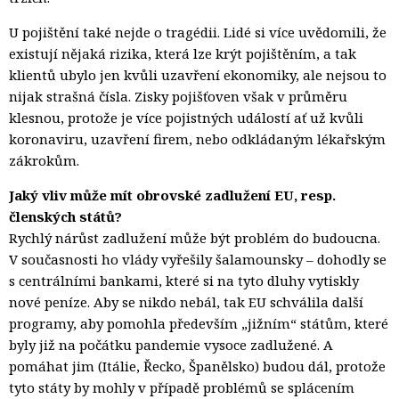
U pojištění také nejde o tragédii. Lidé si více uvědomili, že
existují nějaká rizika, která lze krýt pojištěním, a tak
klientů ubylo jen kvůli uzavření ekonomiky, ale nejsou to
nijak strašná čísla. Zisky pojišťoven však v průměru
klesnou, protože je více pojistných událostí ať už kvůli
koronaviru, uzavření firem, nebo odkládaným lékařským
zákrokům.
Jaký vliv může mít obrovské zadlužení EU, resp.
členských států?
Rychlý nárůst zadlužení může být problém do budoucna.
V současnosti ho vlády vyřešily šalamounsky – dohodly se
s centrálními bankami, které si na tyto dluhy vytiskly
nové peníze. Aby se nikdo nebál, tak EU schválila další
programy, aby pomohla především „jižním“ státům, které
byly již na počátku pandemie vysoce zadlužené. A
pomáhat jim (Itálie, Řecko, Španělsko) budou dál, protože
tyto státy by mohly v případě problémů se splácením