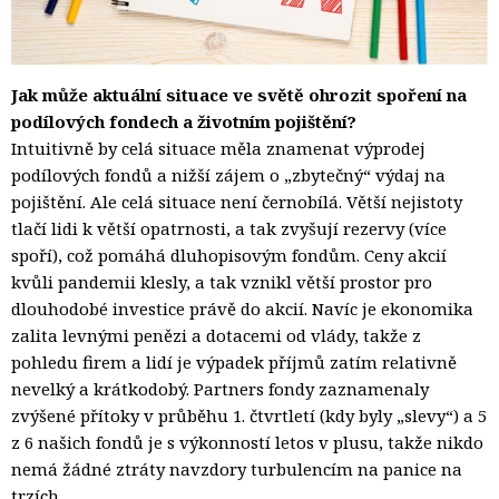
Jak může aktuální situace ve světě ohrozit spoření na
podílových fondech a životním pojištění?
Intuitivně by celá situace měla znamenat výprodej
podílových fondů a nižší zájem o „zbytečný“ výdaj na
pojištění. Ale celá situace není černobílá. Větší nejistoty
tlačí lidi k větší opatrnosti, a tak zvyšují rezervy (více
spoří), což pomáhá dluhopisovým fondům. Ceny akcií
kvůli pandemii klesly, a tak vznikl větší prostor pro
dlouhodobé investice právě do akcií. Navíc je ekonomika
zalita levnými penězi a dotacemi od vlády, takže z
pohledu firem a lidí je výpadek příjmů zatím relativně
nevelký a krátkodobý. Partners fondy zaznamenaly
zvýšené přítoky v průběhu 1. čtvrtletí (kdy byly „slevy“) a 5
z 6 našich fondů je s výkonností letos v plusu, takže nikdo
nemá žádné ztráty navzdory turbulencím na panice na
trzích.