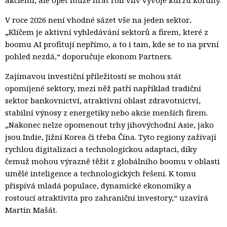
akciemi, ale opět může hrát roli vliv vývoje kurzu koruny.
V roce 2026 není vhodné sázet vše na jeden sektor
.
„
Klíčem je aktivní vyhledávání sektorů a firem, které z
boomu AI profitují nepřímo, a to i tam, kde se to na první
pohled nezdá,“ doporučuje ekonom Partners.
Zajímavou investiční příležitostí se mohou stát
opomíjené sektory, mezi něž patří například tradiční
sektor bankovnictví, atraktivní oblast zdravotnictví,
stabilní výnosy z energetiky nebo akcie menších firem.
„Nakonec nelze opomenout trhy jihovýchodní Asie, jako
jsou Indie, Jižní Korea či třeba Čína. Tyto regiony zažívají
rychlou digitalizaci a technologickou adaptaci, díky
čemuž mohou výrazně těžit z globálního boomu v oblasti
umělé inteligence a technologických řešení. K tomu
přispívá mladá populace, dynamické ekonomiky a
rostoucí atraktivita pro zahraniční investory,“ uzavírá
Martin Mašát.