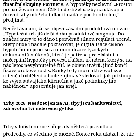
finanční skupiny Partners
. A hypotéky nezlevní. „Prostor
pro snižování není. ČNB bude držet sazby na stávající
úrovni, aby udržela inflaci i nadále pod kontrolou,“
předjímá.
Neočekává ani, že se objeví zásadní produktová inovace.
„Hypoteční trh již delší dobu produktově stagnuje. Do
značné míry je to dáno i poměrně silnou regulací. Trend,
který bude i nadále pokračovat, je digitalizace celého
hypotečního procesu a minimalizace fyzických
dokumentů a úkonů, které je potřeba pro získání a
načerpání hypotéky provést. Dalším trendem, který se na
nás letos nevyhnutelně řítí, je objem úvěrů, jimž končí
fixace úrokové sazby. Banky tedy musí aktivovat své
retenční oddělení a bude zajímavé sledovat, jak přistoupí
ke svým stávajícím klientům a jaké podmínky jim
nabídnou,“ upozorňuje Jan Brejl.
Trhy 2026: Nesázet jen na AI, tipy jsou bankovnictví,
zdravotnictví nebo energetika
Trhy v loňském roce přepsaly některá pravidla a
předvedly, co všechno je možné. Konec roku ukázal, že nic