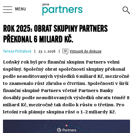
MENU
ROK 2025: OBRAT SKUPINY PARTNERS
PŘEKONAL 6 MILIARD KČ.
Tereza Píchalová
| 
23. 1. 2026
| 
Vstoupit do diskuze
Loňský rok byl pro finanční skupinu Partners velmi
úspěšný. Společný obrat společností skupiny překonal
podle neauditovaných výsledků 6 miliard Kč, meziročně
to znamenalo růst zhruba o čtvrtinu. Společnosti v širší
finanční skupině Partners včetně Partners Banky
dosáhly podle neauditovaných výsledků obratu téměř 8
miliard Kč, meziročně tak došlo k růstu o třetinu. Pro
letošní rok plánuje skupina růst o 1–2 miliardy Kč.