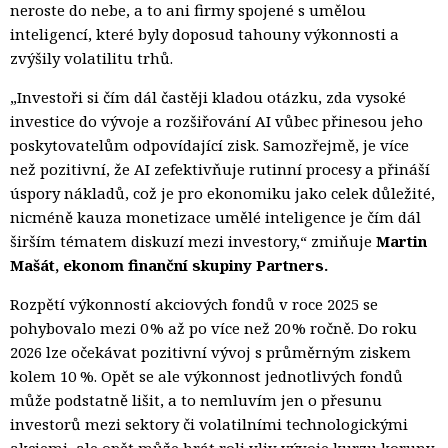
neroste do nebe, a to ani firmy spojené s umělou
inteligencí, které byly doposud tahouny výkonnosti a
zvýšily volatilitu trhů.
„Investoři si čím dál častěji kladou otázku, zda vysoké
investice do vývoje a rozšiřování AI vůbec přinesou jeho
poskytovatelům odpovídající zisk. Samozřejmě, je více
než pozitivní, že AI zefektivňuje rutinní procesy a přináší
úspory nákladů, což je pro ekonomiku jako celek důležité,
nicméně kauza monetizace umělé inteligence je čím dál
širším tématem diskuzí mezi investory,“ zmiňuje
Martin
Mašát, ekonom finanční skupiny Partners.
Rozpětí výkonností akciových fondů v roce 2025 se
pohybovalo mezi 0
% až po více než 20
% ročně. Do roku
2026 lze očekávat pozitivní vývoj s průměrným ziskem
kolem 10 %. Opět se ale výkonnost jednotlivých fondů
může podstatně lišit, a to nemluvím jen o přesunu
investorů mezi sektory či volatilními technologickými