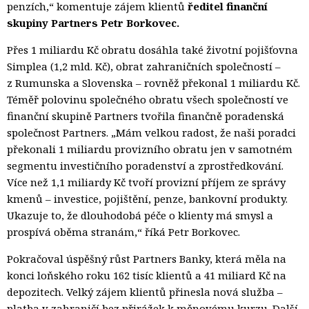
penzích,“ komentuje zájem klientů
ředitel finanční
skupiny Partners Petr Borkovec.
Přes 1 miliardu Kč obratu dosáhla také životní pojišťovna
Simplea (1,2 mld. Kč), obrat zahraničních společností –
z Rumunska a Slovenska – rovněž překonal 1 miliardu Kč.
Téměř polovinu společného obratu všech společností
ve
finanční skupině Partners
tvořila finančně poradenská
společnost Partners. „Mám velkou radost, že naši poradci
překonali 1 miliardu provizního obratu jen v samotném
segmentu investičního poradenství a zprostředkování.
Více než 1,1 miliardy Kč tvoří provizní příjem ze správy
kmenů – investice, pojištění, penze, bankovní produkty.
Ukazuje to, že dlouhodobá péče o klienty má smysl a
prospívá oběma stranám,“ říká Petr Borkovec.
Pokračoval úspěšný růst Partners Banky, která měla na
konci loňského roku 162 tisíc klientů a 41 miliard Kč na
depozitech. Velký zájem klientů přinesla nová služba –
platba v zahraničí bez přirážek k měnovému kurzu. Další