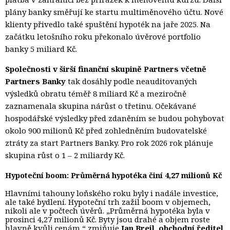
plány banky směřují ke startu multiměnového účtu. Nové
klienty přivedlo také spuštění hypoték na jaře 2025. Na
začátku letošního roku překonalo úvěrové portfolio
banky 5 miliard Kč.
Společnosti v širší finanční skupině Partners včetně
Partners Banky
tak dosáhly 
podle neauditovaných
výsledků obratu téměř 8 miliard Kč a meziročně
zaznamenala skupina nárůst o třetinu. Očekávané
hospodářské výsledky před zdaněním se budou pohybovat
okolo 900 milionů Kč před zohledněním budovatelské
ztráty za start Partners Banky. Pro rok 2026 rok plánuje
skupina růst o 1
– 2
miliardy Kč.
Hypoteční boom: Průměrná hypotéka činí 4,27 milionů Kč
Hlavními tahouny loňského roku byly i nadále investice,
ale také bydlení. Hypoteční trh zažil boom v objemech,
nikoli ale v počtech úvěrů. „Průměrná hypotéka byla v
prosinci 4,27 milionů Kč. Byty jsou drahé a objem roste
hlavně kvůli cenám,“ zmiňuje
Jan Brejl, obchodní ředitel