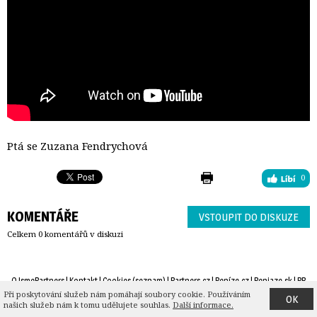
Ptá se Zuzana Fendrychová
0
KOMENTÁŘE
VSTOUPIT DO DISKUZE
Celkem 0 komentářů v diskuzi
O JsmePartners
| 
Kontakt
| 
Cookies
(
seznam
) |
Partners.cz
| 
Peníze.cz
| 
Peniaze.sk
| 
PB
Financial Group
| 
Heroine.cz
| 
Trigea nemovitostní fond
| 
RSS
| 
©2025 Partners
Při poskytování služeb nám pomáhají soubory cookie. Používáním 
OK
našich služeb nám k tomu udělujete souhlas.
Další informace.