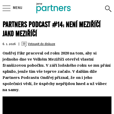
MENU
PARTNERS PODCAST #14: NENÍ MEZIŘÍČÍ
JAKO MEZIŘÍČÍ
6. 1. 2026
| 
Vstoupit do diskuze
Ondřej Fikr pracoval od roku 2020 na tom, aby si
jednoho dne ve Velkém Meziříčí otevřel vlastní
franšízovou pobočku. V září loňského roku se mu přání
splnilo, jenže tím vše teprve začalo. V dalším díle
Partners Podcastu Ondřej přiznal, že on i jeho
společníci vědí, že úspěchy nepřijdou hned a už vůbec
na samy.